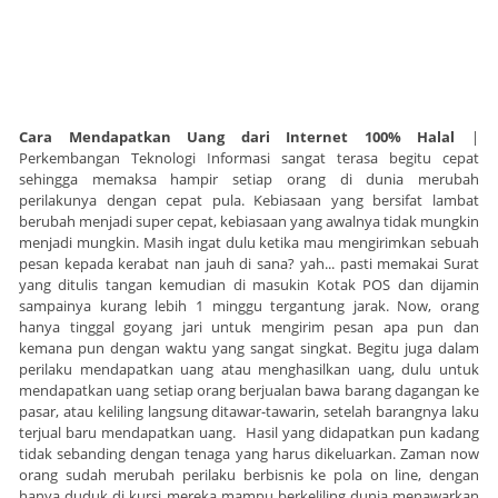
Cara Mendapatkan Uang dari Internet 100% Halal
|
Perkembangan Teknologi Informasi sangat terasa begitu cepat
sehingga memaksa hampir setiap orang di dunia merubah
perilakunya dengan cepat pula. Kebiasaan yang bersifat lambat
berubah menjadi super cepat, kebiasaan yang awalnya tidak mungkin
menjadi mungkin. Masih ingat dulu ketika mau mengirimkan sebuah
pesan kepada kerabat nan jauh di sana? yah... pasti memakai Surat
yang ditulis tangan kemudian di masukin Kotak POS dan dijamin
sampainya kurang lebih 1 minggu tergantung jarak. Now, orang
hanya tinggal goyang jari untuk mengirim pesan apa pun dan
kemana pun dengan waktu yang sangat singkat. Begitu juga dalam
perilaku mendapatkan uang atau menghasilkan uang, dulu untuk
mendapatkan uang setiap orang berjualan bawa barang dagangan ke
pasar, atau keliling langsung ditawar-tawarin, setelah barangnya laku
terjual baru mendapatkan uang. Hasil yang didapatkan pun kadang
tidak sebanding dengan tenaga yang harus dikeluarkan. Zaman now
orang sudah merubah perilaku berbisnis ke pola on line, dengan
hanya duduk di kursi mereka mampu berkeliling dunia menawarkan