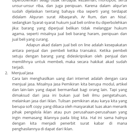
diperbolehkan selagi tidak terdapat kezaliman, monopoli, serta
unsur-unsur riba, dan juga penipuan. Karena dalam alqur’an
sudah dijelaskan tentang bahaya riba seperti yang terdapat
didalam Alquran surat Albaqarah, Ar Rum, dan an Nisa’.
sedangkan Syarat-syarat hukum jual beli online itu diperbolehkan
jika: barang yang diperjual belikan tidak melanggar hukum
agama, seperti misalnya jual beli barang haram, penipuan dan
jual beli yang curang.
Adapun akad dalam jual beli on line adalah kesepakatan
antara penjual dan pembeli ketika transaksi. Ketika pembeli
setuju dengan barang yang dideskripsikan oleh penjual dan
memilihnya untuk membeli, maka secara hakikat akad sudah
terjadi.
2.
Menjual Jasa
Cara lain menghasilkan uang dari internet adalah dengan cara
menjual jasa. Misalnya Jasa Pemikiran kita berupa modul, artikel
dan lain-lain yang dapat bermanfaat bagi orang lain. Tapi yang
dimaksud dari jasa ini bukan jual beli ilmu pengetahuan,
melainkan jasa dari Iklan. Tulisan pemikiran atau karya kita yang
berupa soft copy yang dibaca oleh masyarakat luas akan menarik
pihak pengelola iklan atau pun perusahaan-perusahaan yang
ingin memasang iklannya pada blog kita. Hal ini sama halnya
dengan kita menjadi penerbit surat kabar di mana
penghasilannya di dapat dari Iklan.