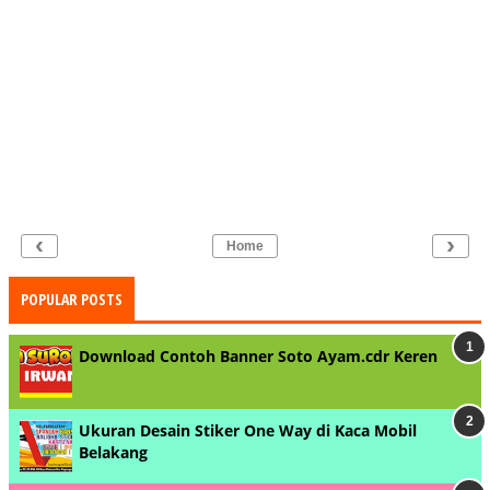
‹
›
Home
POPULAR POSTS
Download Contoh Banner Soto Ayam.cdr Keren
Ukuran Desain Stiker One Way di Kaca Mobil
Belakang