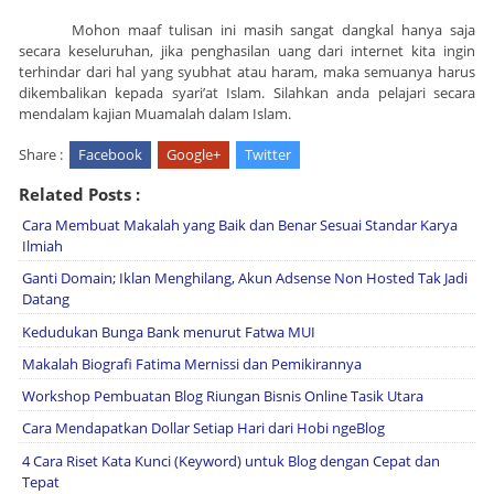
Mohon maaf tulisan ini masih sangat dangkal hanya saja
secara keseluruhan, jika penghasilan uang dari internet kita ingin
terhindar dari hal yang syubhat atau haram, maka semuanya harus
dikembalikan kepada syari’at Islam. Silahkan anda pelajari secara
mendalam kajian Muamalah dalam Islam.
Share :
Facebook
Google+
Twitter
Related Posts :
Cara Membuat Makalah yang Baik dan Benar Sesuai Standar Karya
Ilmiah
Ganti Domain; Iklan Menghilang, Akun Adsense Non Hosted Tak Jadi
Datang
Kedudukan Bunga Bank menurut Fatwa MUI
Makalah Biografi Fatima Mernissi dan Pemikirannya
Workshop Pembuatan Blog Riungan Bisnis Online Tasik Utara
Cara Mendapatkan Dollar Setiap Hari dari Hobi ngeBlog
4 Cara Riset Kata Kunci (Keyword) untuk Blog dengan Cepat dan
Tepat