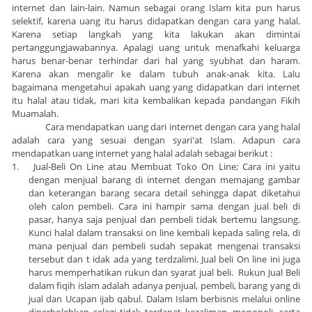
internet dan lain-lain. Namun sebagai orang Islam kita pun harus
selektif, karena uang itu harus didapatkan dengan cara yang halal.
Karena setiap langkah yang kita lakukan akan dimintai
pertanggungjawabannya. Apalagi uang untuk menafkahi keluarga
harus benar-benar terhindar dari hal yang syubhat dan haram.
Karena akan mengalir ke dalam tubuh anak-anak kita. Lalu
bagaimana mengetahui apakah uang yang didapatkan dari internet
itu halal atau tidak, mari kita kembalikan kepada pandangan Fikih
Muamalah.
Cara mendapatkan uang dari internet dengan cara yang halal
adalah cara yang sesuai dengan syari'at Islam. Adapun cara
mendapatkan uang internet yang halal adalah sebagai berikut :
1.
Jual-Beli On Line atau Membuat Toko On Line; Cara ini yaitu
dengan menjual barang di internet dengan memajang gambar
dan keterangan barang secara detail sehingga dapat diketahui
oleh calon pembeli. Cara ini hampir sama dengan jual beli di
pasar, hanya saja penjual dan pembeli tidak bertemu langsung.
Kunci halal dalam transaksi on line kembali kepada saling rela, di
mana penjual dan pembeli sudah sepakat mengenai transaksi
tersebut dan t idak ada yang terdzalimi. Jual beli On line ini juga
harus memperhatikan rukun dan syarat jual beli. Rukun Jual Beli
dalam fiqih islam adalah adanya penjual, pembeli, barang yang di
jual dan Ucapan ijab qabul. Dalam Islam berbisnis melalui online