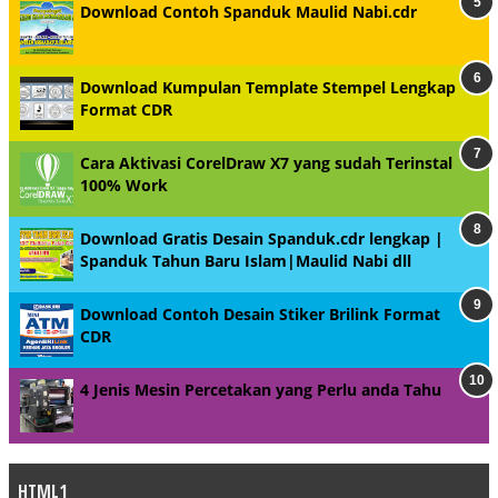
Download Contoh Spanduk Maulid Nabi.cdr
Download Kumpulan Template Stempel Lengkap
Format CDR
Cara Aktivasi CorelDraw X7 yang sudah Terinstal
100% Work
Download Gratis Desain Spanduk.cdr lengkap |
Spanduk Tahun Baru Islam|Maulid Nabi dll
Download Contoh Desain Stiker Brilink Format
CDR
4 Jenis Mesin Percetakan yang Perlu anda Tahu
HTML1