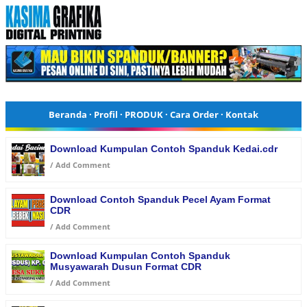
Beranda
·
Profil
·
PRODUK
·
Cara Order
·
Kontak
Download Kumpulan Contoh Spanduk Kedai.cdr
/
Add Comment
Download Contoh Spanduk Pecel Ayam Format
CDR
/
Add Comment
Download Kumpulan Contoh Spanduk
Musyawarah Dusun Format CDR
/
Add Comment