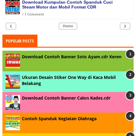
Download Kumpulan Contoh Spanduk Cuci
Steam Motor dan Mobil Format CDR
/
1 Comment
‹
›
Home
POPULAR POSTS
Download Contoh Banner Soto Ayam.cdr Keren
Ukuran Desain Stiker One Way di Kaca Mobil
Belakang
Download Contoh Banner Calon Kades.cdr
Contoh Spanduk Kegiatan Olahraga