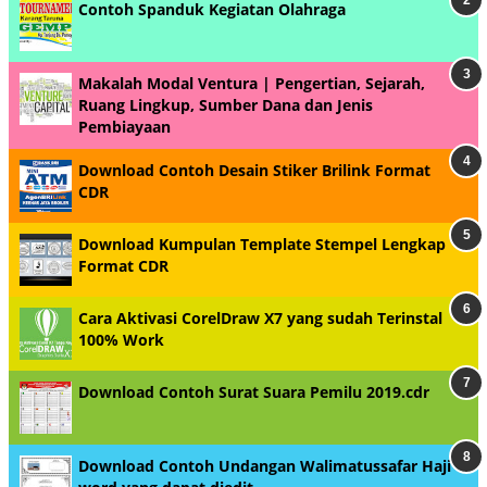
Contoh Spanduk Kegiatan Olahraga
Makalah Modal Ventura | Pengertian, Sejarah,
Ruang Lingkup, Sumber Dana dan Jenis
Pembiayaan
Download Contoh Desain Stiker Brilink Format
CDR
Download Kumpulan Template Stempel Lengkap
Format CDR
Cara Aktivasi CorelDraw X7 yang sudah Terinstal
100% Work
Download Contoh Surat Suara Pemilu 2019.cdr
Download Contoh Undangan Walimatussafar Haji