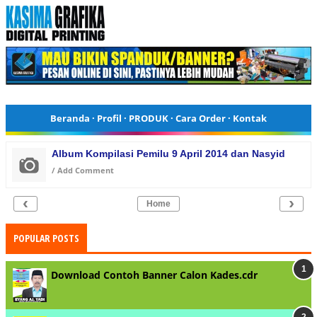
Beranda
·
Profil
·
PRODUK
·
Cara Order
·
Kontak
Album Kompilasi Pemilu 9 April 2014 dan Nasyid
/
Add Comment
‹
›
Home
POPULAR POSTS
Download Contoh Banner Calon Kades.cdr