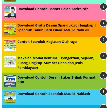
Download Contoh Banner Calon Kades.cdr
Download Gratis Desain Spanduk.cdr lengkap |
Spanduk Tahun Baru Islam|Maulid Nabi dll
Contoh Spanduk Kegiatan Olahraga
Makalah Modal Ventura | Pengertian, Sejarah,
Ruang Lingkup, Sumber Dana dan Jenis
Pembiayaan
Download Contoh Desain Stiker Brilink Format
CDR
Download Contoh Spanduk Maulid Nabi.cdr