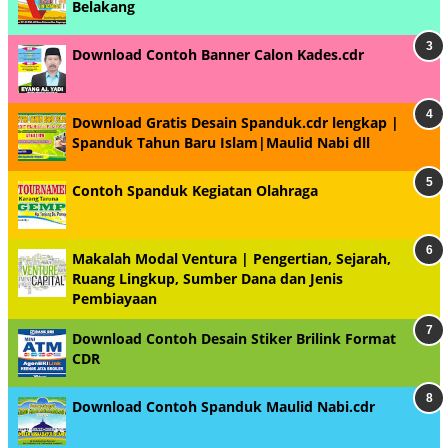
Belakang
Download Contoh Banner Calon Kades.cdr
Download Gratis Desain Spanduk.cdr lengkap |
Spanduk Tahun Baru Islam|Maulid Nabi dll
Contoh Spanduk Kegiatan Olahraga
Makalah Modal Ventura | Pengertian, Sejarah,
Ruang Lingkup, Sumber Dana dan Jenis
Pembiayaan
Download Contoh Desain Stiker Brilink Format
CDR
Download Contoh Spanduk Maulid Nabi.cdr