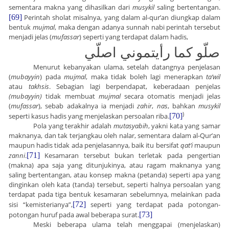
sementara makna yang dihasilkan dari
musykil
saling bertentangan.
[69]
Perintah sholat misalnya, yang dalam al-qur’an diungkap dalam
bentuk
mujmal
, maka dengan adanya sunnah nabi perintah tersebut
menjadi jelas (
mufassar
) seperti yang terdapat dalam hadis,
صلّو كما رأيتموني اصلّي
Menurut kebanyakan ulama, setelah datangnya penjelasan
(
mubayyin
) pada
mujmal
, maka tidak boleh lagi menerapkan
ta’wil
atau
takhsis
. Sebagian lagi berpendapat, keberadaan penjelas
(mubayyin)
tidak membuat
mujmal
secara otomatis menjadi jelas
(
mufassar
), sebab adakalnya ia menjadi
zahir
,
nas
, bahkan
musykil
)
seperti kasus hadis yang menjelaskan persoalan riba.
[70]
Pola yang terakhir adalah
mutasyabih
, yakni kata yang samar
maknanya, dan tak terjangkau oleh nalar, sementara dalam al-Qur’an
maupun hadis tidak ada penjelasannya, baik itu bersifat
qat’i
maupun
zanni
.
[71]
Kesamaran tersebut bukan terletak pada pengertian
(makna) apa saja yang ditunjukinya, atau ragam maknanya yang
saling bertentangan, atau konsep makna (petanda) seperti apa yang
dinginkan oleh kata (tanda) tersebut, seperti halnya persoalan yang
terdapat pada tiga bentuk kesamaran sebelumnya, melainkan pada
sisi “kemisterianya”,
[72]
seperti yang terdapat pada potongan-
potongan huruf pada awal beberapa surat.
[73]
Meski beberapa ulama telah menggapai (menjelaskan)