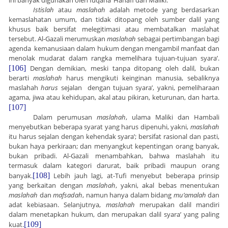
Istislah
atau
maslahah
adalah metode yang berdasarkan
kemaslahatan umum, dan tidak ditopang oleh sumber dalil yang
khusus baik bersifat melegitimasi atau membatalkan maslahat
tersebut. Al-Gazali merumuskan
maslahah
sebagai pertimbangan bagi
agenda kemanusiaan dalam hukum dengan mengambil manfaat dan
menolak mudarat dalam rangka memelihara tujuan-tujuan syara’.
[106]
Dengan demikian, meski tanpa ditopang oleh dalil, bukan
berarti
maslahah
harus mengikuti keinginan manusia, sebaliknya
maslahah
harus
sejalan dengan tujuan syara’, yakni, pemeliharaan
agama, jiwa atau kehidupan, akal atau pikiran, keturunan, dan harta.
[107]
Dalam perumusan
maslahah
, ulama Maliki dan Hambali
menyebutkan beberapa syarat yang harus dipenuhi, yakni,
maslahah
itu harus sejalan dengan kehendak syara’; bersifat rasional dan pasti,
bukan haya perkiraan; dan menyangkut kepentingan orang banyak,
bukan pribadi. Al-Gazali menambahkan, bahwa maslahah itu
termasuk dalam kategori darurat, baik pribadi maupun orang
banyak.
[108]
Lebih jauh lagi, at-Tufi menyebut beberapa prinsip
yang berkaitan dengan
maslahah
, yakni, akal bebas menentukan
maslahah
dan
mafsadah
, namun hanya dalam bidang
mu’amalah
dan
adat kebiasaan. Selanjutnya,
maslahah
merupakan dalil mandiri
dalam menetapkan hukum, dan merupakan dalil syara’ yang paling
kuat.
[109]