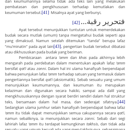
dan keumumannya selama tidak ada teks lain yang melakukan
pembatasan dan pengkhususan terhadap kemutlakan dan
keumuman tersebut.
[41]
Misalnya ayat yang berbunyi,
...
فتحرير رقبة
[42]
Ayat tersebut menunjukkan tuntutan untuk memerdekakan
budak secara mutlak (umum) tanpa mengetahui budak seperti apa
yang dimaksud. Namun setelah ditemukan “tanda” berupa lafaz
“mu’minatin” pada ayat lain
[43]
, pengertian budak tersebut dibatasi
atau dikhususkan pada budak yang beriman.
Pembicaraan antara
‘amm
dan
khas
pada akhirnya lebih
mengarah pada perdebatan dalam menentukan apakah lafaz
‘amm
bersifat
qat’i
atau
zanni
. Dalam hal ini ulama hanafiyah berpendapat
bahwa penunjukan lafaz
‘amm
terhadap satuan yang termasuk dalam
pengertiannya bersifat
qat’i
(aksiomatik). Sebab sesuatu yang umum
menunjukkan keumumannya, dan keumuman itu merupakan
kelaziman dan digunakan secara hakiki, sampai ada dalil yang
mengkhususkannya dengan syarat berdiri sendiri dalam hal struktur
teks, bersamaan dalam hal masa, dan sederajat sifatnya.
[44]
Sedangkan ulama jumhur selain hanafiyah berpendapat bahwa lafaz
‘amm
itu tidak dapat menunjukkan semua cakupannya secara
qat’i
,
namun sebaliknya, ia menunjukkan secara
zanni
. Sebab dari segi
lahiriah lafaz
‘amm
itu terdapat kemungkinan
takhsis
, dan tidak ada
sesuatu yang umum kecuali ada yang men-takhsis-nya, sebagaimana