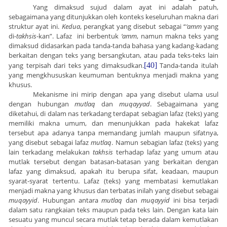
Yang dimaksud sujud dalam ayat ini adalah patuh,
sebagaimana yang ditunjukkan oleh konteks keseluruhan makna dari
struktur ayat ini.
Kedua
, perangkat yang disebut sebagai “
‘amm
yang
di-
takhsis
-kan”. Lafaz ini berbentuk
‘amm
, namun makna teks yang
dimaksud didasarkan pada tanda-tanda bahasa yang kadang-kadang
berkaitan dengan teks yang bersangkutan, atau pada teks-teks lain
yang terpisah dari teks yang dimaksudkan.
[40]
Tanda-tanda itulah
yang mengkhususkan keumuman bentuknya menjadi makna yang
khusus.
Mekanisme ini mirip dengan apa yang disebut ulama usul
dengan hubungan
mutlaq
dan
muqayyad
. Sebagaimana yang
diketahui, di dalam nas terkadang terdapat sebagian lafaz (teks) yang
memiliki makna umum, dan menunjukkan pada hakekat lafaz
tersebut apa adanya tanpa memandang jumlah maupun sifatnya,
yang disebut sebagai lafaz
mutlaq
. Namun sebagian lafaz (teks) yang
lain terkadang melakukan
takhsis
terhadap lafaz yang umum atau
mutlak tersebut dengan batasan-batasan yang berkaitan dengan
lafaz yang dimaksud, apakah itu berupa sifat, keadaan, maupun
syarat-syarat tertentu. Lafaz (teks) yang membatasi kemutlakan
menjadi makna yang khusus dan terbatas inilah yang disebut sebagai
muqayyid
. Hubungan antara
mutlaq
dan
muqayyid
ini bisa terjadi
dalam satu rangkaian teks maupun pada teks lain. Dengan kata lain
sesuatu yang muncul secara mutlak tetap berada dalam kemutlakan