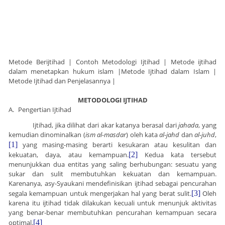
Metode Berijtihad | Contoh Metodologi Ijtihad | Metode ijtihad
dalam menetapkan hukum islam |Metode Ijtihad dalam Islam |
Metode Ijtihad dan Penjelasannya |
METODOLOGI IJTIHAD
A.
Pengertian Ijtihad
Ijtihad, jika dilihat dari akar katanya berasal dari
jahada
, yang
kemudian dinominalkan (
ism al-masdar
) oleh kata
al-jahd
dan
al-juhd
,
[1]
yang masing-masing berarti kesukaran atau kesulitan dan
kekuatan, daya, atau kemampuan.
[2]
Kedua kata tersebut
menunjukkan dua entitas yang saling berhubungan: sesuatu yang
sukar dan sulit membutuhkan kekuatan dan kemampuan.
Karenanya, asy-Syaukani mendefinisikan ijtihad sebagai pencurahan
segala kemampuan untuk mengerjakan hal yang berat sulit.
[3]
Oleh
karena itu ijtihad tidak dilakukan kecuali untuk menunjuk aktivitas
yang benar-benar membutuhkan pencurahan kemampuan secara
optimal.
[4]