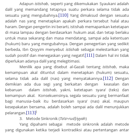
Adapun
istishab
, seperti yang dikemukakan Syaukani adalah
dalil yang memandang tetapnya suatu perkara selama tidak ada
sesuatu yang mengubahnya.
[110]
Yang dimaksud dengan sesuatu
adalah nas yang menetapkan apakah perkara tersebut halal atau
haram. Dengan pengertin ini berarti, istishab memapankan ketetapan
di masa lampau dengan berdasarkan hukum asal, dan tetap berlaku
untuk masa sekarang dan masa mendatang, sampai ada ketentuan
(hukum) baru yang mengubahnya. Dengan penegertian yang sedikit
berbeda, Ibn Qoyyim menyebut
istishab
sebagai melestarikan yang
sudah positif dan menegaskan yang negatif.
[111]
Dalam hal ini tidak
diperlukan adanya dalil yang melegitimasi.
Menilik apa yang disebut al-Gazali tentang
istishab
, maka
kemampuan akal dituntut dalam menetapkan (hukum) sesuatu,
selama tidak ada dalil (nas) yang menyatakannya.
[112]
Dengan
demikian ada dua segi yang berkaitan dengan keasalan dan
kebaruan dalam
istishab
, yakni, ketetapan syara’ (teks) dan
kemampun akal. Konsekuensinya, segala sesuatu yang bermanfaat
bagi manusia–baik itu berdasarkan syara’ (nas) akal, maupun
kesepakatan bersama, adalah boleh sampai ada dalil menunjukkan
)
pelarangan.
[113]
3.
Metode Sinkronik (
Ta’a
>
rud
}
iyyah
)
Yang dipahami sebagai metode sinkronik adalah metode
yang digunakan ketika terjadi kontradiksi atau pertentangan antar