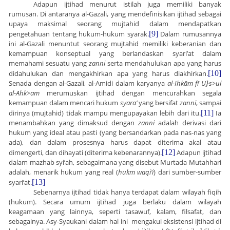
Adapun ijtihad menurut istilah juga memiliki banyak
rumusan. Di antaranya al-Gazali, yang mendefinisikan ijtihad sebagai
upaya maksimal seorang mujtahid dalam mendapatkan
pengetahuan tentang hukum-hukum syarak.
[9]
Dalam rumusannya
ini al-Gazali menuntut seorang mujtahid memiliki keberanian dan
kemampuan konseptual yang berlandaskan syari’at dalam
memahami sesuatu yang
zanni
serta mendahulukan apa yang harus
didahulukan dan mengakhirkan apa yang harus diakhirkan.
[10]
Senada dengan al-Gazali, al-Amidi dalam karyanya
al-Ihkām fī U
}
s
>
ul
al-Ahk
>
am
merumuskan ijtihad dengan mencurahkan segala
kemampuan dalam mencari hukum
syara’
yang bersifat
zanni
, sampai
dirinya (mujtahid) tidak mampu mengupayakan lebih dari itu.
[11]
Ia
menambahkan yang dimaksud dengan
zanni
adalah derivasi dari
hukum yang ideal atau pasti (yang bersandarkan pada nas-nas yang
ada), dan dalam prosesnya harus dapat diterima akal atau
dimengerti, dan dihayati (diterima kebenarannya).
[12]
Adapun ijtihad
dalam mazhab syi’ah, sebagaimana yang disebut Murtada Mutahhari
adalah, menarik hukum yang real (
hukm waqi’i
) dari sumber-sumber
syari’at.
[13]
Sebenarnya ijtihad tidak hanya terdapat dalam wilayah fiqih
(hukum). Secara umum ijtihad juga berlaku dalam wilayah
keagamaan yang lainnya, seperti tasawuf, kalam, filsafat, dan
sebagainya. Asy-Syaukani dalam hal ini mengakui eksistensi ijtihad di