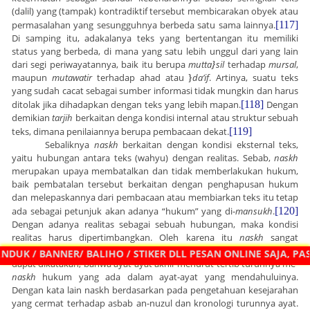
(dalil) yang (tampak) kontradiktif tersebut membicarakan obyek atau
permasalahan yang sesungguhnya berbeda satu sama lainnya.
[117]
Di samping itu, adakalanya teks yang bertentangan itu memiliki
status yang berbeda, di mana yang satu lebih unggul dari yang lain
dari segi periwayatannya, baik itu berupa
mutta
}
sil
terhadap
mursal
,
maupun
mutawatir
terhadap ahad atau
}
da’if
. Artinya, suatu teks
yang sudah cacat sebagai sumber informasi tidak mungkin dan harus
ditolak jika dihadapkan dengan teks yang lebih mapan.
[118]
Dengan
demikian
tarjih
berkaitan denga kondisi internal atau struktur sebuah
teks, dimana penilaiannya berupa pembacaan dekat.
[119]
Sebaliknya
naskh
berkaitan dengan kondisi eksternal teks,
yaitu hubungan antara teks (wahyu) dengan realitas. Sebab,
naskh
merupakan upaya membatalkan dan tidak memberlakukan hukum,
baik pembatalan tersebut berkaitan dengan penghapusan hukum
dan melepaskannya dari pembacaan atau membiarkan teks itu tetap
ada sebagai petunjuk akan adanya “hukum” yang di-
mansukh
.
[120]
Dengan adanya realitas sebagai sebuah hubungan, maka kondisi
realitas harus dipertimbangkan. Oleh karena itu
naskh
sangat
berkaitan dengan
asbab an-nuzul
, di mana suatu pentahapan yang
UK / BANNER/ BALIHO / STIKER DLL PESAN ONLINE SAJA, PAS
dapat dikatakan, bahwa ayat-ayat akhir menurut tertib turunnya me-
naskh
hukum yang ada dalam ayat-ayat yang mendahuluinya.
Dengan kata lain naskh berdasarkan pada pengetahuan kesejarahan
yang cermat terhadap asbab an-nuzul dan kronologi turunnya ayat.