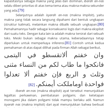
kapasitasnya sebagai makna yang jelas dan dominan,
ibarah an-nas
selalu diberi prioritas di atas tema-tema atau makna-makna sekunder
yang ada.
[79]
Selanjutnya adalah
isyarah an-nas
(makna impilsit), yaitu
makna yang tidak secara langsung dipahami dari bentuk ungkapan
(struktur kalimat), melainkan makna dibalik sebuah ungkapan.
[80]
Pemahamannya hadir sebagai konsekuensi logis dari makna eksplisit
dari suatu teks.
Dengan kata lain ia adalah makna tersirat dari sebuah
teks. Meski bukan sebagai makna utama, keberadaannya tetap
diperlukan untuk memperkaya inferensi.
[81]
Contoh untuk kedua
pemahaman di atas dapat dilihat pada firman Allah sebagai berikut,
وان خفتم ألاتقسطو في اليتمى
فانكحوا ما طاب لكم من النساء مثنى
وثلث و الربع فإن خفتم ألا تعدلوا
.
فواحدة اوماملكت أيمنكم
[82]
Ibarah an-nas
(makna eksplisit) ayat tersebut menunjukkan
legalitas perkawinan, pembatasan poligami, dan ketetapan
monogami jika dalam poligami tidak mampu berlaku adil. Namun
isyarah nas
(makna implisit) dari ayat menunjukkan bahwa berbuat