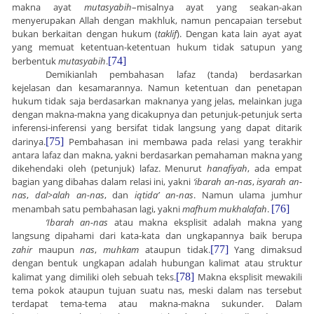
makna ayat
mutasyabih
–misalnya ayat yang seakan-akan
menyerupakan Allah dengan makhluk, namun pencapaian tersebut
bukan berkaitan dengan hukum (
taklif
). Dengan kata lain ayat ayat
yang memuat ketentuan-ketentuan hukum tidak satupun yang
berbentuk
mutasyabih
.
[74]
Demikianlah pembahasan lafaz (tanda) berdasarkan
kejelasan dan kesamarannya. Namun ketentuan dan penetapan
hukum tidak saja berdasarkan maknanya yang jelas, melainkan juga
dengan makna-makna yang dicakupnya dan petunjuk-petunjuk serta
inferensi-inferensi yang bersifat tidak langsung yang dapat ditarik
darinya.
[75]
Pembahasan ini membawa pada relasi yang terakhir
antara lafaz dan makna, yakni berdasarkan pemahaman makna yang
dikehendaki oleh (petunjuk) lafaz. Menurut
hanafiyah
, ada empat
bagian yang dibahas dalam relasi ini, yakni
‘ibarah an-nas
,
isyarah an-
nas
,
dal
>
alah
an-nas
, dan
iqtida’ an-nas
. Namun ulama jumhur
menambah satu pembahasan lagi, yakni
mafhum mukhalafah
.
[76]
‘Ibarah an-nas
atau makna eksplisit adalah makna yang
langsung dipahami dari kata-kata dan ungkapannya baik berupa
zahir
maupun
nas
,
muhkam
ataupun tidak.
[77]
Yang dimaksud
dengan bentuk ungkapan adalah hubungan kalimat atau struktur
kalimat yang dimiliki oleh sebuah teks.
[78]
Makna eksplisit mewakili
tema pokok ataupun tujuan suatu nas, meski dalam nas tersebut
terdapat tema-tema atau makna-makna sukunder. Dalam