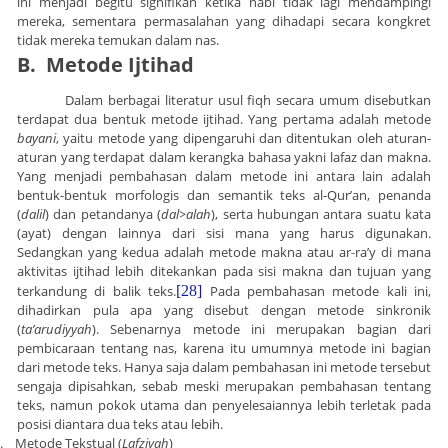
ini menjadi begitu signifikan ketika nabi tidak lagi mendampingi
mereka, sementara permasalahan yang dihadapi secara kongkret
tidak mereka temukan dalam nas.
B.
Metode Ijtihad
Dalam berbagai literatur usul fiqh secara umum disebutkan
terdapat dua bentuk metode ijtihad. Yang pertama adalah metode
bayani
, yaitu metode yang dipengaruhi dan ditentukan oleh aturan-
aturan yang terdapat dalam kerangka bahasa yakni lafaz dan makna.
Yang menjadi pembahasan dalam metode ini antara lain adalah
bentuk-bentuk morfologis dan semantik teks al-Qur’an, penanda
(
dalil
) dan petandanya (
dal
>
alah
), serta hubungan antara suatu kata
(ayat) dengan lainnya dari sisi mana yang harus digunakan.
Sedangkan yang kedua adalah metode makna atau ar
-
ra’y di mana
aktivitas ijtihad lebih ditekankan pada sisi makna dan tujuan yang
terkandung di balik teks.
[28]
Pada pembahasan metode kali ini,
dihadirkan pula apa yang disebut dengan metode sinkronik
(
ta’arudiyyah
). Sebenarnya metode ini merupakan bagian dari
pembicaraan tentang nas, karena itu umumnya metode ini bagian
dari metode teks. Hanya saja dalam pembahasan ini metode tersebut
sengaja dipisahkan, sebab meski merupakan pembahasan tentang
teks, namun pokok utama dan penyelesaiannya lebih terletak pada
posisi diantara dua teks atau lebih.
.
Metode Tekstual (
Lafziyah
)