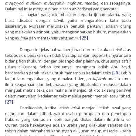
muqayyad
,
muhkam
,
mutasyabih
,
mafhum
,
mantuq
, dan sebagainya.
Dalam hal ini ia mengutip penjelasan az-Zarkasyi yang berkata:
“… bagian yang dikembalikan kepada ijtihad ulama, yang
biasa disebut dengan ta’wil, yaitu mengarahkan kata pada
sasarannya. Mufassir merupakan penukil, penta’wil adalah orang
yang melakukan istinbat, yaitu mengistinbatkan hukum, menjelaskan
yang
mujmal
dan mentakhsis yang
‘amm
.”
[25]
Dengan ini jelas bahwa berijtihad dan melakukan
ta’wil
atas
teks tidak dibedakan dan tidak bisa dipisahkan, seperti halnya antara
bidang fiqh (hukum) dengan bidang-bidang lainnya, khususnya tafsir
(ulum al-Qur’an). Sebab keduanya, meminjam istilah Abu Zayd,
berdasarkan gerak “akal” untuk menembus kedalam teks.
[26]
Lebih
lanjut ia mengatakan, yang dimaksud dengan
tafsirah
adalah ilmu-
ilmu keagamaan dan kebahasaan yang dibutuhkan mufassir dalam
menguak makna teks, dan makna ini menjadi titik tolak sang pena’wil
dalam menyelami kedalaman teks melalui gerak “mental” atau ijtihad.
[27]
Demikianlah, ketika istilah
ta’wil
menjadi istilah awal yang
digunakan dalam ijtihad, yakni usaha pencapaian dan penetapan
hukum, yang kemudian lebih banyak diulas dalam ilmu-ilmu al-
Qur’an, pada hakekatnya adalah usaha yang dilakukan sahabat dan
tabi’in dalam memahami kandungan al-Qur’an maupun Hadis. Usaha