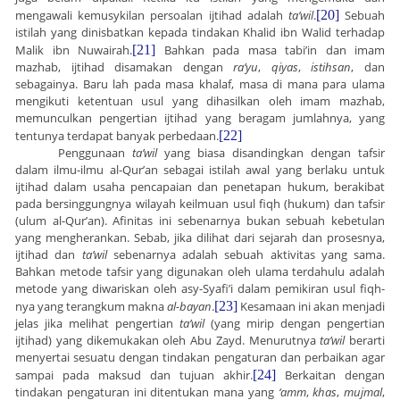
mengawali kemusykilan persoalan ijtihad adalah
ta’wil
.
[20]
Sebuah
istilah yang dinisbatkan kepada tindakan Khalid ibn Walid terhadap
Malik ibn Nuwairah.
[21]
Bahkan pada masa tabi’in dan imam
mazhab, ijtihad disamakan dengan
ra’yu
,
qiyas
,
istihsan
, dan
sebagainya. Baru lah pada masa khalaf, masa di mana para ulama
mengikuti ketentuan usul yang dihasilkan oleh imam mazhab,
memunculkan pengertian ijtihad yang beragam jumlahnya, yang
tentunya terdapat banyak perbedaan.
[22]
Penggunaan
ta’wil
yang biasa disandingkan dengan tafsir
dalam ilmu-ilmu al-Qur’an sebagai istilah awal yang berlaku untuk
ijtihad dalam usaha pencapaian dan penetapan hukum, berakibat
pada bersinggungnya wilayah keilmuan usul fiqh (hukum) dan tafsir
(ulum al-Qur’an). Afinitas ini sebenarnya bukan sebuah kebetulan
yang mengherankan. Sebab, jika dilihat dari sejarah dan prosesnya,
ijtihad dan
ta’wil
sebenarnya adalah sebuah aktivitas yang sama.
Bahkan metode tafsir yang digunakan oleh ulama terdahulu adalah
metode yang diwariskan oleh asy-Syafi’i dalam pemikiran usul fiqh-
nya yang terangkum makna
al-bayan
.
[23]
Kesamaan ini akan menjadi
jelas jika melihat pengertian
ta’wil
(yang mirip dengan pengertian
ijtihad) yang dikemukakan oleh Abu Zayd. Menurutnya
ta’wil
berarti
menyertai sesuatu dengan tindakan pengaturan dan perbaikan agar
sampai pada maksud dan tujuan akhir.
[24]
Berkaitan dengan
tindakan pengaturan ini ditentukan mana yang
‘amm
,
khas
,
mujmal
,