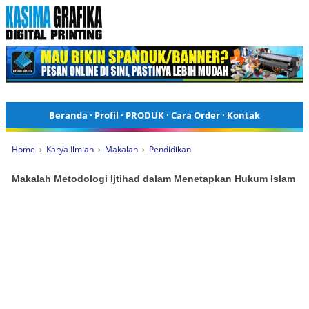
Beranda
·
Profil
·
PRODUK
·
Cara Order
·
Kontak
Home
›
Karya Ilmiah
›
Makalah
›
Pendidikan
Makalah Metodologi Ijtihad dalam Menetapkan Hukum Islam