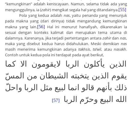
“kemungkinan” adalah keniscayaan. Namun, selama tidak ada yang
mengunggulinya, ia (
zahir
) mengikat segala hal yang ditandainya.
[55]
Pola yang kedua adalah
nas
, yaitu penanda yang menunjuk
pada makna yang (dari dirinya) tidak mengandung kemungkinan
makna yang lain.
[56]
Hal ini menurut hanafiyah, dikarenakan ia
sesuai dengan konteks kalimat dan merupakan tema utama di
dalamnya. Karenanya, jika terjadi pertentangan antara
zahir
dan
nas
,
maka yang disebut kedua harus didahulukan. Meski demikian
nas
masih menerima kemungkinan adanya
takhsis
,
ta’wil
, atau
nasakh
.
Contoh untuk kedua pola ini terdapat pada ayat berikut,
الذين يأكلون الربا لايقومون الا كما
يقوم الذين يتخبته الشيطان من المسّ
ذلك بأنهم قالو انما لبيع مثل الربا واحلّ
الله البيع وحرّم الربا
[57]