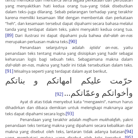
yang menyakitkan hati kedua orang tua–yang tidak disebutkan
dalam teks–juga dilarang. Sebab pelarangan terhadap yang terakhir
karena memiliki kesamaan
‘illat
dengan membentak dan perkataan
“heh”, dan kesamaan tersebut dapat dipahami secara bahasa melalui
tanda yang terdapat dalam teks, yakni menyakiti kedua orang tua.
[89]
Dari ilustrasi ini dapat dipahami pula bahwa
dal
>
alah an-nas
merupakan perluasan makna teks.
[90]
Penandaan selanjutnya adalah
iqtida’ an-nas
, yaitu
penandaan teks tentang makna yang disisipkan yang hadir sebagai
keharusan logis bagi sebuah teks. Sebagaimana makna dalam
dal
>
alah an-nas
, makna yang hadir ini tidak tersebutkan dalam teks.
[91]
Misalnya seperti yang terdapat dalam ayat berikut,
حرّمت عليكم امهاتكم و بناتكم
...
وأخواتكم وعمّاتكم
[92]
Ayat di atas tidak menyebut kata “mengawini”, namun harus
dihadirkan dan dibaca demikian untuk melengkapi maknanya agar
teks dapat dipahami secara logis.
[93]
Penandaan yang terakhir adalah
mafhum mukhalafah
, yakni
penandaan teks tentang makna yang dipahami secara kebalikan dari
makna yang disebut oleh teks, lantaran tidak adanya batasan
[94]
yang membatasi makna yang disebut oleh teks tersebut.
[95]