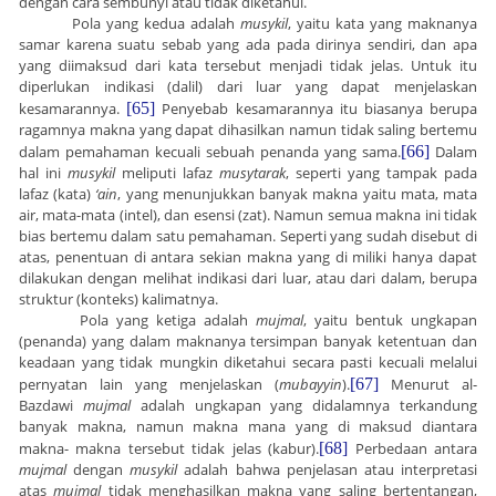
dengan cara sembunyi atau tidak diketahui.
Pola yang kedua adalah
musykil
, yaitu kata yang maknanya
samar karena suatu sebab yang ada pada dirinya sendiri, dan apa
yang diimaksud dari kata tersebut menjadi tidak jelas. Untuk itu
diperlukan indikasi (dalil) dari luar yang dapat menjelaskan
kesamarannya.
[65]
Penyebab kesamarannya itu biasanya berupa
ragamnya makna yang dapat dihasilkan namun tidak saling bertemu
dalam pemahaman kecuali sebuah penanda yang sama.
[66]
Dalam
hal ini
musykil
meliputi lafaz
musytarak
, seperti yang tampak pada
lafaz (kata)
‘ain
, yang menunjukkan banyak makna yaitu mata, mata
air, mata-mata (intel), dan esensi (zat).
Namun semua makna ini tidak
bias bertemu dalam satu pemahaman. Seperti yang sudah disebut di
atas, penentuan di antara sekian makna yang di miliki hanya dapat
dilakukan dengan melihat indikasi dari luar, atau dari dalam, berupa
struktur (konteks) kalimatnya.
Pola yang ketiga adalah
mujmal
, yaitu bentuk ungkapan
(penanda) yang dalam maknanya tersimpan banyak ketentuan dan
keadaan yang tidak mungkin diketahui secara pasti kecuali melalui
pernyatan lain yang menjelaskan (
mubayyin
).
[67]
Menurut al-
Bazdawi
mujmal
adalah ungkapan yang didalamnya terkandung
banyak makna, namun makna mana yang di maksud diantara
makna- makna tersebut tidak jelas (kabur).
[68]
Perbedaan antara
mujmal
dengan
musykil
adalah bahwa penjelasan atau interpretasi
atas
mujmal
tidak menghasilkan makna yang saling bertentangan,