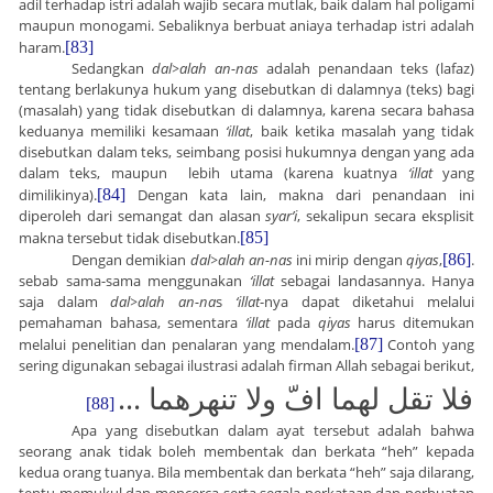
adil terhadap istri adalah wajib secara mutlak, baik dalam hal poligami
maupun monogami. Sebaliknya berbuat aniaya terhadap istri adalah
haram.
[83]
Sedangkan
dal
>
alah an-nas
adalah penandaan teks (lafaz)
tentang berlakunya hukum yang disebutkan di dalamnya (teks) bagi
(masalah) yang tidak disebutkan di dalamnya, karena secara bahasa
keduanya memiliki kesamaan
‘illat
, baik ketika masalah yang tidak
disebutkan dalam teks, seimbang posisi hukumnya dengan yang ada
dalam teks, maupun lebih utama (karena kuatnya
‘illat
yang
dimilikinya).
[84]
Dengan kata lain, makna dari penandaan ini
diperoleh dari semangat dan alasan
syar’i
, sekalipun secara eksplisit
makna tersebut tidak disebutkan.
[85]
Dengan demikian
dal
>
alah an-nas
ini mirip dengan
qiyas
,
[86]
.
sebab sama-sama menggunakan
‘illat
sebagai landasannya. Hanya
saja dalam
dal
>
alah an-na
s
‘illat
-nya dapat diketahui melalui
pemahaman bahasa, sementara
‘illat
pada
qiyas
harus ditemukan
melalui penelitian dan penalaran yang mendalam.
[87]
Contoh yang
sering digunakan sebagai ilustrasi adalah firman Allah sebagai berikut,
...
فلا تقل لهما افّ ولا تنهرهما
[88]
Apa yang disebutkan dalam ayat tersebut adalah bahwa
seorang anak tidak boleh membentak dan berkata “heh” kepada
kedua orang tuanya. Bila membentak dan berkata “heh” saja dilarang,
tentu memukul dan mencerca serta segala perkataan dan perbuatan