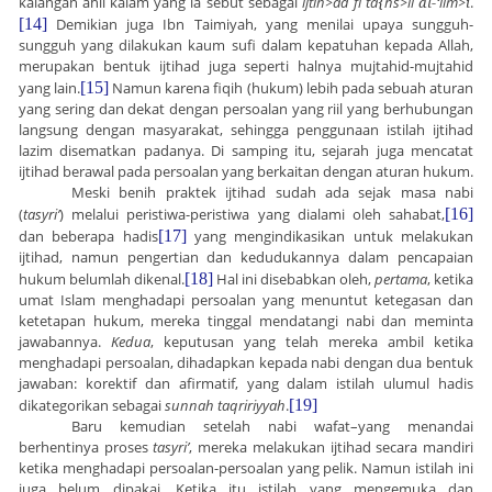
kalangan ahli kalam yang ia sebut sebagai
ijtih
>
ad
fī
ta
{
hs
>
il
al-‘
ilm
>i
.
[14]
Demikian juga Ibn Taimiyah, yang menilai upaya sungguh-
sungguh yang dilakukan kaum sufi dalam kepatuhan kepada Allah,
merupakan bentuk ijtihad juga seperti halnya mujtahid-mujtahid
yang lain.
[15]
Namun karena fiqih (hukum) lebih pada sebuah aturan
yang sering dan dekat dengan persoalan yang riil yang berhubungan
langsung dengan masyarakat, sehingga penggunaan istilah ijtihad
lazim disematkan padanya. Di samping itu, sejarah juga mencatat
ijtihad berawal pada persoalan yang berkaitan dengan aturan hukum.
Meski benih praktek ijtihad sudah ada sejak masa nabi
(
tasyri’
) melalui peristiwa-peristiwa yang dialami oleh sahabat,
[16]
dan beberapa hadis
[17]
yang mengindikasikan untuk melakukan
ijtihad, namun pengertian dan kedudukannya dalam pencapaian
hukum belumlah dikenal.
[18]
Hal ini disebabkan oleh,
pertama
, ketika
umat Islam menghadapi persoalan yang menuntut ketegasan dan
ketetapan hukum, mereka tinggal mendatangi nabi dan meminta
jawabannya.
Kedua
, keputusan yang telah mereka ambil ketika
menghadapi persoalan, dihadapkan kepada nabi dengan dua bentuk
jawaban: korektif dan afirmatif, yang dalam istilah ulumul hadis
dikategorikan sebagai
sunnah taqririyyah
.
[19]
Baru kemudian setelah nabi wafat–yang menandai
berhentinya proses
tasyri’
, mereka melakukan ijtihad secara mandiri
ketika menghadapi persoalan-persoalan yang pelik. Namun istilah ini
juga belum dipakai. Ketika itu istilah yang mengemuka dan