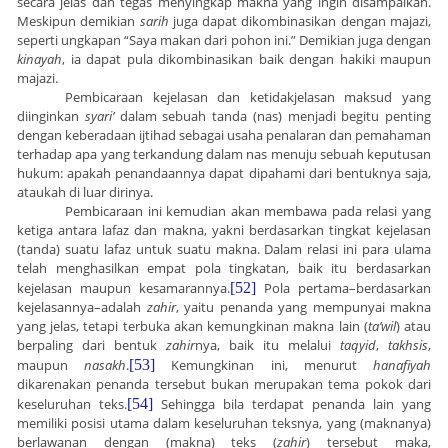
secara jelas dan tegas menyingkap makna yang ingin disampaikan.
Meskipun demikian
sarih
juga dapat dikombinasikan dengan majazi,
seperti ungkapan “Saya makan dari pohon ini.” Demikian juga dengan
kinayah
, ia dapat pula dikombinasikan baik dengan hakiki maupun
majazi.
Pembicaraan kejelasan dan ketidakjelasan maksud yang
diinginkan
syari’
dalam sebuah tanda (nas) menjadi begitu penting
dengan keberadaan ijtihad sebagai usaha penalaran dan pemahaman
terhadap apa yang terkandung dalam nas menuju sebuah keputusan
hukum: apakah penandaannya dapat dipahami dari bentuknya saja,
ataukah di luar dirinya.
Pembicaraan ini kemudian akan membawa pada relasi yang
ketiga antara lafaz dan makna, yakni berdasarkan tingkat kejelasan
(tanda) suatu lafaz untuk suatu makna. Dalam relasi ini para ulama
telah menghasilkan empat pola tingkatan, baik itu berdasarkan
kejelasan maupun kesamarannya.
[52]
Pola pertama–berdasarkan
kejelasannya–adalah
zahir
, yaitu penanda yang mempunyai makna
yang jelas, tetapi terbuka akan kemungkinan makna lain (
ta’wil
) atau
berpaling dari bentuk
zahir
nya, baik itu melalui
taqyid
,
takhsis
,
maupun
nasakh
.
[53]
Kemungkinan ini, menurut
hanafiyah
dikarenakan penanda tersebut bukan merupakan tema pokok dari
keseluruhan teks.
[54]
Sehingga bila terdapat penanda lain yang
memiliki posisi utama dalam keseluruhan teksnya, yang (maknanya)
berlawanan dengan (makna) teks (
zahir
) tersebut maka,