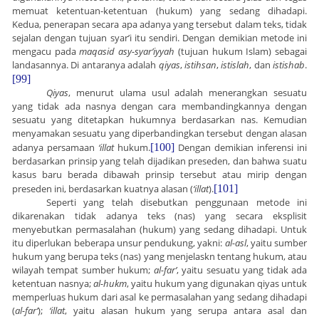
memuat ketentuan-ketentuan (hukum) yang sedang dihadapi.
Kedua, penerapan secara apa adanya yang tersebut dalam teks, tidak
sejalan dengan tujuan syar’i itu sendiri. Dengan demikian metode ini
mengacu pada
maqasid asy-syar’iyyah
(tujuan hukum Islam) sebagai
landasannya. Di antaranya adalah
qiyas
,
istihsan
,
istislah
, dan
istishab
.
[99]
Qiyas
, menurut ulama usul adalah menerangkan sesuatu
yang tidak ada nasnya dengan cara membandingkannya dengan
sesuatu yang ditetapkan hukumnya berdasarkan nas. Kemudian
menyamakan sesuatu yang diperbandingkan tersebut dengan alasan
adanya persamaan
‘illat
hukum.
[100]
Dengan demikian inferensi ini
berdasarkan prinsip yang telah dijadikan preseden, dan bahwa suatu
kasus baru berada dibawah prinsip tersebut atau mirip dengan
preseden ini, berdasarkan kuatnya alasan (
‘illat
).
[101]
Seperti yang telah disebutkan penggunaan metode ini
dikarenakan tidak adanya teks (nas) yang secara eksplisit
menyebutkan permasalahan (hukum) yang sedang dihadapi. Untuk
itu diperlukan beberapa unsur pendukung, yakni:
al-asl
, yaitu sumber
hukum yang berupa teks (nas) yang menjelaskn tentang hukum, atau
wilayah tempat sumber hukum;
al-far’
, yaitu sesuatu yang tidak ada
ketentuan nasnya;
al-hukm
, yaitu hukum yang digunakan qiyas untuk
memperluas hukum dari asal ke permasalahan yang sedang dihadapi
(
al-far’
);
‘illat
, yaitu alasan hukum yang serupa antara asal dan