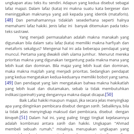
ungkapan atau teks itu sendiri. Adapun yang kedua disebut sebagai
lafaz majazi. Dalam lafaz (kata) ini makna suatu kata bergeser dan
meninggalkan maknanya yang asli kepada yang identik (mataforis).
[48]
Dan pemahamannya tidaklah sesederhana seperti halnya
memahami lafaz hakiki. Jenis lafaz ini banyak ditemukan pada teks-
teks sastrawi.
Yang menjadi permasalahan adalah makna manakah yang
digunakan bila dalam satu lafaz (kata) memiliki makna harfiyah dan
metaforis sekaligus? Mengenai hal ini ada beberapa pendapat yang
muncul. Pertama yang diwakili oleh ulama jumhur.
Menurut mereka
prioritas makna yang digunakan tergantung pada makna mana yang
lebih kuat dan dominan. Bila majaz yang lebih kuat dan dominan,
maka makna majzlah yang menjadi prioritas. Sedangkan pendapat
yang kedua mengatakan kedua-keduanya memiliki bobot yang sama.
[49]
Dan pendapat yang lain mengatakan bahwa makna hakikatlah
yang lebih kuat dan diutamakan, sebab ia tidak membutuhkan
indikasi (
qarinah
) yang dengannya makna dapat dicapai.
[50]
Baik Lafaz hakiki maupun majazi, jika secara jelas menyingkap
apa yang diinginkan pembicara disebut dengan
sarih
. Sebaliknya, bila
ia tidak jelas menyingkap maksud dari pembicara, disebut dengan
kinayah
.
[51]
Dalam hal ini, yang paling tinggi tingkat kejelasannya
adalah kombinasi antara
sarih
dan hakiki. Ungkapan “Ahmad
membeli sebuah rumah,” misalnya, merupakan ungkapan yang