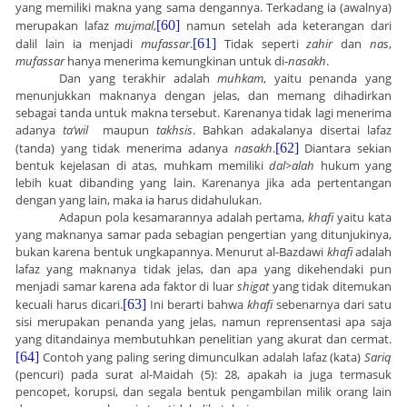
yang memiliki makna yang sama dengannya. Terkadang ia (awalnya)
merupakan lafaz
mujmal
,
[60]
namun setelah ada keterangan dari
dalil lain ia menjadi
mufassar
.
[61]
Tidak seperti
zahir
dan
nas
,
mufassar
hanya menerima kemungkinan untuk di-
nasakh
.
Dan yang terakhir adalah
muhkam
, yaitu penanda yang
menunjukkan maknanya dengan jelas, dan memang dihadirkan
sebagai tanda untuk makna tersebut. Karenanya tidak lagi menerima
adanya
ta’wil
maupun
takhsis
. Bahkan adakalanya disertai lafaz
(tanda) yang tidak menerima adanya
nasakh
.
[62]
Diantara sekian
bentuk kejelasan di atas, muhkam memiliki
dal
>
alah
hukum yang
lebih kuat dibanding yang lain. Karenanya jika ada pertentangan
dengan yang lain, maka ia harus didahulukan.
Adapun pola kesamarannya adalah pertama,
khafi
yaitu kata
yang maknanya samar pada sebagian pengertian yang ditunjukinya,
bukan karena bentuk ungkapannya. Menurut al-Bazdawi
khafi
adalah
lafaz yang maknanya tidak jelas, dan apa yang dikehendaki pun
menjadi samar karena ada faktor di luar
shigat
yang tidak ditemukan
kecuali harus dicari.
[63]
Ini berarti bahwa
khafi
sebenarnya dari satu
sisi merupakan penanda yang jelas, namun reprensentasi apa saja
yang ditandainya membutuhkan penelitian yang akurat dan cermat.
[64]
Contoh yang paling sering dimunculkan adalah lafaz (kata)
Sariq
(pencuri) pada surat al-Maidah (5): 28, apakah ia juga termasuk
pencopet, korupsi, dan segala bentuk pengambilan milik orang lain