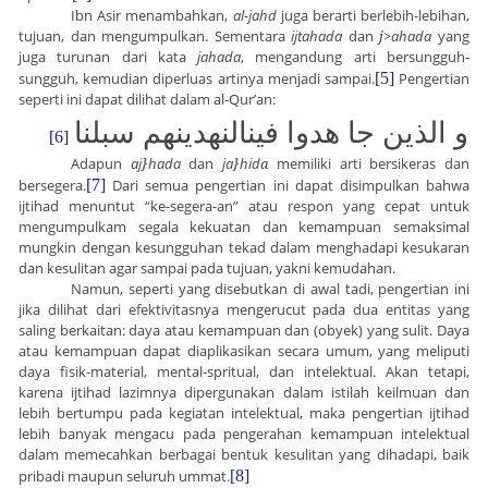
Ibn Asir menambahkan,
al-jahd
juga berarti berlebih-lebihan,
tujuan, dan mengumpulkan. Sementara
ijtahada
dan
j>
ahada
yang
juga turunan dari kata
jahada
, mengandung arti bersungguh-
sungguh, kemudian diperluas artinya menjadi sampai.
[5]
Pengertian
seperti ini dapat dilihat dalam al-Qur’an:
و الذين جا هدوا فينالنهدينهم سبلنا
[6]
Adapun
aj
}
hada
dan
ja
}
hid
a
memiliki arti bersikeras dan
bersegera.
[7]
Dari semua pengertian ini dapat disimpulkan bahwa
ijtihad menuntut “ke-segera-an” atau respon yang cepat untuk
mengumpulkam segala kekuatan dan kemampuan semaksimal
mungkin dengan kesungguhan tekad dalam menghadapi kesukaran
dan kesulitan agar sampai pada tujuan, yakni kemudahan.
Namun, seperti yang disebutkan di awal tadi, pengertian ini
jika dilihat dari efektivitasnya mengerucut pada dua entitas yang
saling berkaitan: daya atau kemampuan dan (obyek) yang sulit. Daya
atau kemampuan dapat diaplikasikan secara umum, yang meliputi
daya fisik-material, mental-spritual, dan intelektual. Akan tetapi,
karena ijtihad lazimnya dipergunakan dalam istilah keilmuan dan
lebih bertumpu pada kegiatan intelektual, maka pengertian ijtihad
lebih banyak mengacu pada pengerahan kemampuan intelektual
dalam memecahkan berbagai bentuk kesulitan yang dihadapi, baik
pribadi maupun seluruh ummat.
[8]