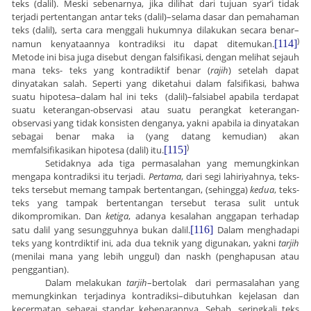
teks (dalil). Meski sebenarnya, jika dilihat dari tujuan syar’i tidak
terjadi pertentangan antar teks (dalil)–selama dasar dan pemahaman
teks (dalil), serta cara menggali hukumnya dilakukan secara benar–
)
namun kenyataannya kontradiksi itu dapat ditemukan.
[114]
Metode ini bisa juga disebut dengan falsifikasi, dengan melihat sejauh
mana teks- teks yang kontradiktif benar (
rajih
) setelah dapat
dinyatakan salah. Seperti yang diketahui dalam falsifikasi, bahwa
suatu hipotesa–dalam hal ini teks (dalil)–falsiabel apabila terdapat
suatu keterangan-observasi atau suatu perangkat keterangan-
observasi yang tidak konsisten denganya, yakni apabila ia dinyatakan
sebagai benar maka ia (yang datang kemudian) akan
)
memfalsifikasikan hipotesa (dalil) itu.
[115]
Setidaknya ada tiga permasalahan yang memungkinkan
mengapa kontradiksi itu terjadi.
Pertama
, dari segi lahiriyahnya, teks-
teks tersebut memang tampak bertentangan, (sehingga)
kedua
, teks-
teks yang tampak bertentangan tersebut terasa sulit untuk
dikompromikan. Dan
ketiga
, adanya kesalahan anggapan terhadap
satu dalil yang sesungguhnya bukan dalil.
[116]
Dalam menghadapi
teks yang kontrdiktif ini, ada dua teknik yang digunakan, yakni
tarjih
(menilai mana yang lebih unggul) dan naskh (penghapusan atau
penggantian).
Dalam melakukan
tarjih
–bertolak dari permasalahan yang
memungkinkan terjadinya kontradiksi–dibutuhkan kejelasan dan
kecermatan sebagai standar kebenarannya. Sebab, seringkali teks