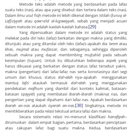
Metode teks adalah metode yang berdasarkan pada lafaz
suatu teks (nas), atau apa yang disebut dan tertera dalam teks (nas).
Dalam ilmu usul fiqh metode ini lebih dikenal dengan istilah
t
}
uruq al-
Laf
}
ziyyah
atau
qaw
>
a’id
al
-
lugawiyyah
, sebab yang menjadi acuan
dalam metode ini adalah kaidah-kaidah bahasa.
[29]
Yang dipersoalkan dalam metode ini adalah status yang
melekat pada diri teks (lafaz) berkaitan dengan makna yang dimiliki,
ditunjuki, atau yang ditandai oleh teks (lafaz)–apakah dia
‘amm
atau
khas
,
mujmal
atau
mufassar
, dan sebagainya, sehingga diperoleh
sebuah makna yang dapat membimbing mujtahid pada sebuah
kesimpulan (tujuan). Untuk itu dibutuhkan beberapa aspek yang
harus dikuasai yang berkaitan dengan status lafaz tersebut yakni,
makna (pengertian) dari lafaz-lafaz nas serta konotasinya dari segi
umum dan khusus, status
dal
>
alah
nya–apakah menggunakan
mantuq lafzi
ataukah termasuk
dal
>
alah
yang menggunakan
pendekatan
mafhum
yang diambil dari konteks kalimat, batasan-
batasan (
qayyid
) yang membatasi
ibarah-ibarah
(makna) nas, dan
pengertian yang dapat dipahami dari lafaz nas. Apakah berdasarkan
ibarah an-nas
ataukah
isyarah an-nas
.
[30]
Singkatnya, metode ini
menitikberatkan pada relasi tekstual antara lafaz dan makna.
Secara sistematis relasi ini–menurut klasifikasi
hanafiyah
–
dirumuskan dalam empat bagian, pertama, berdasarkan penciptaan
atau cakupan lafaz bagi suatu makna. Kedua, berdasarkan