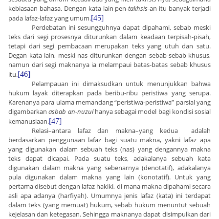
kebiasaan bahasa. Dengan kata lain pen-
takhsis
-an itu banyak terjadi
pada lafaz-lafaz yang umum.
[45]
Perdebatan ini sesungguhnya dapat dipahami, sebab meski
teks dari segi prosesnya diturunkan dalam keadaan terpisah-pisah,
tetapi dari segi pembacaan merupakan teks yang utuh dan satu.
Degan kata lain, meski nas diturunkan dengan sebab-sebab khusus,
namun dari segi maknanya ia melampaui batas-batas sebab khusus
itu.
[46]
Pelampauan ini dimaksudkan untuk menunjukkan bahwa
hukum layak diterapkan pada beribu-ribu peristiwa yang serupa.
Karenanya para ulama memandang “peristiwa-peristiwa” parsial yang
digambarkan
asbab an-nuzul
hanya sebagai model bagi kondisi sosial
kemanusiaan.
[47]
Relasi–antara lafaz dan makna–yang kedua adalah
berdasarkan penggunaan lafaz bagi suatu makna, yakni lafaz apa
yang digunakan dalam sebuah teks (nas) yang dengannya makna
teks dapat dicapai. Pada suatu teks, adakalanya sebuah kata
digunakan dalam makna yang sebenarnya (denotatif), adakalanya
pula digunakan dalam makna yang lain (konotatif). Untuk yang
pertama disebut dengan lafaz hakiki, di mana makna dipahami secara
asli apa adanya (harfiyah). Umumnya jenis lafaz (kata) ini terdapat
dalam teks (yang memuat) hukum, sebab hukum menuntut sebuah
kejelasan dan ketegasan.
Sehingga maknanya dapat disimpulkan dari