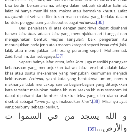
bisa berdiri bersama-sama, artinya dalam sebuah struktur kalimat,
lafaz ini hanya memiliki satu makna atau bermakna khusus. Lafaz
musytarak
ini setelah ditentukan mana makna yang berlaku dalam
konteks penggunaannya, disebut sebagai
mu’awwal
.
[36]
Dari penjelasan di atas dengan sendirinya dapat dipahami
bahwa lafaz
khas
adalah lafaz yang menunjukkan arti tunggal dan
menggunakan bentuk
mufrad
(singular), baik pengertian itu
menunjukkan pada jenis atau macam kategori seperti
insan rajul
(laki-
laki), atau menunjukkan arti orang perorang seperti Muhammad,
Zaid, Ibrahim, dan sebagaiya.
[37]
Seperti halnya lafaz
‘amm
, lafaz
khas
juga memiliki perangkat
kebahasaan yang menunjukkan bahwa lafaz tersebut adalah lafaz
khas atau suatu mekanisme yang mengubah keumuman menjadi
kekhususan.
Pertama
, yakni kata yang bentuknya umum, namun
maknanya tidak mencakup semua bagian-bagian yang ditunjukkan
kata tersebut melainkan makna khusus. Makna khusus semacam ini
dapat dipahami dari konteks struktur teks, yang oleh ulama usul
disebut sebagai “
‘amm
yang dimaksudkan
khas
”.
[38]
Misalnya ayat
yang berbunyi sebagai berikut,
و الله يسجد من في السموا ت
...
والأرض
[39]