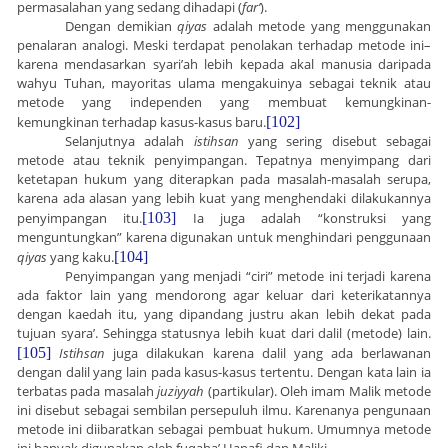
permasalahan yang sedang dihadapi (
far’
).
Dengan demikian
qiyas
adalah metode yang menggunakan
penalaran analogi. Meski terdapat penolakan terhadap metode ini–
karena mendasarkan syari’ah lebih kepada akal manusia daripada
wahyu Tuhan, mayoritas ulama mengakuinya sebagai teknik atau
metode yang independen yang membuat kemungkinan-
kemungkinan terhadap kasus-kasus baru.
[102]
Selanjutnya adalah
istihsan
yang sering disebut sebagai
metode atau teknik penyimpangan. Tepatnya menyimpang dari
ketetapan hukum yang diterapkan pada masalah-masalah serupa,
karena ada alasan yang lebih kuat yang menghendaki dilakukannya
penyimpangan itu.
[103]
Ia juga adalah “konstruksi yang
menguntungkan” karena digunakan untuk menghindari penggunaan
qiyas
yang kaku.
[104]
Penyimpangan yang menjadi “ciri” metode ini terjadi karena
ada faktor lain yang mendorong agar keluar dari keterikatannya
dengan kaedah itu, yang dipandang justru akan lebih dekat pada
tujuan syara’. Sehingga statusnya lebih kuat dari dalil (metode) lain.
[105]
Istihsan
juga dilakukan karena dalil yang ada berlawanan
dengan dalil yang lain pada kasus-kasus tertentu. Dengan kata lain ia
terbatas pada masalah
juziyyah
(partikular). Oleh imam Malik metode
ini disebut sebagai sembilan persepuluh ilmu. Karenanya pengunaan
metode ini diibaratkan sebagai pembuat hukum. Umumnya metode
ini banyak digunakan oleh fuqaha’ Hanafi dan Maliki.