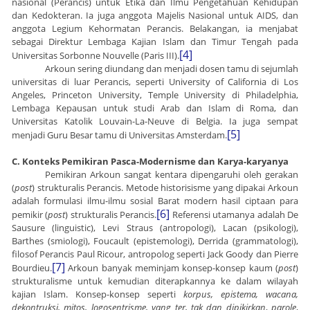
nasional (Perancis) untuk Etika dan Ilmu Pengetahuan Kehidupan
dan Kedokteran. Ia juga anggota Majelis Nasional untuk AIDS, dan
anggota Legium Kehormatan Perancis. Belakangan, ia menjabat
sebagai Direktur Lembaga Kajian Islam dan Timur Tengah pada
[4]
Universitas Sorbonne Nouvelle (Paris III).
Arkoun sering diundang dan menjadi dosen tamu di sejumlah
universitas di luar Perancis, seperti University of California di Los
Angeles, Princeton University, Temple University di Philadelphia,
Lembaga Kepausan untuk studi Arab dan Islam di Roma, dan
Universitas Katolik Louvain-La-Neuve di Belgia. Ia juga sempat
[5]
menjadi Guru Besar tamu di Universitas Amsterdam.
C. Konteks Pemikiran Pasca-Modernisme dan Karya-karyanya
Pemikiran Arkoun sangat kentara dipengaruhi oleh gerakan
(
post
) strukturalis Perancis. Metode historisisme yang dipakai Arkoun
adalah formulasi ilmu-ilmu sosial Barat modern hasil ciptaan para
[6]
pemikir (
post
) strukturalis Perancis.
Referensi utamanya adalah De
Sausure (linguistic), Levi Straus (antropologi), Lacan (psikologi),
Barthes (smiologi), Foucault (epistemologi), Derrida (grammatologi),
filosof Perancis Paul Ricour, antropolog seperti Jack Goody dan Pierre
[7]
Bourdieu.
Arkoun banyak meminjam konsep-konsep kaum (
post
)
strukturalisme untuk kemudian diterapkannya ke dalam wilayah
kajian Islam. Konsep-konsep seperti
korpus, epistema, wacana,
dekontruksi, mitos, logosentrisme, yang ter, tak dan dipikirkan
,
parole
,