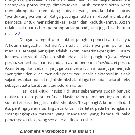
Sedangkan poros ketiga dimaksudkan untuk mencari aktan yang
mendukung dan menentang subyek, yang berada dalam poros
“pendukung-penerima”. Ketiga pasangan aktan ini dapat membantu
pembaca untuk mengidentifikasi aktan dan kedudukannya. Aktan
tidak selalu harus berupa orang atau pribadi, tapi juga bisa berupa
[22]
nilai.
Dengan kategori poros aktan pengirim-penerima, misalnya,
Arkoun mengatakan bahwa Allah adalah aktan pengirim-penerima;
manusia sebagai pengujar adalah aktan penerima-pengirim. Dalam
kebanyakan surat al-Qur’an, Allah adalah aktan pengirim (
destinateur
)
pesan, sementara manusia adalah aktan penerima (
destinaire
) pesan.
Akan tetapi hal sebaliknya juga bisa berlaku: manusia juga menjadi
“pengirim” dan Allah menjadi “penerima”. Analisis aktansial ini tidak
saja diterapkan pada tingkat sintaksis tapi juga terhadap seluruh teks
sebagai suatu kesatuan atau seluruh narasi.
Hasil dari kritik linguistik di atas sebenarnya sudah banyak
dipikirkan oleh para mufassir klasik. Mereka mementingkan—dan
sudah terbiasa dengan analisis sintaksis. Tetapi bagi Arkoun lebih dari
itu: pentingnya analisis linguistis kritis ini terletak pada kemungkinan
“mengungkapkan tatanan yang mendalam” yang berada di balik
penampakan teks yang seolah-olah tidak teratur.
2. Moment Antropologis: Analisis Mitis