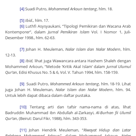
[4]
Suadi Putro,
Mohammed Arkoun tentang
, hlm. 18.
[5]
Ibid.,
hlm. 17.
[6]
Luthfi Asysyaukani, “Tipologi Pemikiran dan Wacana Arab
Kontemporer”, dalam
Jurnal Pemikiran Islam
Vol. I Nomor 1, Juli-
Desember 1998., hlm. 62-63.
[7]
Johan H. Meuleman,
Nalar Islam dan Nalar Modern
, hlm.
12-13.
[8]
Ibid,
lihat juga Wawancara antara Hashem Shaleh dengan
Mohammed Arkoun, “Metode ‘Kritik Akal Islam’ dalam
Jurnal Ulumul
Qur’an
, Edisi Khusus No. 5 & 6, Vol. V. Tahun 1994, hlm. 158-159.
[9]
Suadi Putro,
Mohammed Arkoun tentang
, hlm. 18-19. Lihat
juga Johan H. Meuleman,
Nalar Islam dan Nalar Modern
, hlm. 94.
Untuk lebih dapat dibaca dalam daftar pustaka.
[10]
Tentang arti dan tafsir nama-nama di atas, lihat
Badruddin Muhammad ibn Abdullah al-Zarkasyi,
Al-Burhan fii Ulumil
Qur’an
, (Beirut: Darul Fikr, 1988), hlm. 343-353.
[11]
Johan Hendrik Meuleman, “
Riwayat Hidup dan Latar
Belakang Mohammed Arkoun”
, dalam Mohammed Arkoun,
Nalar