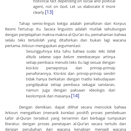
historical fact depending on social and political
agent, not on God. Let us elaborate it more
[13]
clearly.
Tahap semio-linguis ketiga adalah penafsiran dari Korpus
Resmi Tertutup itu. Secara linguistis adalah mutlak sehubungan
dengan penjelajahan makna-makna al-Qur’an itu, pemahaman bahwa
selalu teks
tertulislah
yang ditafsirkan dan bukan lagi wacana
pertama. Arkoun mengajukan argumentasi:
Sesungguhnya kita tahu bahwa
suatu teks tidak
ditulis selama saya belum membacanya
: artinya
setiap pembaca menulis teks itu lagi sesuai dengan
kisi-kisi persepsinya dan prinsip-prinsip
penafsirannya. Kisi-kisi dan prinsip-prinsip sendiri
tidak hanya berkaitan dengan tradisi kebudayaan
yangdipakiai setiap pembaca sebagai sandaran,
namun juga dengan paksaan ideologis dari
[14]
keolompok dan masanya.
Dengan demikian, dapat dilihat secara mencolok bahwa
Arkoun mengaitkan (menarik korelasi positif) proses pembekuan
tafsir al-Quran tersebut yang tercermin dari berbagai tumpukan
literatur, dengan proses penetapan al-Qur’an secara tertulis dan
dengan perubahan dari wacana kenabian menjadi wacana