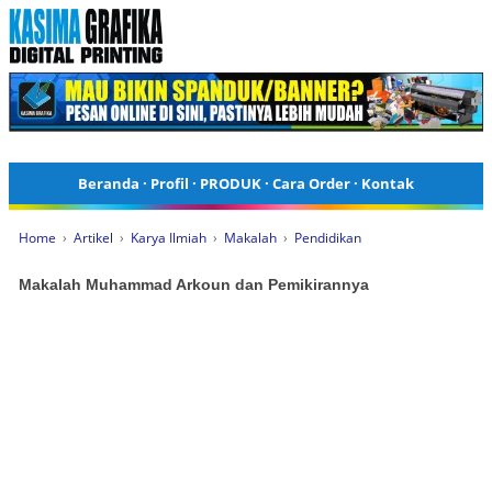
Beranda
·
Profil
·
PRODUK
·
Cara Order
·
Kontak
Home
›
Artikel
›
Karya Ilmiah
›
Makalah
›
Pendidikan
Makalah Muhammad Arkoun dan Pemikirannya