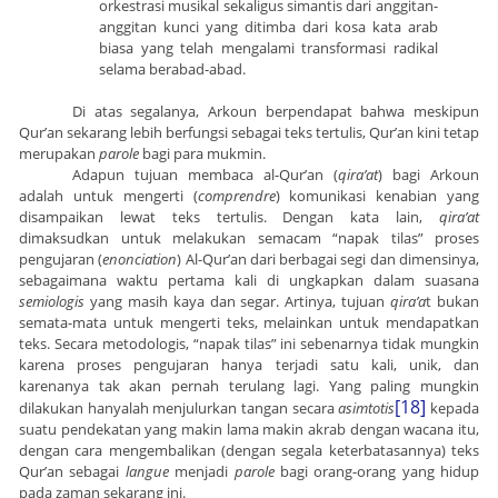
orkestrasi musikal sekaligus simantis dari anggitan-
anggitan kunci yang ditimba dari kosa kata arab
biasa yang telah mengalami transformasi radikal
selama berabad-abad.
Di atas segalanya, Arkoun berpendapat bahwa meskipun
Qur’an sekarang lebih berfungsi sebagai teks tertulis, Qur’an kini tetap
merupakan
parole
bagi para mukmin.
Adapun tujuan membaca al-Qur’an (
qira’at
) bagi Arkoun
adalah untuk mengerti (
comprendre
) komunikasi kenabian yang
disampaikan lewat teks tertulis. Dengan kata lain,
qira’at
dimaksudkan untuk melakukan semacam “napak tilas” proses
pengujaran (
enonciation
) Al-Qur’an dari berbagai segi dan dimensinya,
sebagaimana waktu pertama kali di ungkapkan dalam suasana
semiologis
yang masih kaya dan segar. Artinya, tujuan
qira’a
t bukan
semata-mata untuk mengerti teks, melainkan untuk mendapatkan
teks. Secara metodologis, “napak tilas” ini sebenarnya tidak mungkin
karena proses pengujaran hanya terjadi satu kali, unik, dan
karenanya tak akan pernah terulang lagi. Yang paling mungkin
[18]
dilakukan hanyalah menjulurkan tangan secara
asimtotis
kepada
suatu pendekatan yang makin lama makin akrab dengan wacana itu,
dengan cara mengembalikan (dengan segala keterbatasannya) teks
Qur’an sebagai
langue
menjadi
parole
bagi orang-orang yang hidup
pada zaman sekarang ini.