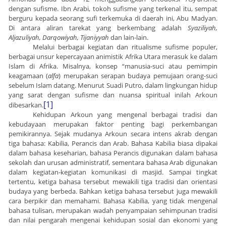
dengan sufisme. Ibn Arabi, tokoh sufisme yang terkenal itu, sempat
berguru kepada seorang sufi terkemuka di daerah ini, Abu Madyan.
Di antara aliran tarekat yang berkembang adalah
Syaziliyah,
Aljazuliyah, Darqowiyah, Tijaniyyah
dan lain-lain.
Melalui berbagai kegiatan dan ritualisme sufisme populer,
berbagai unsur kepercayaan animistik Afrika Utara merasuk ke dalam
Islam di Afrika. Misalnya, konsep “manusia-suci atau pemimpin
keagamaan (
alfa
) merupakan serapan budaya pemujaan orang-suci
sebelum Islam datang. Menurut Suadi Putro, dalam lingkungan hidup
yang sarat dengan sufisme dan nuansa spiritual inilah Arkoun
[1]
dibesarkan.
Kehidupan Arkoun yang mengenal berbagai tradisi dan
kebudayaan merupakan faktor penting bagi perkembangan
pemikirannya. Sejak mudanya Arkoun secara intens akrab dengan
tiga bahasa: Kabilia, Perancis dan Arab. Bahasa Kabilia biasa dipakai
dalam bahasa keseharian, bahasa Perancis digunakan dalam bahasa
sekolah dan urusan administratif, sementara bahasa Arab digunakan
dalam kegiatan-kegiatan komunikasi di masjid. Sampai tingkat
tertentu, ketiga bahasa tersebut mewakili tiga tradisi dan orientasi
budaya yang berbeda. Bahkan ketiga bahasa tersebut juga mewakili
cara berpikir dan memahami. Bahasa Kabilia, yang tidak mengenal
bahasa tulisan, merupakan wadah penyampaian sehimpunan tradisi
dan nilai pengarah mengenai kehidupan sosial dan ekonomi yang