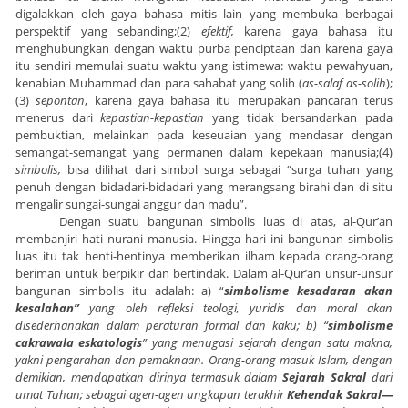
digalakkan oleh gaya bahasa mitis lain yang membuka berbagai
perspektif yang sebanding;(2)
efektif,
karena gaya bahasa itu
menghubungkan dengan waktu purba penciptaan dan karena gaya
itu sendiri memulai suatu waktu yang istimewa: waktu pewahyuan,
kenabian Muhammad dan para sahabat yang solih (
as-salaf as-solih
);
(3)
sepontan
, karena gaya bahasa itu merupakan pancaran terus
menerus dari
kepastian-kepastian
yang tidak bersandarkan pada
pembuktian, melainkan pada keseuaian yang mendasar dengan
semangat-semangat yang permanen dalam kepekaan manusia;(4)
simbolis,
bisa dilihat dari simbol surga sebagai “surga tuhan yang
penuh dengan bidadari-bidadari yang merangsang birahi dan di situ
mengalir sungai-sungai anggur dan madu”.
Dengan suatu bangunan simbolis luas di atas, al-Qur’an
membanjiri hati nurani manusia. Hingga hari ini bangunan simbolis
luas itu tak henti-hentinya memberikan ilham kepada orang-orang
beriman untuk berpikir dan bertindak. Dalam al-Qur’an unsur-unsur
bangunan simbolis itu adalah: a) “
simbolisme kesadaran akan
kesalahan”
yang oleh refleksi teologi, yuridis dan moral akan
disederhanakan dalam peraturan formal dan kaku; b) “
simbolisme
cakrawala eskatologis
” yang menugasi sejarah dengan satu makna,
yakni pengarahan dan pemaknaan. Orang-orang masuk Islam, dengan
demikian, mendapatkan dirinya termasuk dalam
Sejarah Sakral
dari
umat Tuhan; sebagai agen-agen ungkapan terakhir
Kehendak Sakral—