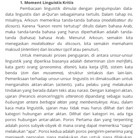
1. Moment Linguistis Kritis
Pembacaan linguistik dimulai dengan pengumpulan data-
data linguistis dari al-Qur’an sebagaimana tertulis. Dalam tahap ini,
misalnya, Arkoun memeriksa tanda-tanda bahasa (
modalisateur du
dicours
). Karena “kanon resmi tertutup” ditulis dalam bahasa Arab,
maka tanda-tanda bahasa yang harus diperhatikan adalah tanda-
tanda (bahasa) bahasa Arab. Menurut Arkoun, semakin kita
menegaskan
modalisateur du discours
, kita semakin memahami
maksud (
intention
) dari
locuteur
(
qo’il
atau penutur).
Untuk memasuki proses pengujaran, di antara unsur-unsur
linguistik yang diperiksa biasanya adalah determinan
(
ism ma’rifah
),
kata ganti orang (
pronomina, dlomir
), kata kerja (
fi’il
), sistem kata
benda (
ism
dan
musamma
), struktur sintaksis dan lain-lain.
Pemeriksaan terhadap unsur-unsur linguistis ini dimaksudkan untuk
menganalisis aktan-aktan (
actants
), yaitu pelaku yang melakukan
tindakan yang berada dalam teks atau narasi. Dengan kategori aktan,
ujaran (Perancis
enonce
/Inggris
utterance
) dipandang sebagai suatu
hubungan antara berbagai aktan yang membentuknya
. Atau, dalam
kaca mata linguistik, ujaran mau tidak mau harus dilihat dari dari
kategori hubungan antar aktan. Dilihat dari kategori ini, ada tiga
poros hubungan antar-aktan. Poros Pertama
dan yang terpenting
adalah poros subyek-obyek di mana orang dapat memeriksa “siapa”
melakukan “apa”. Poros kedua adalah poros pengirim-penerima yang
menjawab persoalan siapa melakukan dan untuk siapa dilakukan.