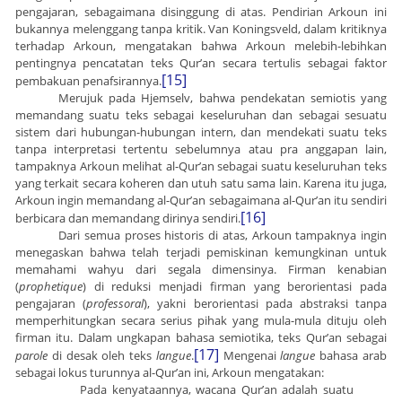
pengajaran, sebagaimana disinggung di atas. Pendirian Arkoun ini
bukannya melenggang tanpa kritik. Van Koningsveld, dalam kritiknya
terhadap Arkoun, mengatakan bahwa Arkoun melebih-lebihkan
pentingnya pencatatan teks Qur’an secara tertulis sebagai faktor
[15]
pembakuan penafsirannya.
Merujuk pada Hjemselv, bahwa pendekatan semiotis yang
memandang suatu teks sebagai keseluruhan dan sebagai sesuatu
sistem dari hubungan-hubungan intern, dan mendekati suatu teks
tanpa interpretasi tertentu sebelumnya atau pra anggapan lain,
tampaknya Arkoun melihat al-Qur’an sebagai suatu keseluruhan teks
yang terkait secara koheren dan utuh satu sama lain. Karena itu juga,
Arkoun ingin memandang al-Qur’an sebagaimana al-Qur’an itu sendiri
[16]
berbicara dan memandang dirinya sendiri.
Dari semua proses historis di atas, Arkoun tampaknya ingin
menegaskan bahwa telah terjadi pemiskinan kemungkinan untuk
memahami wahyu dari segala dimensinya. Firman kenabian
(
prophetique
) di reduksi menjadi firman yang berorientasi pada
pengajaran (
professoral
), yakni berorientasi pada abstraksi tanpa
memperhitungkan secara serius pihak yang mula-mula dituju oleh
firman itu. Dalam ungkapan bahasa semiotika, teks Qur’an sebagai
[17]
parole
di desak oleh teks
langue
.
Mengenai
langue
bahasa arab
sebagai lokus turunnya al-Qur’an ini, Arkoun mengatakan:
Pada kenyataannya, wacana Qur’an adalah suatu