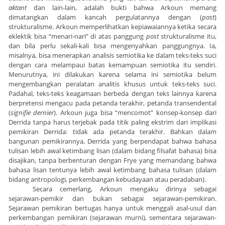
aktant
dan lain-lain, adalah bukti bahwa Arkoun memang
dimatangkan dalam kancah pergulatannya dengan (
post
)
strukturalisme. Arkoun memperlihatkan kepiawaiannya ketika secara
eklektik bisa “menari-nari” di atas panggung
post
strukturalisme itu,
dan bila perlu sekali-kali bisa mengenyahkan panggungnya. Ia,
misalnya, bisa menerapkan analisis semiotika ke dalam teks-teks suci
dengan cara melampaui batas kemampuan semiotika itu sendiri.
Menurutnya, ini dilakukan karena selama ini semiotika belum
mengembangkan peralatan analitis khusus untuk teks-teks suci.
Padahal, teks-teks keagamaan berbeda dengan teks lainnya karena
berpretensi mengacu pada petanda terakhir, petanda transendental
(
signifie dernier
). Arkoun juga bisa “mencomot” konsep-konsep dari
Derrida tanpa harus terjebak pada titik paling ekstrim dari implikasi
pemikiran Derrida: tidak ada petanda terakhir. Bahkan dalam
bangunan pemikirannya, Derrida yang berpendapat bahwa bahasa
tulisan lebih awal ketimbang lisan (dalam bidang filsafat bahasa) bisa
disajikan, tanpa berbenturan dengan Frye yang memandang bahwa
bahasa lisan tentunya lebih awal ketimbang bahasa tulisan (dalam
bidang antropologi, perkembangan kebudayaan atau peradaban).
Secara cemerlang, Arkoun mengaku dirinya sebagai
sejarawan-pemikir dan bukan sebagai sejarawan-pemikiran.
Sejarawan pemikiran bertugas hanya untuk menggali asal-usul dan
perkembangan pemikiran (sejarawan murni), sementara sejarawan-