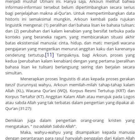
menjadi mushaf Utmani ini. Hanya saja, Arkoun melihat bahwa
informasi-informasi tersebut belum dipertimbangkan secara serius
bagi penjelajahan makna al-Qur’an. Untuk mempertimbangkan data
historis ini semaksimal mungkin, Arkoun kembali pada rujukan
linguistik mengenai: (1) peralihan dari bahasa lisan ke bahasa tulisan;
dan (2) perubahan dari kalam kenabian yang bersifat terbuka pada
konteks yang beraneka ragam, yang membicarakan situasi akhir
batas eksistensial manusia: cinta, hidup, dan mati; menjadi wacana
pengajaran yang mengerikan menurut anggitan kaku dan karenanya
[11]
cenderung tertutup.
Tampaknya, bagi Arkoun, proses yang
kedua (perubahan kalam kenabian) dengan yang pertama (peralihan
bahasa lisan ke tulisan) berlangsung seiring dan berjalan secara
simultan.
Menerapkan proses linguistis di atas kepada proses gerakan
tanzil
(turunnya) wahyu, Arkoun memilah-milah tahap-tahap kalam
Allah (KL), Wacana Qur’ani (WQ), Korpus Resmi Tertutup (KRT) dan
Korpus Tertafsir (KT). Anggitan Kalam Allah atau merujuk pada Logos
atau sabda Allah yang tak terbatas dalam pengertian yang dipakai al-
Qur’an (31:27):
Demikian juga dalam pengertian orang-orang kristen yang
mengatakan, “
Isa adalah Sabda Allah
”.
Maka, wahyu-wahyu yang disampaikan kepada manusia
dengan perantaraan para rasul hanyalah penggalan dari Kalam Allah