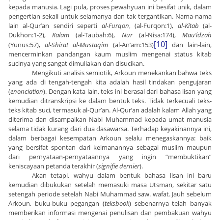
kepada manusia. Lagi pula, proses pewahyuan ini besifat unik, dalam
pengertian sekali untuk selamanya dan tak tergantikan. Nama-nama
lain al-Qur’an sendiri seperti
al-Furqon
, (al-Furqon:1),
al-Kitab
(al-
Dukhon:1-2),
Kalam
(al-Taubah:6),
Nur
(al-Nisa:174),
Mau’idzah
[10]
(Yunus:57),
al-Shirat al-Mustaqim
(al-An’am:153)
dan lain-lain,
mencerminkan pandangan kaum muslim mengenai status kitab
sucinya yang sangat dimuliakan dan disucikan.
Mengikuti analisis semiotik, Arkoun menekankan bahwa teks
yang ada di tengah-tengah kita adalah hasil tindakan pengujaran
(
enonciation
). Dengan kata lain, teks ini berasal dari bahasa lisan yang
kemudian ditranskripsi ke dalam bentuk teks. Tidak terkecuali teks-
teks kitab suci, termasuk al-Qur’an. Al-Qur’an adalah kalam Allah yang
diterima dan disampaikan Nabi Muhammad kepada umat manusia
selama tidak kurang dari dua dasawarsa. Terhadap keyakinannya ini,
dalam berbagai kesempatan Arkoun selalu menegaskannya: baik
yang bersifat spontan dari keimanannya sebagai muslim maupun
dari pernyataan-pernyataannya yang ingin “membuktikan”
keniscayaan petanda terakhir (
signifie dernier
).
Akan tetapi, wahyu dalam bentuk bahasa lisan ini baru
kemudian dibukukan setelah memasuki masa Utsman, sekitar satu
setengah periode setelah Nabi Muhammad saw. wafat. Jauh sebelum
Arkoun, buku-buku pegangan (
teksbook
) sebenarnya telah banyak
memberikan informasi mengenai penulisan dan pembakuan wahyu