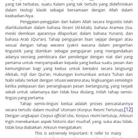
yang tak terbatas, suatu Kalam yang tak tertulis yang didefinisikan
dalam teologi klasik sebagai bersamaan dengan Allah dalam
keabadian-Nya.
Penggalan-penggalan dari kalam Allah secara linguistis telah
diartikulasikan dalam bahasa Ibrani (Al-kitab), bahasa Aramea (Isa,
meski demikian ajarannya dilaporkan dalam bahasa Yunani), dan
bahasa Arab (Qur’an). Tahap pengujaran lisan sejajar dengan atau
sesuai dengan tahap
wacana
(yakni wacana dalam pengertian
linguistik yang diartikan sebagai pengujaran yang mengandaikan
adanya seorang pembicara dan pendengar dengan niat dari yang
pertama untuk menyampaikan kepada yang kedua suatu pesan dan
kemungkinan bagi yang kedua untuk bereaksi secara langsung)
Alkitab, Injil dan Qur’an. Hubungan komunikasi antara Tuhan dan
Nabi selalu terkait dengan situasi
wacana
atau lingkuangan
semiologis
ketika pelepasan dan penangkapan pesan berlangsung, yang terjadi
sekali untuk selamanya dan tidak bisa diulang. Inilah tahap semio-
linguis yang pertama.
Tahap semio-linguis kedua adalah proses pencatatannya
[12]
secara tertulis dalam mushaf Utsmani (Korpus Resmi Tertutup).
Dengan ungkapan
Corpus officiel clos,
Korpus resmi tertutup, Arkoun
ingin menekankan aspek historis dari mushaf, yang, suka atau tidak,
tidak bisa diabaikan. Arkoun mengatakan:
This is extremely important: it refer to many