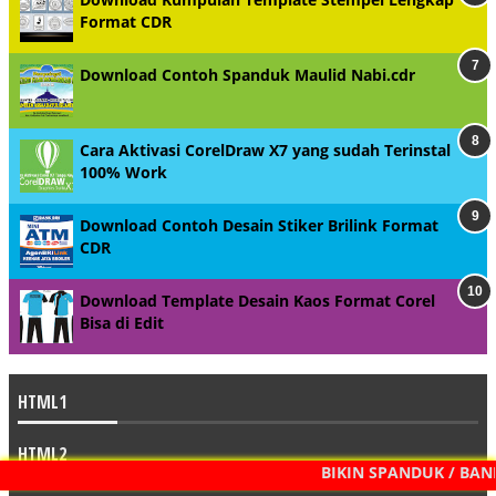
Format CDR
Download Contoh Spanduk Maulid Nabi.cdr
Cara Aktivasi CorelDraw X7 yang sudah Terinstal
100% Work
Download Contoh Desain Stiker Brilink Format
CDR
Download Template Desain Kaos Format Corel
Bisa di Edit
HTML1
HTML2
BIKIN SPANDUK / BANNER