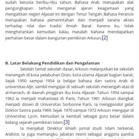
sudah berusia beribu-ribu tahun. Bahasa Arab merupakan alat
pengungkapan tertulis mengenai ajaran keagamaan yang
mengaitkan negeri Aljazair ini dengan Timur Tengah. Bahasa Perancis
merupakan bahasa pemerintahan dan menjadi sarana akses
terhadap nilai dan tradisi ilmiah Barat. Karena itu, tidak
mengherankan kemudian kalau masalah bahasa mendapatkan
[2]
perhatian besar dalam bangunan pemikiran Arkoun.
B. Latar Belakang Pendidikan dan Pengalaman
Setelah tamat sekolah dasar, Arkoun melanjutkan ke sekolah
menengah di kota pelabuhan Oran, kota utama Aljazair bagian barat.
Sejak 1950 sampai 1954 ia belajar bahasa dan sastra Arab di
universitas Aljir, sambil mengajar di sebuah sekolah menengah atas di
al-Harrach, di daerah pinggiran ibu kota Aljazair. Tahun 1954 sampai
1962 ia menjadi mahasiswa di Paris. Tahun 1961 Arkoun diangkat
menjadi dosen di Universitas Sorbonne Paris. Ia menggondol gelar
Doktor Sastra pada 1969. Sejak 1970 sampai 1972 Arkoun mengajar di
Universitas Lyon. Kemudian ia kembali sebagai guru besar dalam
[3]
bidang sejarah pemikiran Islam.
Ia menjabat Direktur ilmiah jurnal studi Islam terkenal,
Arabica
. Ia juga memangku jabatan resmi sebagai anggota panitia