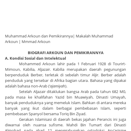
Muhammad Arkoun dan Pemikirannya| Makalah Muhammad
Arkoun | Mmmad Arkoun
BIOGRAFI ARKOUN DAN PEMIKIRANNYA
A. Kondisi Sosial dan Intelektual
Mohammed Arkoun lahir pada 1 Februari 1928 di Tourirt-
Mimoun, Kabilia, Aljazair. Kabilia merupakan daerah pegunungan
berpenduduk Berber, terletak di sebelah timur Aljir. Berber adalah
penduduk yang tersebar di Afrika bagian utara. Bahasa yang dipakai
adalah bahasa non-Arab (‘
ajamiyah
).
Setelah Aljazair ditaklukan bangsa Arab pada tahun 682 M0,
pada masa ke khalifahan Yazid bin Muawiyah, Dinasti Umayah,
banyak penduduknya yang memeluk Islam. Bahkan di antara mereka
banyak yang ikut dalam berbagai pembebasan Islam, seperti
pembebasan Spanyol bersama Toriq Bin Ziyad.
Gerakan Islamisasi di daerah bekas jajahan Perancis ini juga
diwarnai oleh nuansa sufisme. Mahdi Bin Tumart dari Dinasti
Almohad pada abad 12 menggabungkan ortodoksi Asy’arisme