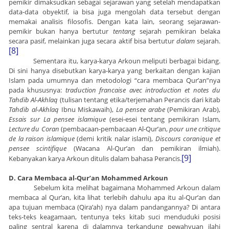
pemikir dimaksudkan sebagai sejarawan yang setelah mendapatkan
data-data obyektif, ia bisa juga mengolah data tersebut dengan
memakai analisis filosofis. Dengan kata lain, seorang sejarawan-
pemikir bukan hanya bertutur
tentang
sejarah pemikiran belaka
secara pasif, melainkan juga secara aktif bisa bertutur
dalam
sejarah.
[8]
Sementara itu, karya-karya Arkoun meliputi berbagai bidang.
Di sini hanya disebutkan karya-karya yang berkaitan dengan kajian
Islam pada umumnya dan metodologi “cara membaca Qur’an”nya
pada khususnya:
traduction francaise avec introduction et notes du
Tahdib Al-Akhlaq
(tulisan tentang etika/terjemahan Perancis dari kitab
Tahdib al-Akhlaq
Ibnu Miskawaih),
La pensee arabe
(Pemikiran Arab),
Essais sur La pensee islamique
(esei-esei tentang pemikiran Islam,
Lecture du Coran
(pembacaan-pembacaan Al-Qur’an,
pour une critique
de la raison islamique
(demi kritik nalar islami),
Discours coranique et
pensee scintifique
(Wacana Al-Qur’an dan pemikiran ilmiah).
[9]
Kebanyakan karya Arkoun ditulis dalam bahasa Perancis.
D. Cara Membaca al-Qur’an Mohammed Arkoun
Sebelum kita melihat bagaimana Mohammed Arkoun dalam
membaca al Qur’an, kita lihat terlebih dahulu apa itu al-Qur’an dan
apa tujuan membaca (Qira’ah) nya dalam pandangannya? Di antara
teks-teks keagamaan, tentunya teks kitab suci menduduki posisi
paling sentral karena di dalamnya terkandung pewahyuan ilahi