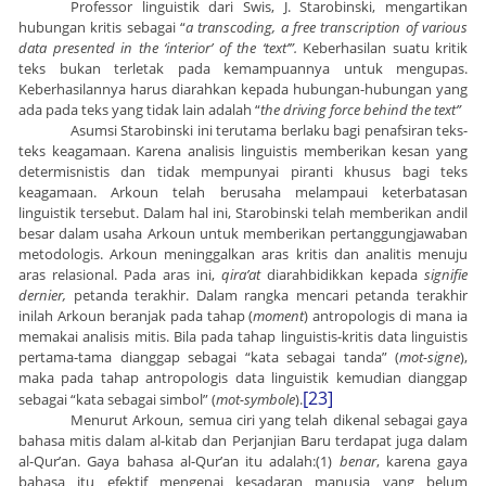
Professor linguistik dari Swis, J. Starobinski, mengartikan
hubungan kritis sebagai “
a transcoding, a free transcription of various
data presented in the ‘interior’ of the ‘text’”.
Keberhasilan suatu kritik
teks bukan terletak pada kemampuannya untuk mengupas.
Keberhasilannya harus diarahkan kepada hubungan-hubungan yang
ada pada teks yang tidak lain adalah “
the driving force behind the text”
Asumsi Starobinski ini terutama berlaku bagi penafsiran teks-
teks keagamaan. Karena analisis linguistis memberikan kesan yang
determisnistis dan tidak mempunyai piranti khusus bagi teks
keagamaan. Arkoun telah berusaha melampaui keterbatasan
linguistik tersebut. Dalam hal ini, Starobinski telah memberikan andil
besar dalam usaha Arkoun untuk memberikan pertanggungjawaban
metodologis. Arkoun meninggalkan aras kritis dan analitis menuju
aras relasional. Pada aras ini,
qira’at
diarahbidikkan kepada
signifie
dernier,
petanda terakhir. Dalam rangka mencari petanda terakhir
inilah Arkoun beranjak pada tahap (
moment
) antropologis di mana ia
memakai analisis mitis. Bila pada tahap linguistis-kritis data linguistis
pertama-tama dianggap sebagai “kata sebagai tanda” (
mot-signe
),
maka pada tahap antropologis data linguistik kemudian dianggap
[23]
sebagai “kata sebagai simbol” (
mot-symbole
).
Menurut Arkoun, semua ciri yang telah dikenal sebagai gaya
bahasa mitis dalam al-kitab dan Perjanjian Baru terdapat juga dalam
al-Qur’an. Gaya bahasa al-Qur’an itu adalah:(1)
benar
, karena gaya
bahasa itu efektif mengenai kesadaran manusia yang belum