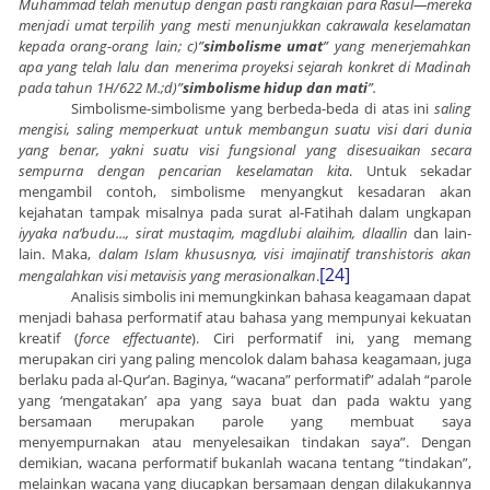
Muhammad telah menutup dengan pasti rangkaian para Rasul—mereka
menjadi umat terpilih yang mesti menunjukkan cakrawala keselamatan
kepada orang-orang lain; c)”
simbolisme umat
” yang menerjemahkan
apa yang telah lalu dan menerima proyeksi sejarah konkret di Madinah
pada tahun 1H/622 M.;d)”
simbolisme hidup dan mati
”.
Simbolisme-simbolisme yang berbeda-beda di atas ini
saling
mengisi, saling memperkuat untuk membangun suatu visi dari dunia
yang benar, yakni suatu visi fungsional yang disesuaikan secara
sempurna dengan pencarian keselamatan kita
. Untuk sekadar
mengambil contoh, simbolisme menyangkut kesadaran akan
kejahatan tampak misalnya pada surat al-Fatihah dalam ungkapan
iyyaka na’budu..., sirat mustaqim, magdlubi alaihim, dlaallin
dan lain-
lain.
Maka,
dalam Islam khususnya, visi imajinatif transhistoris akan
[24]
mengalahkan visi metavisis yang merasionalkan
.
Analisis simbolis ini memungkinkan bahasa keagamaan dapat
menjadi bahasa performatif atau bahasa yang mempunyai kekuatan
kreatif (
force effectuante
). Ciri performatif ini, yang memang
merupakan ciri yang paling mencolok dalam bahasa keagamaan, juga
berlaku pada al-Qur’an. Baginya, “wacana” performatif” adalah “parole
yang ‘mengatakan’ apa yang saya buat dan pada waktu yang
bersamaan merupakan parole yang membuat saya
menyempurnakan atau menyelesaikan tindakan saya”. Dengan
demikian, wacana performatif bukanlah wacana tentang “tindakan”,
melainkan wacana yang diucapkan bersamaan dengan dilakukannya