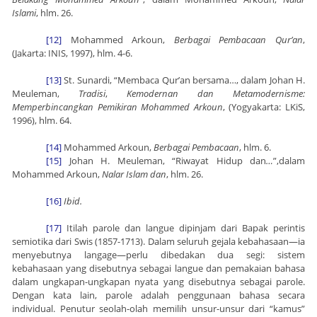
Islami
, hlm. 26.
[12]
Mohammed Arkoun,
Berbagai Pembacaan Qur’an
,
(Jakarta: INIS, 1997), hlm. 4-6.
[13]
St. Sunardi, “Membaca Qur’an bersama…, dalam Johan H.
Meuleman,
Tradisi
,
Kemodernan dan Metamodernisme:
Memperbincangkan Pemikiran Mohammed Arkoun
, (Yogyakarta: LKiS,
1996), hlm. 64.
[14]
Mohammed Arkoun,
Berbagai Pembacaan
, hlm. 6.
[15]
Johan H. Meuleman, “Riwayat Hidup dan
…
”,dalam
Mohammed Arkoun,
Nalar Islam dan
, hlm. 26.
[16]
Ibid.
[17]
Itilah parole dan langue dipinjam dari Bapak perintis
semiotika dari Swis (1857-1713). Dalam seluruh gejala kebahasaan—ia
menyebutnya langage—perlu dibedakan dua segi: sistem
kebahasaan yang disebutnya sebagai langue dan pemakaian bahasa
dalam ungkapan-ungkapan nyata yang disebutnya sebagai parole.
Dengan kata lain, parole adalah penggunaan bahasa secara
individual. Penutur seolah-olah memilih unsur-unsur dari “kamus”