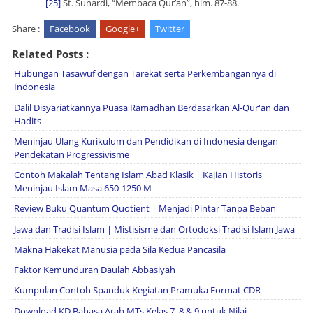
[25]
St. Sunardi, “Membaca Qur’an”, hlm. 87-88.
Share :
Facebook
Google+
Twitter
Related Posts :
Hubungan Tasawuf dengan Tarekat serta Perkembangannya di
Indonesia
Dalil Disyariatkannya Puasa Ramadhan Berdasarkan Al-Qur'an dan
Hadits
Meninjau Ulang Kurikulum dan Pendidikan di Indonesia dengan
Pendekatan Progressivisme
Contoh Makalah Tentang Islam Abad Klasik | Kajian Historis
Meninjau Islam Masa 650-1250 M
Review Buku Quantum Quotient | Menjadi Pintar Tanpa Beban
Jawa dan Tradisi Islam | Mistisisme dan Ortodoksi Tradisi Islam Jawa
Makna Hakekat Manusia pada Sila Kedua Pancasila
Faktor Kemunduran Daulah Abbasiyah
Kumpulan Contoh Spanduk Kegiatan Pramuka Format CDR
Download KD Bahasa Arab MTs Kelas 7, 8 & 9 untuk Nilai