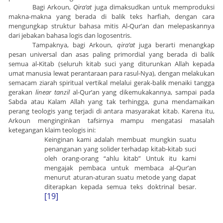
Bagi Arkoun,
Qira’at
juga dimaksudkan untuk memproduksi
makna-makna yang berada di balik teks harfiah, dengan cara
mengungkap struktur bahasa mitis Al-Qur’an dan melepaskannya
dari jebakan bahasa logis dan logosentris.
Tampaknya, bagi Arkoun,
qira’at
juga berarti menangkap
pesan universal dan asas paling primordial yang berada di balik
semua al-Kitab (seluruh kitab suci yang diturunkan Allah kepada
umat manusia lewat perantaraan para rasul-Nya), dengan melakukan
semacam ziarah spiritual vertikal melalui gerak-balik menaiki tangga
gerakan
linear tanzil
al-Qur’an yang dikemukakannya, sampai pada
Sabda atau Kalam Allah yang tak terhingga, guna mendamaikan
perang teologis yang terjadi di antara masyarakat kitab. Karena itu,
Arkoun menginginkan tafsirnya mampu mengatasi masalah
ketegangan klaim teologis ini:
Keinginan kami adalah membuat mungkin suatu
penanganan yang solider terhadap kitab-kitab suci
oleh orang-orang “ahlu kitab” Untuk itu kami
mengajak pembaca untuk membaca al-Qur’an
menurut aturan-aturan suatu metode yang dapat
diterapkan kepada semua teks doktrinal besar.
[19]