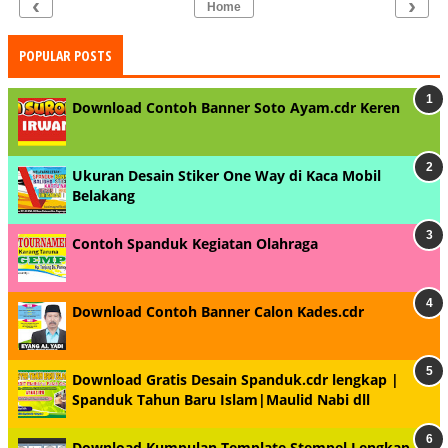
‹
›
Home
POPULAR POSTS
Download Contoh Banner Soto Ayam.cdr Keren
Ukuran Desain Stiker One Way di Kaca Mobil
Belakang
Contoh Spanduk Kegiatan Olahraga
Download Contoh Banner Calon Kades.cdr
Download Gratis Desain Spanduk.cdr lengkap |
Spanduk Tahun Baru Islam|Maulid Nabi dll
Download Kumpulan Template Stempel Lengkap