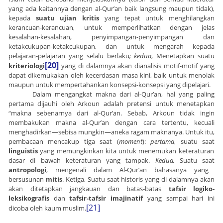
yang ada kaitannya dengan al-Qur’an baik langsung maupun tidak),
kepada
suatu ujian kritis
yang tepat untuk menghilangkan
kerancuan-kerancuan, untuk memperlihatkan dengan jelas
kesalahan-kesalahan, penyimpangan-penyimpangan dan
ketakcukupan-ketakcukupan, dan untuk mengarah kepada
pelajaran-pelajaran yang selalu berlaku
; kedua
, Menetapkan suatu
[20]
kriteriologi
yang di dalamnya akan dianalisis motif-motif yang
dapat dikemukakan oleh kecerdasan masa kini, baik untuk menolak
maupun untuk mempertahankan konsepsi-konsepsi yang dipelajari.
Dalam mengangkat makna dari al-Qur’an, hal yang paling
pertama dijauhi oleh Arkoun adalah pretensi untuk menetapkan
“makna sebenarnya dari al-Qur’an. Sebab, Arkoun tidak ingin
membakukan makna al-Qur’an dengan cara tertentu, kecuali
menghadirkan—sebisa mungkin—aneka ragam maknanya. Untuk itu,
pembacaan mencakup tiga saat (
moment
):
pertama
, suatu saat
linguistis
yang memungkinkan kita untuk menemukan keteraturan
dasar di bawah keteraturan yang tampak.
Kedua,
Suatu saat
antropologi
, mengenali dalam Al-Qur’an bahasanya yang
bersusunan
mitis
. Ketiga, Suatu saat historis yang di dalamnya akan
akan ditetapkan jangkauan dan batas-batas
tafsir logiko-
leksikografis
dan
tafsir-tafsir imajinatif
yang sampai hari ini
[21]
dicoba oleh kaum muslim.