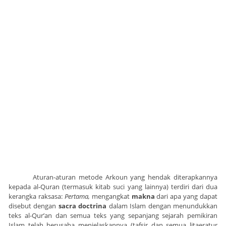
Aturan-aturan metode Arkoun yang hendak diterapkannya
kepada al-Quran (termasuk kitab suci yang lainnya) terdiri dari dua
kerangka raksasa:
Pertama,
mengangkat
makna
dari apa yang dapat
disebut dengan
sacra doctrina
dalam Islam dengan menundukkan
teks al-Qur’an dan semua teks yang sepanjang sejarah pemikiran
Islam telah berusaha menjelaskannya (tafsir dan semua litaeratur