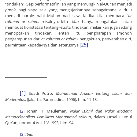
“tindakan”. Segi performatif inilah yang memungkin al-Qur’an
menjadi
parole
bagi siapa saja yang mengujarkannya sebagaimana ia dulu
menjadi parole nabi Muhammad saw. Ketika kita membaca “
ar
rahman ar rahim
, misalnya, kita tidak hanya mengatakan-- atau
membuat konstatasi tentang--suatu tindakan, melainkan juga sedang
menciptakan tindakan, entah itu pengharapan (mohon
pengampunan dari
ar rahman ar rahim
), pengakuan, penyerahan diri,
[25]
permintaan kepada-Nya dan seterusnya.
[1]
Suadi Putro,
Mohammad Arkoun tentang Islam dan
Modernitas,
(Jakarta: Paramadina, 1996), hlm. 11-13.
[2]
Johan H. Meuleman,
Nalar Islami dan Nalar Modern:
Memperkenalkan Pemikiran Mohammed Arkoun
, dalam Jurnal Ulumul
Qur’an, nomor 4 Vol. 1 V 1993, hlm. 94.
[3]
Ibid.