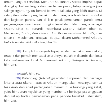
umum (langue) tersebut. Menurut St. sunardi, secara implisit dapat
ditangkap bahwa langue dan parole beroposisi, tetapi sekaligus juga
salingttergantung. Itu berarti bahwa tidak ada yang lebih utama. Di
satu pihak sistem yang berlaku dalam langue adalah hasil produksi
dari kegiatan parole, dan di lain pihak pemahaman parole serta
pengungkapannya hanya mungkin lewat dan dalam langue sebagai
sistem. Lihat St. Sunardi,
“
Membaca Qur’an..” dalam Johan H.
Meuleman,
Tradisi
,
Kemodernan dan Metamodernisme,
hlm. 65., dan
Johan H. Meuleman, “Riwayat Hidup…” dalam Mohammed Arkoun,
Nalar Islam dan Nalar Modern
, hlm. 14.
[18]
Asimptotis (asymtotique) adalah semakin mendekati,
tetapi tidak pernah mencapai seluruhnya. Istilah in di ambil dari kosa
kata matematika. Lihat Mohammad Arkoun, B
erbagai Pembacaan
,
hlm. 244.
[19]
Ibid.,
hlm. 50.
[20]
Kriteriologi (
kriteriologi
) adalah himpunan dari berbagai
kriteria atau ukuran (
critere
); Arkoun mengatakan misalnya, semua
teks Arab dari abad pertengahan mematuhi kriteriologi yang ketat,
yaitu himpunan keyakinan yang membentuk berbagai pra anggapan
dari setiap tindak pemahaman pada periode tersebut. Lihat
Ibid.,
hlm. 248.