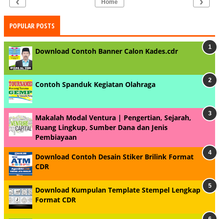
‹
›
Home
POPULAR POSTS
Download Contoh Banner Calon Kades.cdr
Contoh Spanduk Kegiatan Olahraga
Makalah Modal Ventura | Pengertian, Sejarah,
Ruang Lingkup, Sumber Dana dan Jenis
Pembiayaan
Download Contoh Desain Stiker Brilink Format
CDR
Download Kumpulan Template Stempel Lengkap
Format CDR