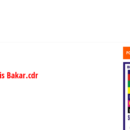
P
s Bakar.cdr