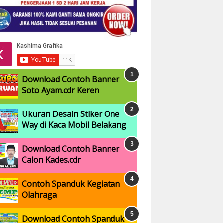
Download Contoh Banner
Soto Ayam.cdr Keren
Ukuran Desain Stiker One
Way di Kaca Mobil Belakang
Download Contoh Banner
Calon Kades.cdr
Contoh Spanduk Kegiatan
Olahraga
Download Contoh Spanduk