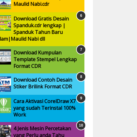
Maulid Nabi.cdr
Download Gratis Desain
Spanduk.cdr lengkap |
Spanduk Tahun Baru
slam|Maulid Nabi dll
Download Kumpulan
Template Stempel Lengkap
Format CDR
Download Contoh Desain
Stiker Brilink Format CDR
Cara Aktivasi CorelDraw X7
yang sudah Terinstal 100%
Work
4 Jenis Mesin Percetakan
yang Perlu anda Tahu