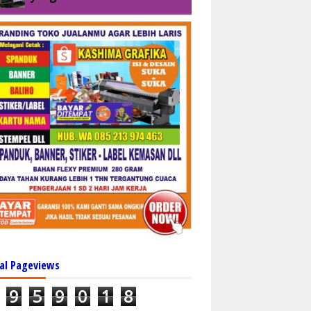
al Pageviews
9
5
9
0
1
8