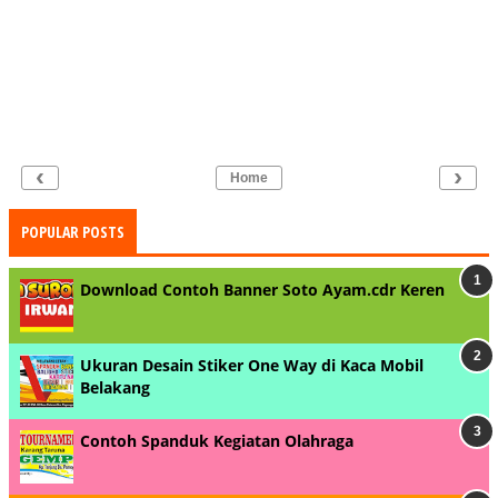
‹
›
Home
POPULAR POSTS
Download Contoh Banner Soto Ayam.cdr Keren
Ukuran Desain Stiker One Way di Kaca Mobil
Belakang
Contoh Spanduk Kegiatan Olahraga