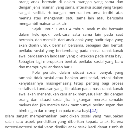
orang anak bermain di dalam ruangan yang sama dan
dengan jenis mainan yang sama, interaksi sosial yang terjadi
sangat sedikit. Hubungan mereka terutama terdiri atas
meniru atau mengamati satu sama lain atau berusaha
mengambil mainan anak lain.
Sejak umur 3 atau 4 tahun, anak mulai bermain
dalam kelompok, berbicara satu sama lain pada saat
bermain, dan memilih dari anak-anak yang hadir siapa yang
akan dipilih untuk bermain bersama. Sebagian dari bentuk
perilaku sosial yang berkembang pada masa kanak-kanak
awal berdasarkan landasan yang diletakkan pada masa bayi.
Sebagian lagi merupakan bentuk perilaku sosial yang baru
dan mempunyai landasan baru.
Pola perilaku dalam situasi sosial banyak yang
tampak tidak sosial atau bahkan anti sosial, tetapi dalam
kenyataannya masing-masing tetap penting bagi proses
sosialisasi. Landasan yang diletakkan pada masa kanak-kanak
awal akan menentukan cara anak menyesuaikan diri dengan
orang dan situasi sosial jika lingkungan mereka semakin
meluas dan jika mereka tidak mempunyai perlindungan dan
bimbingan dari orang tua pada masa bayi.
[42]
Islam sangat memperhatikan pendidikan sosial yang merupakan
salah satu aspek pendidikan yang diberikan kepada anak. Karena
potensi-potensi sosial yang dimiliki anak sejak kecil dapat tumbuh