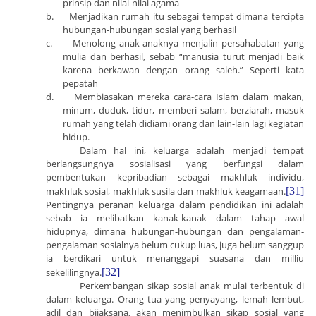
prinsip dan nilai-nilai agama
b.
Menjadikan rumah itu sebagai tempat dimana tercipta
hubungan-hubungan sosial yang berhasil
c.
Menolong anak-anaknya menjalin persahabatan yang
mulia dan berhasil, sebab “manusia turut menjadi baik
karena berkawan dengan orang saleh.” Seperti kata
pepatah
d.
Membiasakan mereka cara-cara Islam dalam makan,
minum, duduk, tidur, memberi salam, berziarah, masuk
rumah yang telah didiami orang dan lain-lain lagi kegiatan
hidup.
Dalam hal ini, keluarga adalah menjadi tempat
berlangsungnya sosialisasi yang berfungsi dalam
pembentukan kepribadian sebagai makhluk individu,
makhluk sosial, makhluk susila dan makhluk keagamaan.
[31]
Pentingnya peranan keluarga dalam pendidikan ini adalah
sebab ia melibatkan kanak-kanak dalam tahap awal
hidupnya, dimana hubungan-hubungan dan pengalaman-
pengalaman sosialnya belum cukup luas, juga belum sanggup
ia berdikari untuk menanggapi suasana dan milliu
sekelilingnya.
[32]
Perkembangan sikap sosial anak mulai terbentuk di
dalam keluarga. Orang tua yang penyayang, lemah lembut,
adil dan bijaksana, akan menimbulkan sikap sosial yang