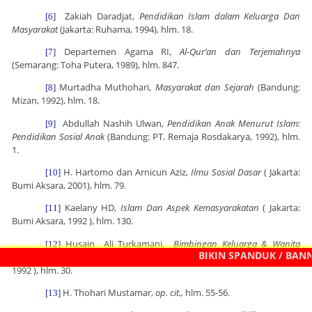
Zakiah Daradjat,
Pendidikan Islam dalam Keluarga Dan
[6]
Masyarakat
(Jakarta: Ruhama, 1994), hlm. 18.
Departemen Agama RI,
Al-Qur’an dan Terjemahnya
[7]
(Semarang: Toha Putera, 1989), hlm. 847.
Murtadha Muthohari,
Masyarakat dan Sejarah
(Bandung:
[8]
Mizan, 1992), hlm. 18.
Abdullah Nashih Ulwan,
Pendidikan Anak Menurut Islam:
[9]
Pendidikan Sosial Anak
(Bandung: PT. Remaja Rosdakarya, 1992), hlm.
1.
H. Hartomo dan Arnicun Aziz,
Ilmu Sosial Dasar
(
Jakarta
:
[10]
Bumi Aksara, 2001), hlm. 79.
Kaelany HD,
Islam Dan Aspek Kemasyarakatan
( Jakarta:
[11]
Bumi Aksara, 1992 ), hlm. 130.
Husain Ali Turkamani,
Bimbingan Keluarga & Wanita
[12]
BIKIN SPANDUK / BANNER
Islam, Mengungkap Rahasia Isu Emansipasi
(Jakarta: Pustaka Hidayah,
1992 ), hlm. 30.
H. Thohari Mustamar,
op. cit.,
hlm. 55-56.
[13]