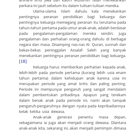
ahli-ahli ilmu jiwa dari kaum Muslimin telah menekankan
perkara ini jauh sebelum itu dalam tulisan-tulisan mereka.
Ulama-ulama Islam dahulu kala menekankan
pentingnya peranan pendidikan bagi keluarga dan
pentingnya keluarga memegang peranan itu terutama pada
tahun-tahun pertama pada umur anak-anak, adalah berdasar
pada pengalaman-pengalaman mereka sendiri, juga
pengalaman dan perhatian orang-orang dahulu di berbagai
negara dan masa. Disamping nas-nas Al- Quran, sunnah dan
bekas-bekas peninggalan Assalaf- Saleh yang banyak
menekankan pentingnya peranan pendidikan bagi keluarga.
[18]
Keluarga harus memberikan perhatian kepada anak,
lebih-lebih pada periode pertama (kurang lebih usia enam
tahun pertama) dalam kehidupan anak karena usia ini
merupakan periode yang amat kritis dan paling penting.
Periode ini mempunyai pengaruh yang sangat mendalam
dalam pembentukan pribadinya. Apapun yang terekam
dalam benak anak pada periode ini, nanti akan tampak
pengaruh-pengaruhnya dengan nyata pada kepribadiannya
kelak ketika usia dewasa.
Anak-anak generasi penentu masa depan,
sebagaimana ia juga akan menjadi orang dewasa. Diantara
anak-anak kita, sekarang ini, akan menjadi pemimpin dimasa