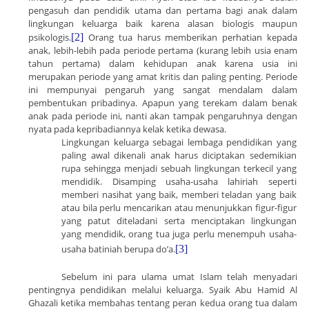
pengasuh dan pendidik utama dan pertama bagi anak dalam
lingkungan keluarga baik karena alasan biologis maupun
psikologis.
[2]
Orang tua harus memberikan perhatian kepada
anak, lebih-lebih pada periode pertama (kurang lebih usia enam
tahun pertama) dalam kehidupan anak karena usia ini
merupakan periode yang amat kritis dan paling penting. Periode
ini mempunyai pengaruh yang sangat mendalam dalam
pembentukan pribadinya. Apapun yang terekam dalam benak
anak pada periode ini, nanti akan tampak pengaruhnya dengan
nyata pada kepribadiannya kelak ketika dewasa.
Lingkungan keluarga sebagai lembaga pendidikan yang
paling awal dikenali anak harus diciptakan sedemikian
rupa sehingga menjadi sebuah lingkungan terkecil yang
mendidik. Disamping usaha-usaha lahiriah seperti
memberi nasihat yang baik, memberi teladan yang baik
atau bila perlu mencarikan atau menunjukkan figur-figur
yang patut diteladani serta menciptakan lingkungan
yang mendidik, orang tua juga perlu menempuh usaha-
usaha batiniah berupa do’a.
[3]
Sebelum ini para ulama umat Islam telah menyadari
pentingnya pendidikan melalui keluarga. Syaik Abu Hamid Al
Ghazali ketika membahas tentang peran kedua orang tua dalam