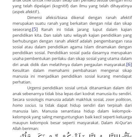
anak didik untuk merubah sikap dan perilaku sesuai dengan ilmu
yang telah dipelajari (kognitif) dan ilmu yang telah dihayatinya
(aspek afektif ).
Dimensi afeksi/biasa dikenal dengan ranah afektif
merupakan suatu ranah yang berkaitan dengan nilai dan sikap
seseorang.
[5]
Ranah ini tidak jarang luput dalam kajian
pendidikan kita. Dan salah satu wilayah kajian pendidikan yang
berhubungan dengan ranah afektif adalah pengembangan rasa
sosial atau dalam pendidikan agama Islam dinamakan dengan
pendidikan sosial. Pendidikan sosial pada dasarnya merupakan
usaha pembentukan perilaku dan sikap sosial yang utama dalam
diri anak didik dan melatihnya dalam pergaulan masyarakat.
[6]
Kesulitan dalam memahami pembahasan mengenai sikap
manusia ini menjadikan pendidikan sosial kurang mendapat
perhatian.
Urgensi pendidikan sosial untuk ditanamkan dalam diri
anak sebenarnya tidak bisa lepas dari kodrat manusia itu sendiri.
Secara sosiologis manusia adalah makhluk sosial,
zoon politicon,
homo socius.
Ia tidak dapat hidup sendiri dan terpisah dari
manusia lain. Manusia senantiasa hidup dalam kelompok-
kelompok yang saling menguntungkan baik kecil seperti keluarga
maupun kelompok besar seperti masyarakat. Dalam Al-Qur’an
Allah beriman: