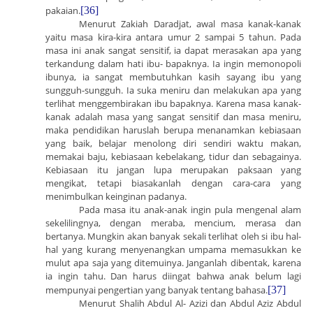
pakaian.
[36]
Menurut Zakiah Daradjat, awal masa kanak-kanak
yaitu masa kira-kira antara umur 2 sampai 5 tahun. Pada
masa ini anak sangat sensitif, ia dapat merasakan apa yang
terkandung dalam hati ibu- bapaknya. Ia ingin memonopoli
ibunya, ia sangat membutuhkan kasih sayang ibu yang
sungguh-sungguh. Ia suka meniru dan melakukan apa yang
terlihat menggembirakan ibu bapaknya. Karena masa kanak-
kanak adalah masa yang sangat sensitif dan masa meniru,
maka pendidikan haruslah berupa menanamkan kebiasaan
yang baik, belajar menolong diri sendiri waktu makan,
memakai baju, kebiasaan kebelakang, tidur dan sebagainya.
Kebiasaan itu jangan lupa merupakan paksaan yang
mengikat, tetapi biasakanlah dengan cara-cara yang
menimbulkan keinginan padanya.
Pada masa itu anak-anak ingin pula mengenal alam
sekelilingnya, dengan meraba, mencium, merasa dan
bertanya. Mungkin akan banyak sekali terlihat oleh si ibu hal-
hal yang kurang menyenangkan umpama memasukkan ke
mulut apa saja yang ditemuinya. Janganlah dibentak, karena
ia ingin tahu. Dan harus diingat bahwa anak belum lagi
mempunyai pengertian yang banyak tentang bahasa.
[37]
Menurut Shalih Abdul Al- Azizi dan Abdul Aziz Abdul