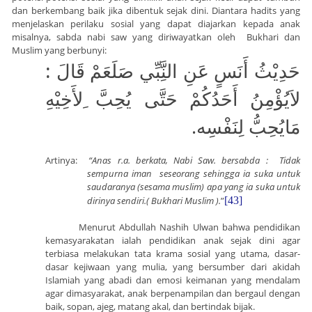
dan berkembang baik jika dibentuk sejak dini. Diantara hadits yang
menjelaskan perilaku sosial yang dapat diajarkan kepada anak
misalnya, sabda nabi saw yang diriwayatkan oleh Bukhari dan
Muslim yang berbunyi:
حَدِيْثُ أَنَسٍ عَنِ النَِّبِّي صَلَعَمْ قَالَ :
لاَيُؤْمِنُ أَحَدُكُمْ حَتَّى يُحِبَّ ِلأَخِيْهِ
.
مَايُحِبُّ لِنَفْسِه
Artinya:
“Anas r.a. berkata, Nabi Saw. bersabda : Tidak
sempurna iman seseorang sehingga ia suka untuk
saudaranya (sesama muslim) apa yang ia suka untuk
dirinya sendiri.( Bukhari Muslim ).
”
[43]
Menurut Abdullah Nashih Ulwan bahwa pendidikan
kemasyarakatan ialah pendidikan anak sejak dini agar
terbiasa melakukan tata krama sosial yang utama, dasar-
dasar kejiwaan yang mulia, yang bersumber dari akidah
Islamiah yang abadi dan emosi keimanan yang mendalam
agar dimasyarakat, anak berpenampilan dan bergaul dengan
baik, sopan, ajeg, matang akal, dan bertindak bijak.