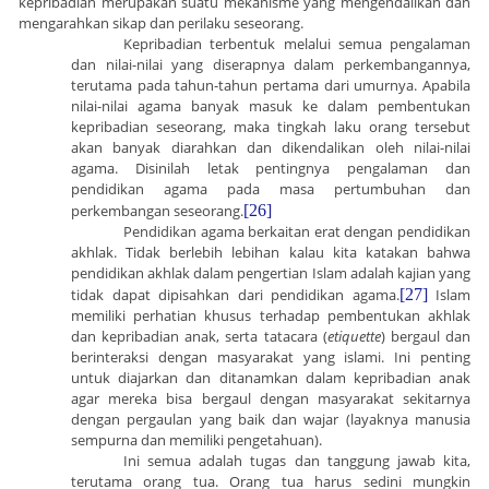
kepribadian merupakan suatu mekanisme yang mengendalikan dan
mengarahkan sikap dan perilaku seseorang.
Kepribadian terbentuk melalui semua pengalaman
dan nilai-nilai yang diserapnya dalam perkembangannya,
terutama pada tahun-tahun pertama dari umurnya. Apabila
nilai-nilai agama banyak masuk ke dalam pembentukan
kepribadian seseorang, maka tingkah laku orang tersebut
akan banyak diarahkan dan dikendalikan oleh nilai-nilai
agama. Disinilah letak pentingnya pengalaman dan
pendidikan agama pada masa pertumbuhan dan
perkembangan seseorang.
[26]
Pendidikan agama berkaitan erat dengan pendidikan
akhlak. Tidak berlebih lebihan kalau kita katakan bahwa
pendidikan akhlak dalam pengertian Islam adalah kajian yang
tidak dapat dipisahkan dari pendidikan agama.
[27]
Islam
memiliki perhatian khusus terhadap pembentukan akhlak
dan kepribadian anak, serta tatacara (
etiquette
) bergaul dan
berinteraksi dengan masyarakat yang islami. Ini penting
untuk diajarkan dan ditanamkan dalam kepribadian anak
agar mereka bisa bergaul dengan masyarakat sekitarnya
dengan pergaulan yang baik dan wajar (layaknya manusia
sempurna dan memiliki pengetahuan).
Ini semua adalah tugas dan tanggung jawab kita,
terutama orang tua. Orang tua harus sedini mungkin