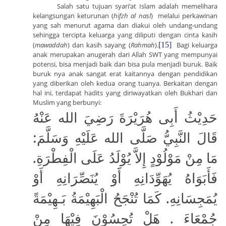
Salah satu tujuan syari’at Islam adalah memelihara
kelangsungan keturunan
(
hifzh al nasl
) melalui perkawinan
yang sah menurut agama dan diakui oleh undang-undang
sehingga tercipta keluarga yang diliputi dengan cinta kasih
(
mawaddah
) dan kasih sayang (
Rahmah
).
[15]
Bagi keluarga
anak merupakan anugerah dari Allah SWT yang mempunyai
potensi, bisa menjadi baik dan bisa pula menjadi buruk. Baik
buruk nya anak sangat erat kaitannya dengan pendidikan
yang diberikan oleh kedua orang tuanya. Berkaitan dengan
hal ini, terdapat hadits yang diriwayatkan oleh Bukhari dan
Muslim yang berbunyi:
حَدِيْثُ أَبِى هُرَيْرَةَ رَضِيَ الله عَنْهُ
قَالَ النَّبِيُّ صَلَّى الله عَلَيْهِ وَسَلَّمَ:
مَا مِنْ مَوْلُوْدٍ إِلاَّ يُوْلَدُ عَلَى الْفِطْرَةِ.
فَأَبَوَاهُ يُهَوِّدَانِهِ أََوْ يُنَصِّرَانِهِ أَوْ
يُمَجِسَانِهِ. كَمَا تُنْجَحُ الْبَهِيْمَةُ بَـهِيْمَةً
جُمْعَاءَ . هَلْ تُحِسُوْنَ فِيْهَا مِنْ