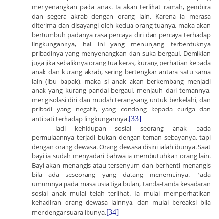
menyenangkan pada anak. Ia akan terlihat ramah, gembira
dan segera akrab dengan orang lain. Karena ia merasa
diterima dan disayangi oleh kedua orang tuanya, maka akan
bertumbuh padanya rasa percaya diri dan percaya terhadap
lingkungannya, hal ini yang menunjang terbentuknya
pribadinya yang menyenangkan dan suka bergaul. Demikian
juga jika sebaliknya orang tua keras, kurang perhatian kepada
anak dan kurang akrab, sering bertengkar antara satu sama
lain (ibu bapak), maka si anak akan berkembang menjadi
anak yang kurang pandai bergaul, menjauh dari temannya,
mengisolasi diri dan mudah terangsang untuk berkelahi, dan
pribadi yang negatif, yang condong kepada curiga dan
antipati terhadap lingkungannya.
[33]
Jadi kehidupan sosial seorang anak pada
permulaannya terjadi bukan dengan teman sebayanya, tapi
dengan orang dewasa. Orang dewasa disini ialah ibunya. Saat
bayi ia sudah menyadari bahwa ia membutuhkan orang lain.
Bayi akan menangis atau tersenyum dan berhenti menangis
bila ada seseorang yang datang menemuinya. Pada
umumnya pada masa usia tiga bulan, tanda-tanda kesadaran
sosial anak mulai telah terlihat. Ia mulai memperhatikan
kehadiran orang dewasa lainnya, dan mulai bereaksi bila
mendengar suara ibunya.
[34]