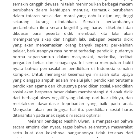
semakin canggih dewasa ini telah menimbulkan berbagai macam
perubahan dalam kehidupan manusia, termasuk perubahan
dalam tataran sosial dan moral yang dahulu dijunjung tinggi
sekarang kurang diindahkan. Semakin bertambahnya
pertambahan ilmu secara kognitif yang harus diketahui dan
dikuasai para peserta didik membuat kita lalai akan
meningkatnya sikap dan tingkah laku sebagian peserta didik
yang akan mencemaskan orang banyak seperti, perkelahian
pelajar, berkurangnya rasa hormat terhadap pendidik, pudarnya
norma sopan-santun dalam masyarakat, narkotika, terlibat
pergaulan bebas dan sebagainya. Ini semua merupakan bukti
nyata bahwa permasalahan pendidikan di
Indonesia
semakin
komplek. Untuk menangkal kesemuanya ini salah satu upaya
yang dianggap ampuh adalah melalui jalur pendidikan terutama
pendidikan agama dan khususnya pendidikan sosial. Pendidikan
sosial akan berperan besar dalam membentengi diri anak didik
dari berbagai akses negatif yang datang dari luar dirinya, dan
meletakkan dasar-dasar kepribadian yang baik pada anak.
Menyadari akan pentingnya hal itu, pendidikan sosial harus
ditanamkan pada anak sejak dini secara optimal.
Melansir pendapat
Nashih Ulwan
,
ia
mengatakan bahwa
secara empiris dan nyata, tegas bahwa selamatnya masyarakat
serta kuat dan kokohnya bangunannya tidak terlepas dari