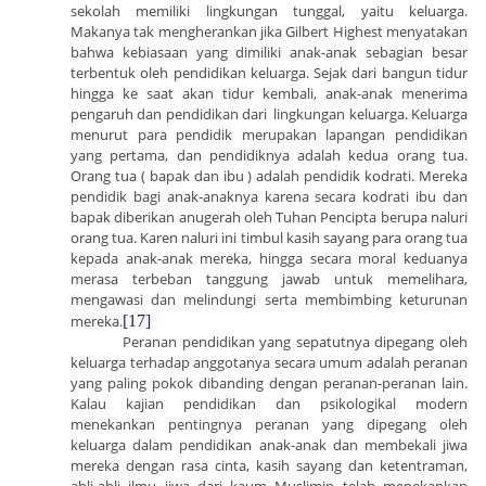
sekolah memiliki lingkungan tunggal, yaitu keluarga.
Makanya tak mengherankan jika Gilbert Highest menyatakan
bahwa kebiasaan yang dimiliki anak-anak sebagian besar
terbentuk oleh pendidikan keluarga. Sejak dari bangun tidur
hingga ke saat akan tidur kembali, anak-anak menerima
pengaruh dan pendidikan dari lingkungan keluarga. Keluarga
menurut para pendidik merupakan lapangan pendidikan
yang pertama, dan pendidiknya adalah kedua orang tua.
Orang tua ( bapak dan ibu ) adalah pendidik kodrati. Mereka
pendidik bagi anak-anaknya karena secara kodrati ibu dan
bapak diberikan anugerah oleh Tuhan Pencipta berupa naluri
orang tua. Karen naluri ini timbul kasih sayang para orang tua
kepada anak-anak mereka, hingga secara moral keduanya
merasa terbeban tanggung jawab untuk memelihara,
mengawasi dan melindungi serta membimbing keturunan
mereka.
[17]
Peranan pendidikan yang sepatutnya dipegang oleh
keluarga terhadap anggotanya secara umum adalah peranan
yang paling pokok dibanding dengan peranan-peranan lain.
Kalau kajian pendidikan dan psikologikal modern
menekankan pentingnya peranan yang dipegang oleh
keluarga dalam pendidikan anak-anak dan membekali jiwa
mereka dengan rasa cinta, kasih sayang dan ketentraman,