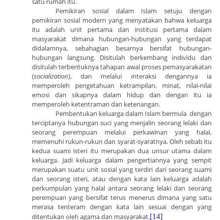
satu rumah itu.
Pemikiran sosial dalam Islam setuju dengan
pemikiran sosial modern yang menyatakan bahwa keluarga
itu adalah unit pertama dan institusi pertama dalam
masyarakat dimana hubungan-hubungan yang terdapat
didalamnya, sebahagian besarnya bersifat hubungan-
hubungan langsung. Disitulah berkembang individu dan
disitulah terbentuknya tahapan awal proses pemasyarakatan
(
socialization
), dan melalui interaksi dengannya ia
memperoleh pengetahuan ketrampilan, minat, nilai-nilai
emosi dan sikapnya dalam hidup dan dengan itu ia
memperoleh ketentraman dan ketenangan.
Pembentukan keluarga dalam Islam bermula dengan
terciptanya hubungan suci yang menjalin seorang lelaki dan
seorang perempuan melalui perkawinan yang halal,
memenuhi rukun-rukun dan syarat-syaratnya. Oleh sebab itu
kedua suami isteri itu merupakan dua unsur utama dalam
keluarga. Jadi keluarga dalam pengertiannya yang sempit
merupakan suatu unit sosial yang terdiri dari seorang suami
dan seorang isteri, atau dengan kata lain keluarga adalah
perkumpulan yang halal antara seorang lelaki dan seorang
perempuan yang bersifat terus menerus dimana yang satu
merasa tenteram dengan kata lain sesuai dengan yang
ditentukan oleh agama dan masyarakat.
[14]