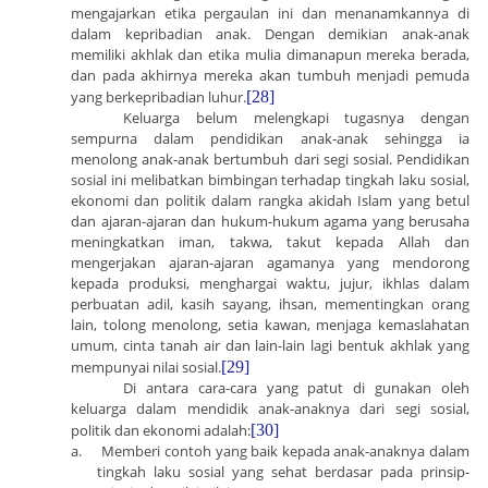
mengajarkan etika pergaulan ini dan menanamkannya di
dalam kepribadian anak. Dengan demikian anak-anak
memiliki akhlak dan etika mulia dimanapun mereka berada,
dan pada akhirnya mereka akan tumbuh menjadi pemuda
yang berkepribadian luhur.
[28]
Keluarga belum melengkapi tugasnya dengan
sempurna dalam pendidikan anak-anak sehingga ia
menolong anak-anak bertumbuh dari segi sosial. Pendidikan
sosial ini melibatkan bimbingan terhadap tingkah laku sosial,
ekonomi dan politik dalam rangka akidah Islam yang betul
dan ajaran-ajaran dan hukum-hukum agama yang berusaha
meningkatkan iman, takwa, takut kepada Allah dan
mengerjakan ajaran-ajaran agamanya yang mendorong
kepada produksi, menghargai waktu, jujur, ikhlas dalam
perbuatan adil, kasih sayang, ihsan, mementingkan orang
lain, tolong menolong, setia kawan, menjaga kemaslahatan
umum, cinta tanah air dan lain-lain lagi bentuk akhlak yang
mempunyai nilai sosial.
[29]
Di
antara cara-cara yang patut di gunakan oleh
keluarga dalam mendidik anak-anaknya dari segi sosial,
politik dan ekonomi adalah:
[30]
a.
Memberi contoh yang baik kepada anak-anaknya dalam
tingkah laku sosial yang sehat berdasar pada prinsip-