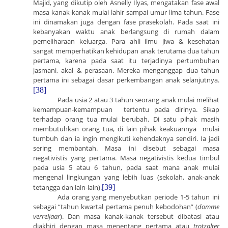
Majid, yang dikutip oleh Asnelly Ilyas, mengatakan fase awal
masa kanak-kanak mulai lahir sampai umur lima tahun. Fase
ini dinamakan juga dengan fase prasekolah. Pada saat ini
kebanyakan waktu anak berlangsung di rumah dalam
pemeliharaan keluarga.
Para
ahli ilmu jiwa & kesehatan
sangat memperhatikan kehidupan anak terutama dua tahun
pertama, karena pada saat itu terjadinya pertumbuhan
jasmani, akal & perasaan. Mereka menganggap dua tahun
pertama ini sebagai dasar perkembangan anak selanjutnya.
[38]
Pada usia 2 atau 3 tahun seorang anak mulai melihat
kemampuan-kemampuan tertentu pada dirinya. Sikap
terhadap orang tua mulai berubah. Di satu pihak masih
membutuhkan orang tua, di lain pihak keakuannya mulai
tumbuh dan ia ingin mengikuti kehendaknya sendiri. Ia jadi
sering membantah. Masa ini disebut sebagai masa
negativistis yang pertama. Masa negativistis kedua timbul
pada usia 5 atau 6 tahun, pada saat mana anak mulai
mengenal lingkungan yang lebih luas (sekolah, anak-anak
tetangga dan lain-lain).
[39]
Ada
orang yang menyebutkan periode 1-5 tahun ini
sebagai “tahun kwartal pertama penuh kebodohan” (
domme
verreljaar
). Dan masa kanak-kanak tersebut dibatasi atau
diakhiri dengan masa menentang pertama atau
trotzalter