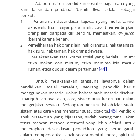
Adapun materi pendidikan sosial sebagaimana yang
kami lansir dari pendapat Nashih Ulwan adalah sebagai
berikut:
1.
Penanaman dasar-dasar kejiwaan yang mulia: takwa,
ukhuwah, kasih sayang, (rahmah),
itsar
(mementingkan
orang lain daripada diri sendiri), memaafkan,
al- jurah
(berani karena benar).
2.
Pemeliharaan hak orang lain: hak orangtua, hak tetangga,
hak guru, hak teman, hak orang dewasa.
3.
Melaksanakan tata krama sosial yang berlaku umum:
etika makan dan minum, etika meminta izin masuk
rumah, etika duduk dalam pertemuan
[44]
Untuk melaksanakan tanggung jawabnya dalam
pendidikan sosial tersebut, seorang pendidik harus
menggunakan metode. Dalam bahasa arab metode disebut,
“thariqoh” artinya jalan, cara, sistem atau ketertiban dalam
mengerjakan sesuatu. Sedangkan menurut istilah ialah suatu
sistem atau cara yang mengatur suatu cita-cita.
[45]
Pendidik
anak prasekolah yang bijaksana, sudah barang tentu akan
terus mencari metode alternatif yang lebih efektif untuk
menerapkan dasar-dasar pendidikan yang berpengaruh
dalam mempersiapkan anak secara mental, moral, spiritual,