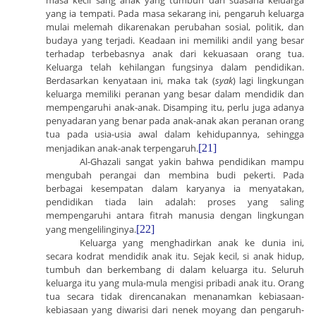
masa kecil sang anak yang tumbuh dari suasana keluarga
yang ia tempati. Pada masa sekarang ini, pengaruh keluarga
mulai melemah dikarenakan perubahan sosial, politik, dan
budaya yang terjadi. Keadaan ini memiliki andil yang besar
terhadap terbebasnya anak dari kekuasaan orang tua.
Keluarga telah kehilangan fungsinya dalam pendidikan.
Berdasarkan kenyataan ini, maka tak (
syak
) lagi lingkungan
keluarga memiliki peranan yang besar dalam mendidik dan
mempengaruhi anak-anak. Disamping itu, perlu juga adanya
penyadaran yang benar pada anak-anak akan peranan orang
tua pada usia-usia awal dalam kehidupannya, sehingga
menjadikan anak-anak terpengaruh.
[21]
Al-Ghazali sangat yakin bahwa pendidikan mampu
mengubah perangai dan membina budi pekerti. Pada
berbagai kesempatan dalam karyanya ia menyatakan,
pendidikan tiada lain adalah: proses yang saling
mempengaruhi antara fitrah manusia dengan lingkungan
yang mengelilinginya.
[22]
Keluarga yang menghadirkan anak ke dunia ini,
secara kodrat mendidik anak itu. Sejak kecil, si anak hidup,
tumbuh dan berkembang di dalam keluarga itu. Seluruh
keluarga itu yang mula-mula mengisi pribadi anak itu. Orang
tua secara tidak direncanakan menanamkan kebiasaan-
kebiasaan yang diwarisi dari nenek moyang dan pengaruh-