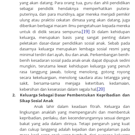
yang akan datang.
Para
orang tua, guru dan ahli pendidikan
sebagai pendidik hendaknya memperhatikan putera-
puterinya, dan para muridnya, agar mereka menjadi pemikir
ulung atau praktisi cekatan dimasa yang akan datang, juga
diberikan berbagai macam ilmu pengetahuan kepada mereka
untuk di didik secara sempurna.
[19]
Di dalam kehidupan
keluarga, merupakan basis yang sangat penting dalam
peletakan dasar-dasar pendidikan sosial anak. Sebab pada
dasarnya keluarga merupakan lembaga sosial resmi yang
minimal terdiri dari ayah, ibu dan anak. Perkembangan benih-
benih kesadaran sosial pada anak-anak dapat dipupuk sedini
mungkin, terutama lewat kehidupan keluarga yang penuh
rasa tanggung jawab, tolong menolong, gotong royong
secara
kekeluargaan, menolong saudara atau tetangga yang
sakit, bersama-sama menjaga ketertiban, kedamaian,
kebersihan dan keserasian dalam segala hal.
[20]
2.
Keluarga Sebagai Dasar Pembentukan Kepribadian dan
Sikap Sosial Anak
Anak lahir dalam keadaan fitrah. Keluarga dan
lingkungan anaklah yang mempengaruhi dan membentuk
kepribadian, perilaku, dan kecenderungannya sesuai dengan
bakat yang ada dalam dirinya. Tetapi pengaruh yang kuat
dan cukup langgeng adalah kejadian dan pengalaman pada