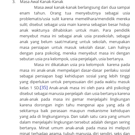
3.
Masa Awal Kanak-Kanak
Masa awal kanak-kanak berlangsung dari dua sampai
enam tahun. Orang tua menyebutnya sebagai usia
problematis/usia sulit karena memelihara/mendidik mereka
sulit; disebut sebagai usia main karena sebagian besar hidup
anak waktunya dihabiskan untuk main.
Para
pendidik
menyebut masa ini sebagai anak usia prasekolah, sebagai
anak yang belum saat/matang untuk sekolah, merupakan
masa persiapan untuk masuk sekolah dasar. Lain halnya
dengan para psikolog, mereka menyebut masa ini dengan
sebutan usia pra kelompok, usia penjelajah, usia bertanya.
Masa ini dikatakan usia pra kelompok karena pada
masa ini anak-anak mempelajari dasar-dasar perilaku sosial
sebagai persiapan bagi kehidupan sosial yang lebih tinggi
yang diperlukan untuk penyesuaian diri pada waktu masuk
kelas 1 SD.
[35]
Anak-anak masa ini oleh para ahli psikologi
disebut sebagai manusia penjelajah dan usia bertanya karena
anak-anak pada masa ini gemar menjelajahi lingkungan
karena dorongan ingin tahu mengenai apa yang ada di
sekitarnya baik perasaan maupun mekanisme kehidupan
yang ada di lingkungannya. Dan salah satu cara yang umum
dalam menjelajahi lingkungan tersebut adalah dengan sering
bertanya. Minat umum anak-anak pada masa ini meliputi
minat terhadap agama, tubuh manusia, diri sendiri, seks dan