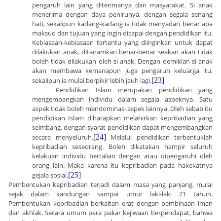
pengaruh lain yang diterimanya dari masyarakat. Si anak
menerima dengan daya penirunya, dengan segala senang
hati, sekalipun kadang-kadang ia tidak menyadari benar apa
maksud dan tujuan yang ingin dicapai dengan pendidikan itu.
Kebiasaan-kebiasaan tertentu yang diinginkan untuk dapat
dilakukan anak, ditanamkan benar-benar seakan akan tidak
boleh tidak dilakukan oleh si anak. Dengan demikian si anak
akan membawa kemanapun juga pengaruh keluarga itu,
sekalipun ia mulai berpikir lebih jauh lagi.
[23]
Pendidikan Islam merupakan pendidikan yang
mengembangkan individu dalam segala aspeknya. Satu
aspek tidak boleh mendominasi aspek lainnya. Oleh sebab itu
pendidikan Islam diharapkan melahirkan kepribadian yang
seimbang, dengan syarat pendidikan dapat mengembangkan
secara menyeluruh.
[24]
Melalui pendidikan terbentuklah
kepribadian seseorang. Boleh dikatakan hampir seluruh
kelakuan individu bertalian dengan atau dipengaruhi oleh
orang lain. Maka karena itu kepribadian pada hakekatnya
gejala sosial.
[25]
Pembentukan kepribadian terjadi dalam masa yang panjang, mulai
sejak dalam kandungan sampai umur laki-laki 21 tahun.
Pembentukan kepribadian berkaitan erat dengan pembinaan iman
dan akhlak. Secara umum para pakar kejiwaan berpendapat, bahwa