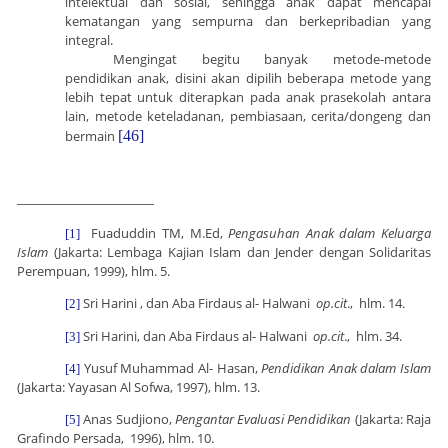
intelektual dan sosial, sehingga anak dapat mencapai
kematangan yang sempurna dan berkepribadian yang
integral.
Mengingat begitu banyak metode-metode
pendidikan anak, disini akan dipilih beberapa metode yang
lebih tepat untuk diterapkan pada anak prasekolah antara
lain, metode keteladanan, pembiasaan, cerita/dongeng dan
bermain
[46]
Fuaduddin TM, M.Ed,
Pengasuhan Anak dalam Keluarga
[1]
Islam
(Jakarta: Lembaga Kajian Islam dan Jender dengan Solidaritas
Perempuan, 1999), hlm. 5.
Sri Harini , dan Aba Firdaus al- Halwani
op.cit
., hlm. 14.
[2]
Sri Harini, dan Aba Firdaus al- Halwani
op.cit
., hlm. 34.
[3]
Yusuf Muhammad Al- Hasan,
Pendidikan Anak dalam Islam
[4]
(Jakarta: Yayasan Al Sofwa, 1997), hlm. 13.
Anas Sudjiono,
Pengantar Evaluasi Pendidikan
(Jakarta: Raja
[5]
Grafindo Persada, 1996), hlm. 10.