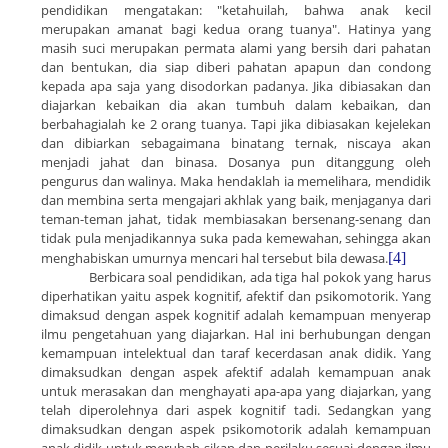
pendidikan mengatakan: "ketahuilah, bahwa anak kecil
merupakan amanat bagi kedua orang tuanya". Hatinya yang
masih suci merupakan permata alami yang bersih dari pahatan
dan bentukan, dia siap diberi pahatan apapun dan condong
kepada apa saja yang disodorkan padanya. Jika dibiasakan dan
diajarkan kebaikan dia akan tumbuh dalam kebaikan, dan
berbahagialah ke 2 orang tuanya. Tapi jika dibiasakan kejelekan
dan dibiarkan sebagaimana binatang ternak, niscaya akan
menjadi jahat dan binasa. Dosanya pun ditanggung oleh
pengurus dan walinya. Maka hendaklah ia memelihara, mendidik
dan membina serta mengajari akhlak yang baik, menjaganya dari
teman-teman jahat, tidak membiasakan bersenang-senang dan
tidak pula menjadikannya suka pada kemewahan, sehingga akan
menghabiskan umurnya mencari hal tersebut bila dewasa.
[4]
Berbicara soal pendidikan, ada tiga hal pokok yang harus
diperhatikan yaitu aspek kognitif, afektif dan psikomotorik. Yang
dimaksud dengan aspek kognitif adalah kemampuan menyerap
ilmu pengetahuan yang diajarkan. Hal ini berhubungan dengan
kemampuan intelektual dan taraf kecerdasan anak didik. Yang
dimaksudkan dengan aspek afektif adalah kemampuan anak
untuk merasakan dan menghayati apa-apa yang diajarkan, yang
telah diperolehnya dari aspek kognitif tadi. Sedangkan yang
dimaksudkan dengan aspek psikomotorik adalah kemampuan