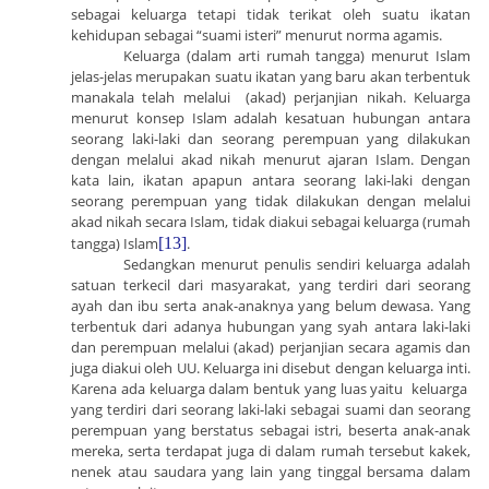
sebagai keluarga tetapi tidak terikat oleh suatu ikatan
kehidupan sebagai “suami isteri” menurut norma agamis.
Keluarga (dalam arti rumah tangga) menurut Islam
jelas-jelas merupakan suatu ikatan yang baru akan terbentuk
manakala telah melalui (akad) perjanjian nikah. Keluarga
menurut konsep Islam adalah kesatuan hubungan antara
seorang laki-laki dan seorang perempuan yang dilakukan
dengan melalui akad nikah menurut ajaran Islam. Dengan
kata lain, ikatan apapun antara seorang laki-laki dengan
seorang perempuan yang tidak dilakukan dengan melalui
akad nikah secara Islam, tidak diakui sebagai keluarga (rumah
tangga) Islam
[13]
.
Sedangkan menurut penulis sendiri keluarga adalah
satuan terkecil dari masyarakat, yang terdiri dari seorang
ayah dan ibu serta anak-anaknya yang belum dewasa. Yang
terbentuk dari adanya hubungan yang syah antara laki-laki
dan perempuan melalui (akad) perjanjian secara agamis dan
juga diakui oleh UU. Keluarga ini disebut dengan keluarga inti.
Karena ada keluarga dalam bentuk yang luas yaitu keluarga
yang terdiri dari seorang laki-laki sebagai suami dan seorang
perempuan yang berstatus sebagai istri, beserta anak-anak
mereka, serta terdapat juga di dalam rumah tersebut kakek,
nenek atau saudara yang lain yang tinggal bersama dalam