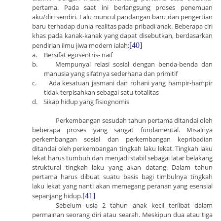
pertama. Pada saat ini berlangsung proses penemuan
aku/diri sendiri. Lalu muncul pandangan baru dan pengertian
baru terhadap dunia realitas pada pribadi anak. Beberapa ciri
khas pada kanak-kanak yang dapat disebutkan, berdasarkan
pendirian ilmu jiwa modern ialah:
[40]
a.
Bersifat egosentris- naïf
b.
Mempunyai relasi sosial dengan benda-benda dan
manusia yang sifatnya sederhana dan primitif
c.
Ada
kesatuan jasmani dan rohani yang hampir-hampir
tidak terpisahkan sebagai satu totalitas
d.
Sikap hidup yang fisiognomis
Perkembangan sesudah tahun pertama ditandai oleh
beberapa proses yang sangat fundamental. Misalnya
perkembangan sosial dan perkembangan kepribadian
ditandai oleh perkembangan tingkah laku lekat. Tingkah laku
lekat harus tumbuh dan menjadi stabil sebagai latar belakang
struktural tingkah laku yang akan datang. Dalam tahun
pertama harus dibuat suatu basis bagi timbulnya tingkah
laku lekat yang nanti akan memegang peranan yang esensial
sepanjang hidup.
[41]
Sebelum usia 2 tahun anak kecil terlibat dalam
permainan seorang diri atau searah. Meskipun dua atau tiga