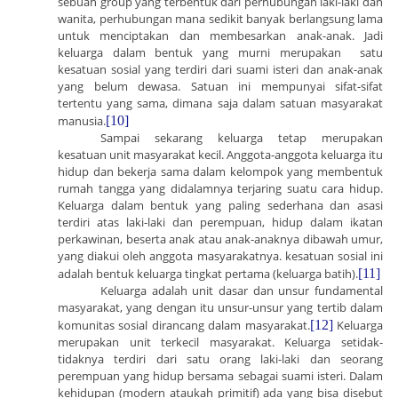
sebuah group yang terbentuk dari perhubungan laki-laki dan
wanita, perhubungan mana sedikit banyak berlangsung lama
untuk menciptakan dan membesarkan anak-anak. Jadi
keluarga dalam bentuk yang murni merupakan satu
kesatuan sosial yang terdiri dari suami isteri dan anak-anak
yang belum dewasa. Satuan ini mempunyai sifat-sifat
tertentu yang sama, dimana saja dalam satuan masyarakat
manusia.
[10]
Sampai sekarang keluarga tetap merupakan
kesatuan unit masyarakat kecil. Anggota-anggota keluarga itu
hidup dan bekerja sama dalam kelompok yang membentuk
rumah tangga yang didalamnya terjaring suatu cara hidup.
Keluarga dalam bentuk yang paling sederhana dan asasi
terdiri atas laki-laki dan perempuan, hidup dalam ikatan
perkawinan, beserta anak atau anak-anaknya dibawah umur,
yang diakui oleh anggota masyarakatnya. kesatuan sosial ini
adalah bentuk keluarga tingkat pertama (keluarga batih).
[11]
Keluarga adalah unit dasar dan unsur fundamental
masyarakat, yang dengan itu unsur-unsur yang tertib dalam
komunitas sosial dirancang dalam masyarakat.
[12]
Keluarga
merupakan unit terkecil masyarakat. Keluarga setidak-
tidaknya terdiri dari satu orang laki-laki dan seorang
perempuan yang hidup bersama sebagai suami isteri. Dalam
kehidupan (modern ataukah primitif) ada yang bisa disebut