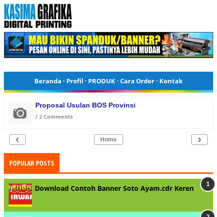
Beranda
·
Profil
·
PRODUK
·
Cara Order
·
Kontak
Proposal Usulan BOS Provinsi
/
2 Comments
‹
›
Home
POPULAR POSTS
Download Contoh Banner Soto Ayam.cdr Keren