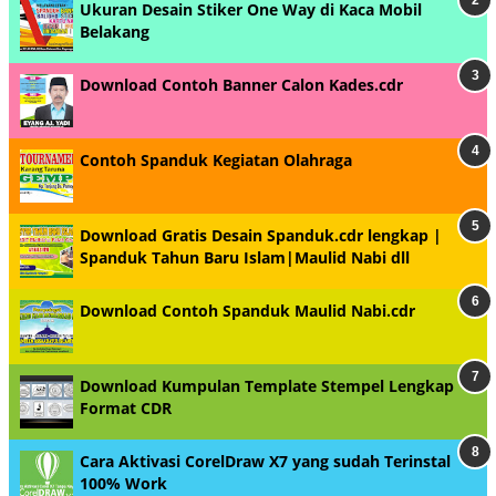
Ukuran Desain Stiker One Way di Kaca Mobil
Belakang
Download Contoh Banner Calon Kades.cdr
Contoh Spanduk Kegiatan Olahraga
Download Gratis Desain Spanduk.cdr lengkap |
Spanduk Tahun Baru Islam|Maulid Nabi dll
Download Contoh Spanduk Maulid Nabi.cdr
Download Kumpulan Template Stempel Lengkap
Format CDR
Cara Aktivasi CorelDraw X7 yang sudah Terinstal
100% Work