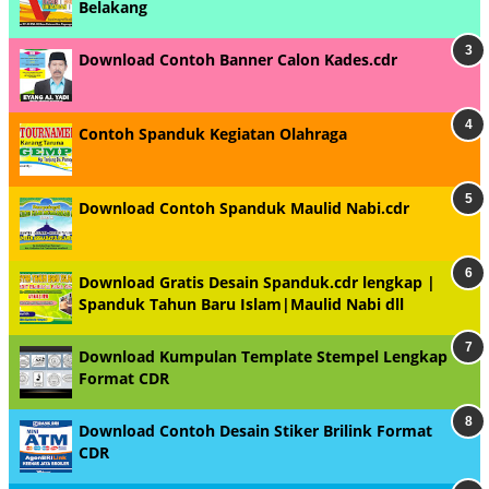
Belakang
Download Contoh Banner Calon Kades.cdr
Contoh Spanduk Kegiatan Olahraga
Download Contoh Spanduk Maulid Nabi.cdr
Download Gratis Desain Spanduk.cdr lengkap |
Spanduk Tahun Baru Islam|Maulid Nabi dll
Download Kumpulan Template Stempel Lengkap
Format CDR
Download Contoh Desain Stiker Brilink Format
CDR