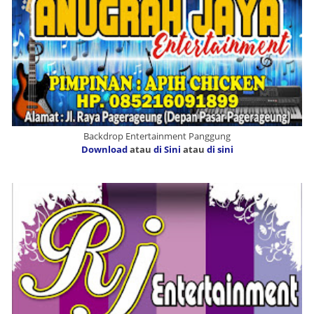
Backdrop Entertainment Panggung
Download
atau
di Sini
atau
di sini