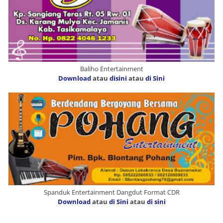
Baliho Entertainment
Download
atau
disini
atau
di Sini
Spanduk Entertainment Dangdut Format CDR
Download
atau
di Sini
atau
di sini