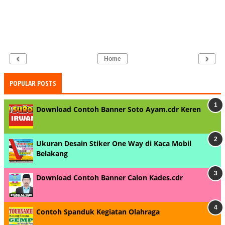
‹
›
Home
POPULAR POSTS
Download Contoh Banner Soto Ayam.cdr Keren
Ukuran Desain Stiker One Way di Kaca Mobil
Belakang
Download Contoh Banner Calon Kades.cdr
Contoh Spanduk Kegiatan Olahraga