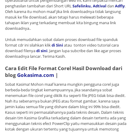
operasioanal untuk pengembangan web ini, kami terpaksa mencari
penghasilan tambahan dari Short URL
Safelinku,
Adtival
dan
Adfly
.
Oleh karena itu mohon maaf jika link downloadnya tidak langsung
masuk ke file download, akan tetapi harus melewati beberapa
tahapan iklan yang terkadang membuat kita bingung mana link
downloadnya..
Untuk memudahkan sobat dalam proses download file spanduk
format cdr ini silahkan klik
di Sini
atau tonton video tutorial cara
download filenya
di sini
. Jangan lupa subcribe dan like agar proses
downloadnya lancar. Terima Kasih.
Cara Edit File Format Corel Hasil Download dari
blog
Gokasima.com
|
Sobat Kasima! Mohon maaf karena mungkin pengguna corel juga
berbeda-beda tingkat kemampuannya, jika seandainya sobat
menemukan file corel yang diklik itu seperti file JPEG tidak bisa diedit.
Nah itu sebenarnya bukan JPEG atau format gambar, karena saya
jamin kalau semua file yang dishare dalam blog ini 99% bisa diedit.
Kasus seperti ini permasalahannya pada teknis desain, Dalam teknis
desain tim Kasima Grafika terkadang dalam desain tertentu ada yang
menggunakan teknis efect PowerClip yaitu memasukkan desain pada
kotak dengan ukuran tertentu yang tujuannya untuk memotong