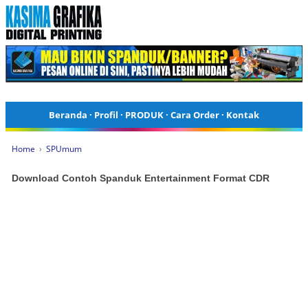
Beranda
·
Profil
·
PRODUK
·
Cara Order
·
Kontak
Home
›
SPUmum
Download Contoh Spanduk Entertainment Format CDR