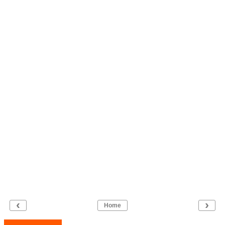
‹
›
Home