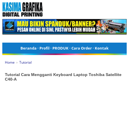
Beranda
·
Profil
·
PRODUK
·
Cara Order
·
Kontak
Home
›
Tutorial
Tutorial Cara Mengganti Keyboard Laptop Toshiba Satellite
C40-A