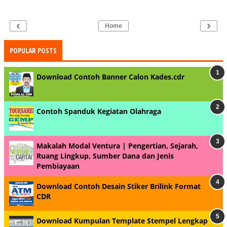
‹
›
Home
POPULAR POSTS
Download Contoh Banner Calon Kades.cdr
Contoh Spanduk Kegiatan Olahraga
Makalah Modal Ventura | Pengertian, Sejarah,
Ruang Lingkup, Sumber Dana dan Jenis
Pembiayaan
Download Contoh Desain Stiker Brilink Format
CDR
Download Kumpulan Template Stempel Lengkap