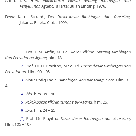
Arifin, Drs. H.M.
Pokok-pokok Pikiran tentang Bimbingan dan
Penyuluhan Agama,
Jakarta
: Bulan Bintang, 1976.
Dewa Ketut Sukardi, Drs.
Dasar-dasar Bimbingan dan Konseling,
Jakarta
: Rineka Cipta, 1999.
Drs. H.M. Arifin, M. Ed.,
Pokok Pikiran Tentang Bimbingan
[1]
dan Penyuluhan Agama,
hlm. 18.
Prof. Dr. H. Prayitno, M.Sc., Ed.
Dasar-dasar Bimbingan dan
[2]
Penyuluhan.
Hlm. 90 – 95.
Ainur Rofiq Faqih,
Bimbingan dan Konseling
Islam
.
Hlm. 3 –
[3]
4.
Ibid,
hlm. 99 – 105.
[4]
Pokok-pokok Pikiran tentang BP Agama,
hlm. 25.
[5]
Ibid,
hlm. 24 – 25.
[6]
Prof. Dr. Prayitno,
Dasar-dasar Bimbingan dan Konseling.
[7]
Hlm. 106 – 107.