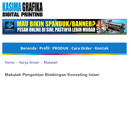
Beranda
·
Profil
·
PRODUK
·
Cara Order
·
Kontak
Home
›
Karya Ilmiah
›
Makalah
Makalah Pengertian Bimbingan Konseling Islam