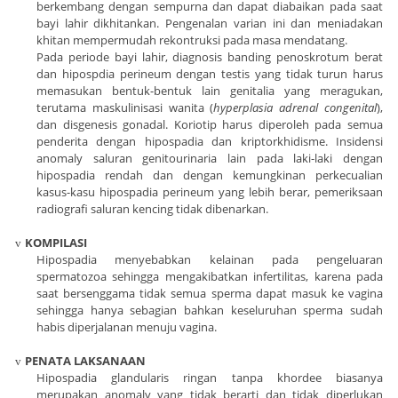
berkembang dengan sempurna dan dapat diabaikan pada saat
bayi lahir dikhitankan. Pengenalan varian ini dan meniadakan
khitan mempermudah rekontruksi pada masa mendatang.
Pada periode bayi lahir, diagnosis banding penoskrotum berat
dan hipospdia perineum dengan testis yang tidak turun harus
memasukan bentuk-bentuk lain genitalia yang meragukan,
terutama maskulinisasi wanita (
hyperplasia adrenal congenital
),
dan disgenesis gonadal. Koriotip harus diperoleh pada semua
penderita dengan hipospadia dan kriptorkhidisme. Insidensi
anomaly saluran genitourinaria lain pada laki-laki dengan
hipospadia rendah dan dengan kemungkinan perkecualian
kasus-kasu hipospadia perineum yang lebih berar, pemeriksaan
radiografi saluran kencing tidak dibenarkan.
KOMPILASI
v
Hipospadia menyebabkan kelainan pada pengeluaran
spermatozoa sehingga mengakibatkan infertilitas, karena pada
saat bersenggama tidak semua sperma dapat masuk ke vagina
sehingga hanya sebagian bahkan keseluruhan sperma sudah
habis diperjalanan menuju vagina.
PENATA LAKSANAAN
v
Hipospadia glandularis ringan tanpa khordee biasanya
merupakan anomaly yang tidak berarti dan tidak diperlukan