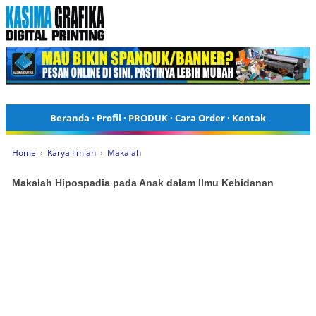
Beranda
·
Profil
·
PRODUK
·
Cara Order
·
Kontak
Home
›
Karya Ilmiah
›
Makalah
Makalah Hipospadia pada Anak dalam Ilmu Kebidanan