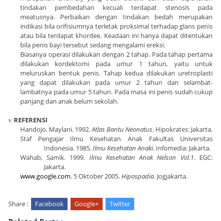
tindakan pembedahan kecuali terdapat stenosis pada
meatusnya. Perbaikan dengan tindakan bedah merupakan
indikasi bila orifisiumnya terletak proksimal terhadap glans penis
atau bila terdapat khordee. Keadaan ini hanya dapat ditentukan
bila penis bayi tersebut sedang mengalami ereksi.
Biasanya operasi dilakukan dengan 2 tahap. Pada tahap pertama
dilakukan kordektomi pada umur 1 tahun, yaitu untuk
meluruskan bentuk penis. Tahap kedua dilakukan uretroplasti
yang dapat dilakukan pada umur 2 tahun dan selambat-
lambatnya pada umur 5 tahun. Pada masa ini penis sudah cukup
panjang dan anak belum sekolah.
REFERENSI
v
Handojo, Maylani. 1992.
Atlas Bantu Neonatus
. Hipokrates: Jakarta.
Staf Pengajar Ilmu Kesehatan Anak Fakultas Universitas
Indonesia. 1985.
Ilmu Kesehatan Anaki.
Infomedia: Jakarta.
Wahab, Samik. 1999.
Ilmu Kesehatan Anak Nelson Vol.1
. EGC:
Jakarta.
www.google.com
. 5 Oktober 2005.
Hipospadia
. Jogjakarta.
Share :
Facebook
Google+
Twitter