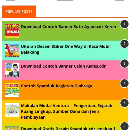
POPULAR POSTS
Download Contoh Banner Soto Ayam.cdr Keren
Ukuran Desain Stiker One Way di Kaca Mobil
Belakang
Download Contoh Banner Calon Kades.cdr
Contoh Spanduk Kegiatan Olahraga
Makalah Modal Ventura | Pengertian, Sejarah,
Ruang Lingkup, Sumber Dana dan Jenis
Pembiayaan
Download Gratis Desain Spanduk.cdr lengkap |