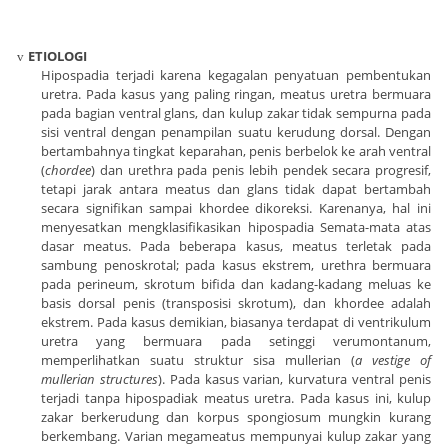
ETIOLOGI
v
Hipospadia terjadi karena kegagalan penyatuan pembentukan
uretra. Pada kasus yang paling ringan, meatus uretra bermuara
pada bagian ventral glans, dan kulup zakar tidak sempurna pada
sisi ventral dengan penampilan suatu kerudung dorsal. Dengan
bertambahnya tingkat keparahan, penis berbelok ke arah ventral
(
chordee
) dan urethra pada penis lebih pendek secara progresif,
tetapi jarak antara meatus dan glans tidak dapat bertambah
secara signifikan sampai khordee dikoreksi. Karenanya, hal ini
menyesatkan mengklasifikasikan hipospadia Semata-mata atas
dasar meatus. Pada beberapa kasus, meatus terletak pada
sambung penoskrotal; pada kasus ekstrem, urethra bermuara
pada perineum, skrotum bifida dan kadang-kadang meluas ke
basis dorsal penis (transposisi skrotum), dan khordee adalah
ekstrem. Pada kasus demikian, biasanya terdapat di ventrikulum
uretra yang bermuara pada setinggi verumontanum,
memperlihatkan suatu struktur sisa mullerian (
a vestige of
mullerian structures
). Pada kasus varian, kurvatura ventral penis
terjadi tanpa hipospadiak meatus uretra. Pada kasus ini, kulup
zakar berkerudung dan korpus spongiosum mungkin kurang
berkembang. Varian megameatus mempunyai kulup zakar yang