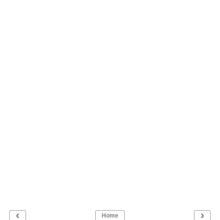
‹
›
Home