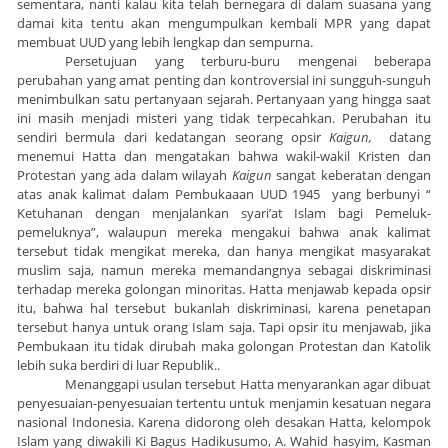
sementara, nanti kalau kita telah bernegara di dalam suasana yang
damai kita tentu akan mengumpulkan kembali MPR yang dapat
membuat UUD yang lebih lengkap dan sempurna.
Persetujuan yang terburu-buru mengenai beberapa
perubahan yang amat penting dan kontroversial ini sungguh-sunguh
menimbulkan satu pertanyaan sejarah. Pertanyaan yang hingga saat
ini masih menjadi misteri yang tidak terpecahkan. Perubahan itu
sendiri bermula dari kedatangan seorang opsir
Kaigun,
datang
menemui Hatta dan mengatakan bahwa wakil-wakil Kristen dan
Protestan yang ada dalam wilayah
Kaigun
sangat keberatan dengan
atas anak kalimat dalam Pembukaaan UUD 1945 yang berbunyi “
Ketuhanan dengan menjalankan syari’at Islam bagi Pemeluk-
pemeluknya”, walaupun mereka mengakui bahwa anak kalimat
tersebut tidak mengikat mereka, dan hanya mengikat masyarakat
muslim saja, namun mereka memandangnya sebagai diskriminasi
terhadap mereka golongan minoritas. Hatta menjawab kepada opsir
itu, bahwa hal tersebut bukanlah diskriminasi, karena penetapan
tersebut hanya untuk orang Islam saja. Tapi opsir itu menjawab, jika
Pembukaan itu tidak dirubah maka golongan Protestan dan Katolik
lebih suka berdiri di luar Republik..
Menanggapi usulan tersebut Hatta menyarankan agar dibuat
pen
y
esuaian-penyesuaian tertentu untuk menjamin kesatuan negara
nasional Indonesia. Karena didorong oleh desakan Hatta, kelompok
Islam yang diwakili Ki Bagus Hadikusumo, A. Wahid hasyim, Kasman