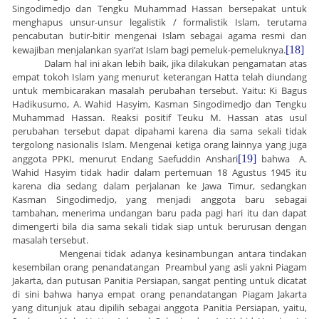
Singodimedjo dan Tengku Muhammad Hassan bersepakat untuk
menghapus unsur-unsur legalistik / formalistik Islam, terutama
pencabutan butir-bitir mengenai Islam sebagai agama resmi dan
kewajiban menjalankan syari’at Islam bagi pemeluk-pemeluknya.
[18]
Dalam hal ini akan lebih baik, jika dilakukan pengamatan atas
empat tokoh Islam yang menurut keterangan Hatta telah diundang
untuk membicarakan masalah perubahan tersebut. Yaitu: Ki Bagus
Hadikusumo, A. Wahid Hasyim, Kasman Singodimedjo dan Tengku
Muhammad Hassan. Reaksi positif Teuku M. Hassan atas usul
perubahan tersebut dapat dipahami karena dia sama sekali tidak
tergolong nasionalis Islam. Mengenai ketiga orang lainnya yang juga
anggota PPKI, menurut Endang Saefuddin Anshari
[19]
bahwa A.
Wahid Hasyim tidak hadir dalam pertemuan 18 Agustus 1945 itu
karena dia sedang dalam perjalanan ke Jawa Timur, sedangkan
Kasman Singodimedjo, yang menjadi anggota baru sebagai
tambahan, menerima undangan baru pada pagi hari itu dan dapat
dimengerti bila dia sama sekali tidak siap untuk berurusan dengan
masalah tersebut.
Mengenai tidak adanya kesinambungan antara tindakan
kesembilan orang penandatangan Preambul yang asli yakni Piagam
Jakarta, dan putusan Panitia Persiapan, sangat penting untuk dicatat
di
sini bahwa hanya empat orang penandatangan Piagam Jakarta
yang ditunjuk atau dipilih sebagai anggota Panitia Persiapan, yaitu,