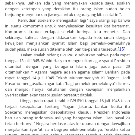
sebaliknya. Bahkan ada yang menanyakan kepada saya, apakah
dengan ketetapan yang demikian itu orang Islam sudah boleh
berjuang menyebarkan jiwanya untuk negara yang kita cintai ini”.
Kemudian Soekarno menegaskan lagi “ saya ulangi lagi bahwa
ini suatu kompromis untuk menyelesaikan kesulitan kita bersama”.
Kompromis itupun terdapat setelah keringat kita menetes. Dan
sekiranya kalimat dengan didasarkan kepada ketuhanan dengan
kewajiban menjalankan syari’at Islam bagi pemeluk-pemeluknya
sudah jelas, maka sudah diterima oleh panitia-panitia tersebut.
[15]
Dalam risalah sidang BPUPKI disebutkan bahwa pada rapat
tanggal 13 juli 1945, Wahid Hasyim mengusulkan agar syarat Presiden
ditambah dengan yang beragama Islam, juga pada pasal 29
ditambahkan “ Agama negara adalah agama Islam” Bahkan pada
rapat tanggal 14 Juli 1945 Tokoh Muhammadiyah Ki Bagoes Hadi
Kusumo mengusulkan agar kata "bagi pemeluk-pemeluknya" dicoret,
dan menjadi hanya Ketuhanan dengan kewajiban menjalankan
Syari’at Islam akan tetapi usulan tersebut ditolak.
Hingga pada rapat terakhir BPUPKI tanggal 16 Juli 1945 telah
terjadi kesepakatan tentang Piagam Jakarta, bahkan ketika itu
Soekarno menegaskan disepakatinya klausul, Presiden Indonesia
haruslah orang Indonesia asli yang beragama Islam. Dan pasal 29
tetap berbunyi “ Negara berdasar atas ketuhanan dengan kewajiban
menjalankan Syari’at Islam bagi pemeluk-pemeluknya. Terakhir ketua