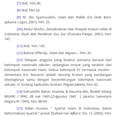
Ibid,
hlm.30.
[7]
Ibid,
hlm.33.
[8]
M. Din Syamsuddin,
Islam dan Politik, Era Orde Baru
[9]
(
Jakarta
: Logos, 2001), hlm. 25.
Abdul Ghofur,
Demokratisasi dan Prospek Hukum Islam di
[10]
Indonesia, Studi Atas Pemikiran Gus Dur
(Pustaka Pelajar, 2001), hlm.
145.
Ibid,
hlm. 145.
[11]
Bahtiar Effendy,
Islam dan Negara…,
hlm. 20.
[12]
Delapan anggota yang disebut pertama berasal dari
[13]
kelompok nasionalis sekuler, sedangkan empat yang terakhir dari
kelompok nasionalis Islam, kedua kelompok ini termasuk muslim .
Sementara A.A. Maramis adalah seorang Kristen yang pandangan
ideologisnya sama dengan kecenderungan kelompok nasionalis
sekuler. H. Endang Saefuddin Anshari,
Piagam Jakarta
, hlm. 42.
Safrueddin Bahar, Ananda, B. Kesuma dkk,
Risalah Sidang
[14]
BPUPKI / PPKI, 28 mei 1945-22-Agustus 1945
( Jakarta: Sekretaris
Negara RI, 1945), hlm. 88-94
Adian Husaini, “ Syari’at Islam di Indonesia, dalam
[15]
Deformalisasi Syari’at,”
Jurnal
Tashwi>rul Afka>r
, No. 12 (2002), hlm.