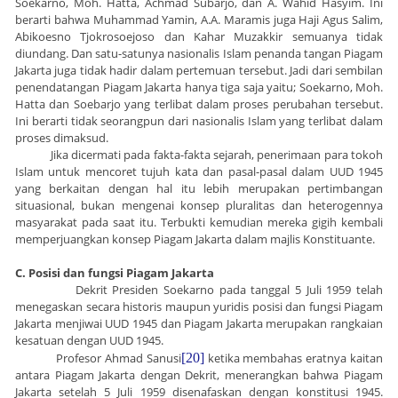
Soekarno, Moh. Hatta, Achmad Subarjo, dan A. Wahid Hasyim. Ini
berarti bahwa Muhammad Yamin, A.A. Maramis juga Haji Agus Salim,
Abikoesno Tjokrosoejoso dan Kahar Muzakkir semuanya tidak
diundang. Dan satu-satunya nasionalis Islam penanda tangan Piagam
Jakarta juga tidak hadir dalam pertemuan tersebut. Jadi dari sembilan
penendatangan Piagam Jakarta hanya tiga saja yaitu; Soekarno, Moh.
Hatta dan Soebarjo yang terlibat dalam proses perubahan tersebut.
Ini berarti tidak seorangpun dari nasionalis Islam yang terlibat dalam
proses dimaksud.
Jika dicermati pada fakta-fakta sejarah, penerimaan para tokoh
Islam untuk mencoret tujuh kata dan pasal-pasal dalam UUD 1945
yang berkaitan dengan hal itu lebih merupakan pertimbangan
situasional, bukan mengenai konsep pluralitas dan heterogennya
masyarakat pada saat itu. Terbukti kemudian mereka gigih kembali
memperjuangkan konsep Piagam Jakarta dalam majlis Konstituante.
C. Posisi dan fungsi Piagam Jakarta
Dekrit Presiden Soekarno pada tanggal 5 Juli 1959 telah
menegaskan secara historis maupun yuridis posisi dan fungsi Piagam
Jakarta menjiwai UUD 1945 dan Piagam Jakarta merupakan rangkaian
kesatuan dengan UUD 1945.
Profesor Ahmad Sanusi
[20]
ketika membahas eratnya kaitan
antara Piagam Jakarta dengan Dekrit, menerangkan bahwa Piagam
Jakarta setelah 5 Juli 1959 disenafaskan dengan konstitusi 1945.