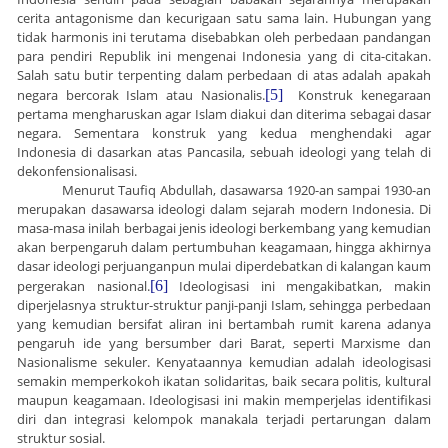
cerita antagonisme dan kecurigaan satu sama lain. Hubungan yang
tidak harmonis ini terutama disebabkan oleh perbedaan pandangan
para pendiri Republik ini mengenai Indonesia yang di
cita-citakan.
Salah satu butir terpenting dalam perbedaan di
atas adalah apakah
negara bercorak Islam atau Nasionalis.
[5]
Konstruk kenegaraan
pertama mengharuskan agar Islam diakui dan diterima sebagai dasar
negara. Sementara konstruk yang kedua menghendaki agar
Indonesia di
dasarkan atas Pancasila, sebuah ideologi yang telah di
dekonfensionalisasi.
Menurut Taufiq Abdullah, dasawarsa 1920-an sampai 1930-an
merupakan dasawarsa ideologi dalam sejarah modern Indonesia. Di
masa-masa inilah berbagai jenis ideologi berkembang yang kemudian
akan berpengaruh dalam pertumbuhan keagamaan, hingga akhirnya
dasar ideologi perjuanganpun mulai diperdebatkan di kalangan kaum
pergerakan nasional.
[6]
Ideologisasi ini mengakibatkan, makin
diperjelasnya struktur-struktur panji-panji Islam, sehingga perbedaan
yang kemudian bersifat aliran ini bertambah rumit karena adanya
pengaruh ide yang bersumber dari Barat, seperti Marxisme dan
Nasionalisme sekuler. Kenyataannya kemudian adalah ideologisasi
semakin memperkokoh ikatan solidaritas, baik secara politis, kultural
maupun keagamaan. Ideologisasi ini makin memperjelas identifikasi
diri dan integrasi kelompok manakala terjadi pertarungan dalam
struktur sosial.