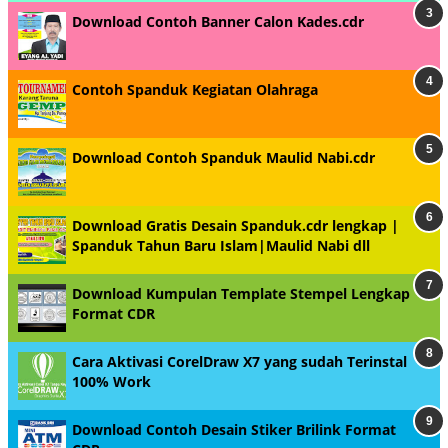
Download Contoh Banner Calon Kades.cdr
Contoh Spanduk Kegiatan Olahraga
Download Contoh Spanduk Maulid Nabi.cdr
Download Gratis Desain Spanduk.cdr lengkap |
Spanduk Tahun Baru Islam|Maulid Nabi dll
Download Kumpulan Template Stempel Lengkap
Format CDR
Cara Aktivasi CorelDraw X7 yang sudah Terinstal
100% Work
Download Contoh Desain Stiker Brilink Format