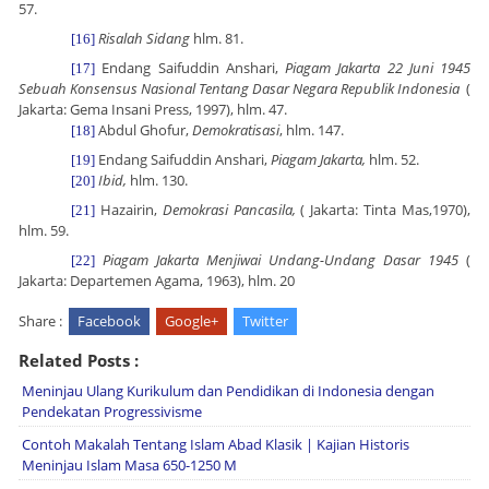
57.
Risalah Sidang
hlm. 81.
[16]
Endang Saifuddin Anshari,
Piagam Jakarta 22 Juni 1945
[17]
Sebuah Konsensus Nasional Tentang Dasar Negara Republik Indonesia
(
Jakarta: Gema Insani Press, 1997), hlm. 47.
Abdul Ghofur,
Demokratisasi
, hlm. 147.
[18]
Endang Saifuddin Anshari,
Piagam Jakarta,
hlm. 52.
[19]
Ibid,
hlm. 130.
[20]
Hazairin,
Demokrasi Pancasila,
( Jakarta: Tinta Mas,1970),
[21]
hlm. 59.
Piagam Jakarta Menjiwai Undang-Undang Dasar 1945
(
[22]
Jakarta: Departemen Agama, 1963), hlm. 20
Share :
Facebook
Google+
Twitter
Related Posts :
Meninjau Ulang Kurikulum dan Pendidikan di Indonesia dengan
Pendekatan Progressivisme
Contoh Makalah Tentang Islam Abad Klasik | Kajian Historis
Meninjau Islam Masa 650-1250 M