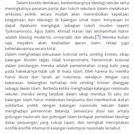
Dalam kondisi demikian, berkembangnya ideologi sekuler serta
meningkatnya peranan partai dan tokoh sekularis dalam melakukan
artikulasi politik, secara mudah akan menimbulkan kepekaan
keagamaan dan ideologis di kalangan umat Islam. Kenyataan ini
dapat dipahami mengingat sebagian tokoh muslim seperti
Tjokroaminoto, Agus Salim, Ahmad Hasan dan Mohammad Natsir
adalah ideolog modernis, universalis dan idealis.
[7]
Mereka bukan
saja meyakini akan keabadian ajaran Islam, tetapi juga
keberlakuannya secara total.
Dalam menghadapi kekuasaan kolonial serta
zending
kristen, sikap
kalangan Muslim tegas, tidak kompromistis. Pemerintah kolonial
dalam pandangan mereka adalah pemerintahan orang kafir yang
pada hakekatnya tidak sah di
mata Islam. Oleh karena itu mereka
harus diusir dari tanah air Indonesia, sekalipun dengan cara
kekerasan. Sedangkan terhadap misi
zending
Kristen dianggap
sebagai lawan Islam. Berbeda ketika menghadapi kalangan nasionalis
sekuler, mereka sering terjebak dalam sikap mendua. Di
satu sisi
kalangan Islam harus melakukan kerjasama dan membentuk ikatan
solidaritas politik dengan kalangan nasionalis sekuler dalam
menghadapi pemerintah Belanda. Sementara disisi lain antara
golongan nasionalis dan golongan Islam terdapat perbedaan ideologi
dasar perjuangan yang cukup tajam, dan seringkali menciptakan
konflik-konflik internal di kalangan kelompok nasionalis tersebut.