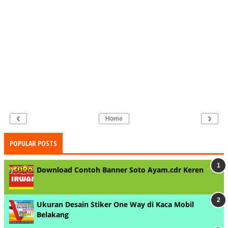
‹
›
Home
POPULAR POSTS
Download Contoh Banner Soto Ayam.cdr Keren
Ukuran Desain Stiker One Way di Kaca Mobil
Belakang