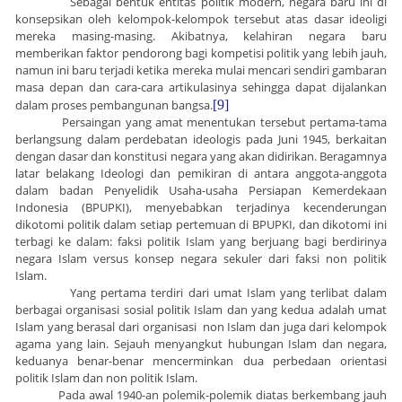
Sebagai bentuk entitas politik modern, negara baru ini di
konsepsikan oleh kelompok-kelompok tersebut atas dasar ideoligi
mereka masing-masing. Akibatnya, kelahiran negara baru
memberikan faktor pendorong bagi kompetisi politik yang lebih jauh,
namun ini baru terjadi ketika mereka mulai mencari sendiri gambaran
masa depan dan cara-cara artikulasinya sehingga dapat dijalankan
dalam proses pembangunan bangsa.
[9]
Persaingan yang amat menentukan tersebut pertama-tama
berlangsung dalam perdebatan ideologis pada Juni 1945, berkaitan
dengan dasar dan konstitusi negara yang akan didirikan. Beragamnya
latar belakang Ideologi dan pemikiran di antara anggota-anggota
dalam badan Penyelidik Usaha-usaha Persiapan Kemerdekaan
Indonesia (BPUPKI), menyebabkan terjadinya kecenderungan
dikotomi politik dalam setiap pertemuan di BPUPKI, dan dikotomi ini
terbagi ke dalam: faksi politik Islam yang berjuang bagi berdirinya
negara Islam versus konsep negara sekuler dari faksi non politik
Islam.
Yang pertama terdiri dari umat Islam yang terlibat dalam
berbagai organisasi sosial politik Islam dan yang kedua adalah umat
Islam yang berasal dari organisasi non Islam dan juga dari kelompok
agama yang lain. Sejauh menyangkut hubungan Islam dan negara,
keduanya benar-benar mencerminkan dua perbedaan orientasi
politik Islam dan non politik Islam.
Pada awal 1940-an polemik-polemik diatas berkembang jauh