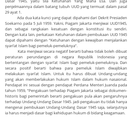
Dasar 1945, yaitu sila Ketuhanan Yang Maha Esa. Dan juga
penjelmaannya dalam batang tubuh UUD yang termuat dalam pasal
29 ayat 1.
Ada dua kata kunci yang dapat dipahami dari Dekrit Presiaden
Soekarno pada 5 Juli 1959. Yakni, Piagam Jakarta menjiwai UUD1945,
dan sebagai rangkaian kesatuan dengan konstitusi itu sendiri.
Dengan kata lain, perkataan Ketuhanan dalam pembukaan UUD 1945
dapat dipahami dengan “Ketuhanan dengan kewajiban menjalankan
syari’at Islam bagi pemeluk-pemeluknya”.
Kata menjiwai secara negatif berarti bahwa tidak boleh dibuat
peraturan perundangan di negara Republik Indonesia yang
bertentangan dengan syari’at Islam bagi pemeluk-pemeluknya. Dan
secara positif berarti bahwa para pemeluk Islam diwajibkan
melakukan syari’at Islam. Untuk itu harus dibuat Undang-undang
yang akan memberlakukan hukum Islam dalam hukum nasaional.
Pendapat ini sesuai dengan pendapat Perdana Menteri Juanda pada
tahun 1959, “Pengakuan terhadap Piagam Jakarta sebagai dokumen-
historis bagi pemerintah berarti pengakuan pula akan pengaruhnya
terhadap Undang-Undang Dasar 1945. jadi pengakuan itu tidak hanya
mengenai pembukaan Undang-Undang Dasar 1945 saja, selanjutnya
ia harus menjadi dasar bagi kehidupan hukum di bidang keagamaan.