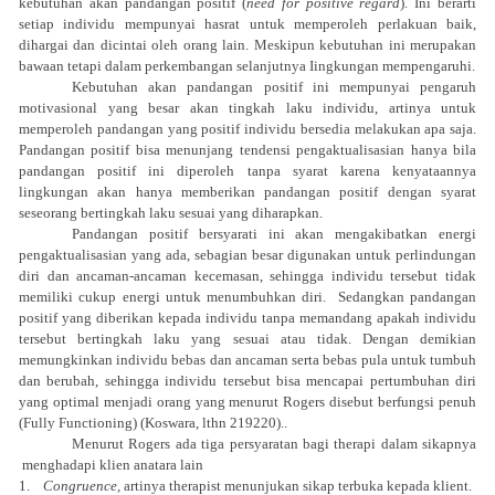
kebutuhan akan pandangan positif (
need for positive regard
). Ini berarti
setiap individu mempunyai hasrat untuk memperoleh perlakuan baik,
dihargai dan dicintai oleh orang lain. Meskipun kebutuhan ini merupakan
bawaan tetapi dalam perkembangan selanjutnya Iingkungan mempengaruhi.
Kebutuhan akan pandangan positif ini mempunyai pengaruh
motivasional yang besar akan tingkah laku individu, artinya untuk
memperoleh pandangan yang positif individu bersedia melakukan apa saja.
Pandangan positif bisa menunjang tendensi pengaktualisasian hanya bila
pandangan positif ini diperoleh tanpa syarat karena kenyataannya
lingkungan akan hanya memberikan pandangan positif dengan syarat
seseorang bertingkah laku sesuai yang diharapkan.
Pandangan positif bersyarati ini akan mengakibatkan energi
pengaktualisasian yang ada, sebagian besar digunakan untuk perlindungan
diri dan ancaman-ancaman kecemasan, sehingga individu tersebut tidak
memiliki cukup energi untuk menumbuhkan diri.
Sedangkan pandangan
positif yang diberikan kepada individu tanpa memandang apakah individu
tersebut bertingkah laku yang sesuai atau tidak. Dengan demikian
memungkinkan individu bebas dan ancaman serta bebas pula untuk tumbuh
dan berubah, sehingga individu tersebut bisa mencapai pertumbuhan diri
yang optimal menjadi orang yang menurut Rogers disebut berfungsi penuh
(Fully Functioning) (Koswara, lthn 219220)..
Menurut Rogers ada tiga persyaratan bagi therapi dalam sikapnya
menghadapi klien anatara lain
1.
Congruence,
artinya therapist menunjukan sikap terbuka kepada klient.