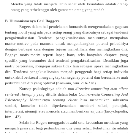
Mereka yang tidak menjadi lebih sehat oleh keindahan adalah orang-
orang yang terbelenggu oleh gambaran orang yang rendah.
B. Humanismenya Carl Roggers
Rogers dalam hal pendekatan humanistik mengemukakan gagasan
tentang motif yang ada pada setiap orang yang disebutnya sebagai tendensi
pengaktualisasian. Tendensi pengaktualisasian menurutnya merupakan
master motive pada manusia untuk mengembangkan potensi pribadiriya
dengan berbagai cara dengan tujuan memelilhara dan meningkatkan diri.
Bagnya motiv-motiv seperti lapar, haus, seks hanyalah ekspresi yang
spesifik yang bersumber dari tendensi pengaktualisasian. Demikian juga
motiv berprestasi, mengejar sukses tidak lain sebagai upaya meningkatkan
diri. Tendensi pengaktualisasian menjadi penggerak bagi setiap individu
untuk aktif berkreasi mengungkapkan segenap potensi dan berusaha ke arah
pertumbuhan diri yang optimal (Koswara, him. 216-218)
Konsep psikologinya adaiah
non-directive counseling
atau
client
centered rheraphy
yang ditulis dalam buku
Controversia Counseling And
Psicoteraphy.
Menurutnya seorang
client
bisa menemukan solusinya
sendiri, konselor tidak diperkenankan memberi solusi, petunjuk,
interpretasi, niemuji atau mencela atau membenikan anjuran (Encyclopedia,
him. 142).
Selain itu Rogers menggaris bawahi satu kebutuhan mendasar yang
menjacli prasyarat bagi pertumbuhan diri yang sehat. Kebutuhan itu adalah