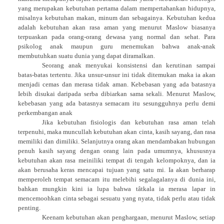
yang merupakan kebutuhan pertama dalam mempertahankan hidupnya,
misalnya kebutuhan makan, minum dan sebagainya. Kebutuhan kedua
adalah kebutuhan akan rasa aman yang menurut Maslow biasanya
terpuaskan pada orang-orang dewasa yang normal dan sehat. Para
psikolog anak maupun guru menemukan bahwa anak-anak
membutuhkan suatu dunia yang dapat diramalkan.
Seorang anak menyukai konsistensi dan kerutinan sampai
batas-batas tertentu. Jika unsur-unsur ini tidak ditemukan maka ia akan
menjadi cemas dan merasa tidak aman. Kebebasan yang ada batasnya
Iebih disukai daripada serba dibiarkan sama sekali. Menurut Maslow,
kebebasan yang ada batasnya semacam itu sesungguhnya perlu demi
perkembangan anak
Jika kebutuhan fisiologis dan kebutuhan rasa aman telah
terpenuhi, maka muncullah kebutuhan akan cinta, kasih sayang, dan rasa
memiliki dan dimiliki. Selanjutnya orang akan mendambakan hubungan
penuh kasih sayang dengan orang lain pada umumnya, khususnya
kebutuhan akan rasa meiniliki tempat di tengah kelompoknya, dan ia
akan berusaha keras mencapai tujuan yang satu mi. Ia akan berharap
memperoleh tempat semacam itu melebihi segalagalanya di dunia ini,
bahkan mungkin kini ia lupa bahwa tâtkala ia merasa lapar in
mencemoohkan cinta sebagai sesuatu yang nyata, tidak perlu atau tidak
penting.
Keenam kebutuhan akan penghargaan, menurut Maslow, setiap