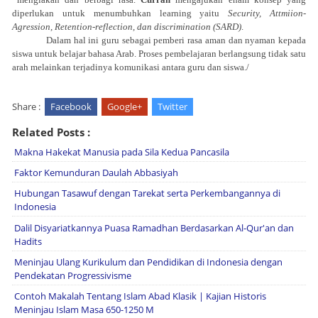
diperlukan untuk menumbuhkan learning yaitu
Security, Attmiion-
Agression, Retention-reflection, dan discrimination (SARD)
.
Dalam hal ini guru sebagai pemberi rasa aman dan nyaman kepada
siswa untuk belajar bahasa Arab. Proses pembelajaran berlangsung tidak satu
arah melainkan terjadinya komunikasi antara guru dan siswa./
Share :
Facebook
Google+
Twitter
Related Posts :
Makna Hakekat Manusia pada Sila Kedua Pancasila
Faktor Kemunduran Daulah Abbasiyah
Hubungan Tasawuf dengan Tarekat serta Perkembangannya di
Indonesia
Dalil Disyariatkannya Puasa Ramadhan Berdasarkan Al-Qur'an dan
Hadits
Meninjau Ulang Kurikulum dan Pendidikan di Indonesia dengan
Pendekatan Progressivisme
Contoh Makalah Tentang Islam Abad Klasik | Kajian Historis
Meninjau Islam Masa 650-1250 M