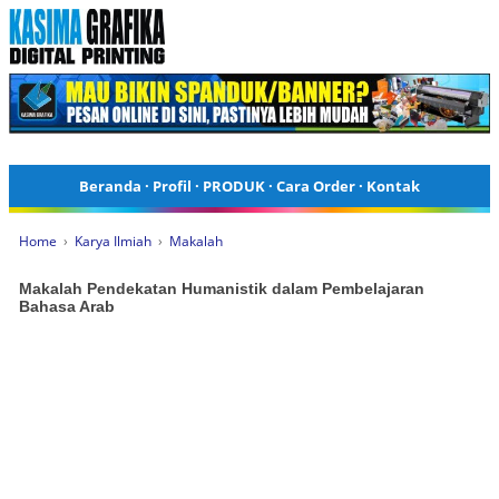
Beranda
·
Profil
·
PRODUK
·
Cara Order
·
Kontak
Home
›
Karya Ilmiah
›
Makalah
Makalah Pendekatan Humanistik dalam Pembelajaran
Bahasa Arab