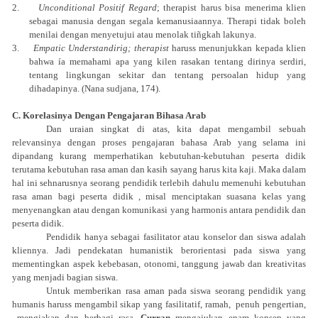
2.
Unconditional Positif Regard
; therapist harus bisa menerima klien
sebagai manusia dengan segala kemanusiaannya. Therapi tidak boleh
menilai dengan menyetujui atau menolak tiñgkah lakunya.
3.
Empatic Understandirig; therapist
haruss menunjukkan kepada klien
bahwa ía memahami apa yang kilen rasakan tentang dirinya serdiri,
tentang lingkungan sekitar dan tentang persoalan hidup yang
dihadapinya. (Nana sudjana, 174).
C. Korelasinya Dengan Pengajaran Bihasa Arab
Dan uraian singkat di atas, kita dapat mengambil sebuah
relevansinya dengan proses pengajaran bahasa Arab yang selama ini
dipandang kurang memperhatikan kebutuhan-kebutuhan peserta didik
terutama kebutuhan rasa aman dan kasih sayang harus kita kaji. Maka dalam
hal ini sehnarusnya seorang pendidik terlebih dahulu memenuhi kebutuhan
rasa aman bagi peserta didik , misal menciptakan suasana kelas yang
menyenangkan atau dengan komunikasi yang harmonis antara pendidik dan
peserta didik.
Pendidik hanya sebagai fasilitator atau konselor dan siswa adalah
kliennya. Jadi pendekatan humanistik berorientasi pada siswa yang
mementingkan aspek kebebasan, otonomi, tanggung jawab dan kreativitas
yang menjadi bagian siswa.
Untuk memberikan rasa aman pada siswa seorang pendidik yang
humanis haruss mengambil sikap yang fasilitatif, ramah,
penuh pengertian,
mengiakan dan berbagi rasa.
Curran
mengajukan enam konsep yang