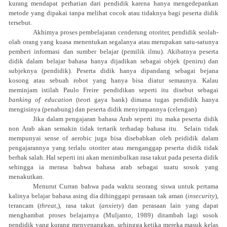
kurang mendapat perhatian dari pendidik karena hanya mengedepankan
metode yang dipakai tanpa melihat cocok atau tidaknya bagi peserta didik
tersebut.
Akhimya proses pembelajaran cenderung otoriter, pendidik seolah-
olah orang yang kuasa menentukan segalanya atau merupakan satu-satunya
pemberi informasi dan sumber belajar (pemilik ilmu). Akibatnya peserta
didik dalam belajar bahasa hanya dijadikan sebagai objek (peniru) dan
subjeknya (pendidik). Peserta didik hanya dipandang sebagai bejana
kosong atau sebuah robot yang hanya bisa diatur semaunya. Kalau
meminjam istilah Paulo Freire pendidikan seperti itu disebut sebagai
banking of education
(teori gaya bank) dimana tugas pendidik hanya
mengisinya (penabung) dan peserta didik menyimpannya (celengan)
Jika dalam pengajaran bahasa Arab seperti itu maka peserta didik
non Arab akan semakin tidak tertarik terhadap bahasa itu.
Selain tidak
mempunyai sense of aerobic juga bisa disebabkan oleh peididik dalam
pengajarannya yang terlalu otoriter atau menganggap peserta didik tidak
berhak salah. Hal seperti ini akan menimbulkan rasa takut pada peserta didik
sehingga ia merasa bahwa bahasa arab sebagai suatu sosok yang
menakutkan.
Menurut Curran bahwa pada waktu seorang siswa untuk pertama
kalinya belajar bahasa asing dia dihinggapi perasaan tak aman (
insecurity
),
terancam (
threat
,), rasa takut (
anxiety
) dan perasaan lain yang dapat
menghambat proses belajarnya (Muljanto, 1989) ditambah lagi sosok
pendidik yang kurang menyenangkan, sehingga ketika mereka masuk kelas