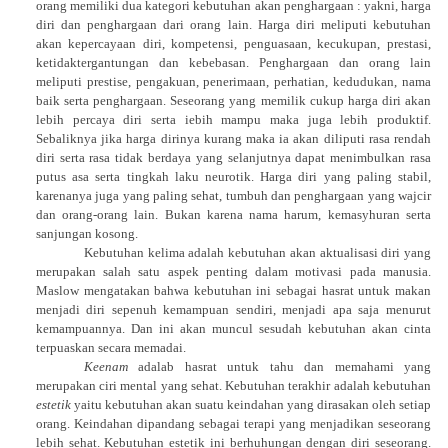
orang memiliki dua kategori kebutuhan akan penghargaan : yakni, harga
diri dan penghargaan dari orang lain. Harga diri meliputi kebutuhan
akan kepercayaan diri, kompetensi, penguasaan, kecukupan, prestasi,
ketidaktergantungan dan kebebasan. Penghargaan dan orang lain
meliputi prestise, pengakuan, penerimaan, perhatian, kedudukan, nama
baik serta penghargaan. Seseorang yang memilik cukup harga diri akan
lebih percaya diri serta iebih mampu maka juga lebih produktif.
Sebaliknya jika harga dirinya kurang maka ia akan diliputi rasa rendah
diri serta rasa tidak berdaya yang selanjutnya dapat menimbulkan rasa
putus asa serta tingkah laku neurotik. Harga diri yang paling stabil,
karenanya juga yang paling sehat, tumbuh dan penghargaan yang wajcir
dan orang-orang lain. Bukan karena nama harum, kemasyhuran serta
sanjungan kosong.
Kebutuhan kelima adalah kebutuhan akan aktualisasi diri yang
merupakan salah satu aspek penting dalam motivasi pada manusia.
Maslow mengatakan bahwa kebutuhan ini sebagai hasrat untuk makan
menjadi diri sepenuh kemampuan sendiri, menjadi apa saja menurut
kemampuannya. Dan ini akan muncul sesudah kebutuhan akan cinta
terpuaskan secara memadai.
Keenam
adalab hasrat untuk tahu dan memahami yang
merupakan ciri mental yang sehat. Kebutuhan terakhir adalah kebutuhan
estetik
yaitu kebutuhan akan suatu keindahan yang dirasakan oleh setiap
orang. Keindahan dipandang sebagai terapi yang menjadikan seseorang
lebih sehat. Kebutuhan estetik ini berhuhungan dengan diri seseorang.