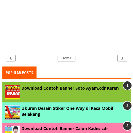
‹
›
Home
POPULAR POSTS
Download Contoh Banner Soto Ayam.cdr Keren
Ukuran Desain Stiker One Way di Kaca Mobil
Belakang
Download Contoh Banner Calon Kades.cdr