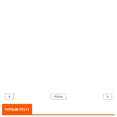
‹
›
Home
POPULAR POSTS