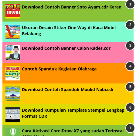
Download Contoh Banner Soto Ayam.cdr Keren
Ukuran Desain Stiker One Way di Kaca Mobil
Belakang
Download Contoh Banner Calon Kades.cdr
Contoh Spanduk Kegiatan Olahraga
Download Contoh Spanduk Maulid Nabi.cdr
Download Kumpulan Template Stempel Lengkap
Format CDR
Cara Aktivasi CorelDraw X7 yang sudah Terinstal