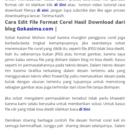
format cdr ini silahkan klik
di Sini
atau tonton video tutorial cara
download filenya
di sini
. Jangan lupa subcribe dan like agar proses
downloadnya lancar. Terima Kasih.
Cara Edit File Format Corel Hasil Download dari
blog
Gokasima.com
|
Sobat Kasima! Mohon maaf karena mungkin pengguna corel juga
berbeda-beda tingkat kemampuannya, jika seandainya sobat
menemukan file corel yang diklik itu seperti file JPEG tidak bisa diedit.
Nah itu sebenarnya bukan JPEG atau format gambar, karena saya
jamin kalau semua file yang dishare dalam blog ini bisa diedit. Kasus
seperti ini permasalahannya pada teknis desain, Dalam teknis desain
tim Kasima Grafika terkadang dalam desain tertentu ada yang
menggunakan teknis efect PowerClip yaitu memasukkan desain pada
kotak dengan ukuran tertentu yang tujuannya untuk memotong
sebagian gambar atau juga terhindar dari close file tanpa disimpan.
Jika sobat mengalami permasalahan tersebut tidak perlu khawatir
karena kami selalu berusaha untuk memberikan solusi. Untuk kasus
file cdr yang tidak bisa diedit silahkan baca
di Sini
Demikian sharing berbagai contoh file desain format corel kali ini
semoga bermnaffaat, tunggu yah sharing desain selanjutnya.. Salam