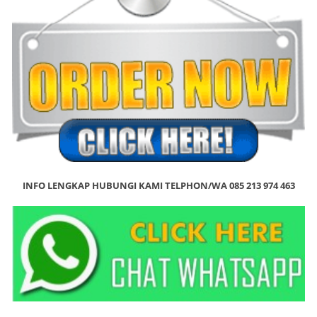
INFO LENGKAP HUBUNGI KAMI TELPHON/WA 085 213 974 463