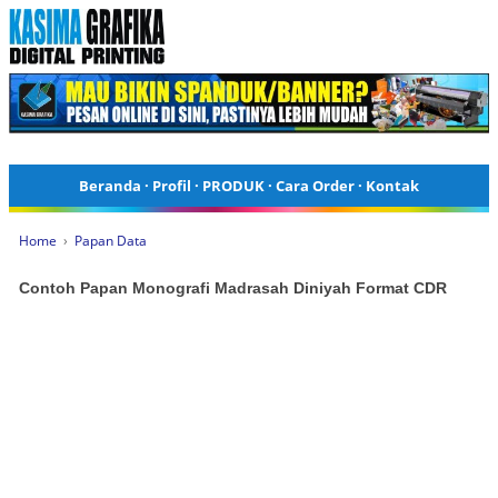
Beranda
·
Profil
·
PRODUK
·
Cara Order
·
Kontak
Home
›
Papan Data
Contoh Papan Monografi Madrasah Diniyah Format CDR