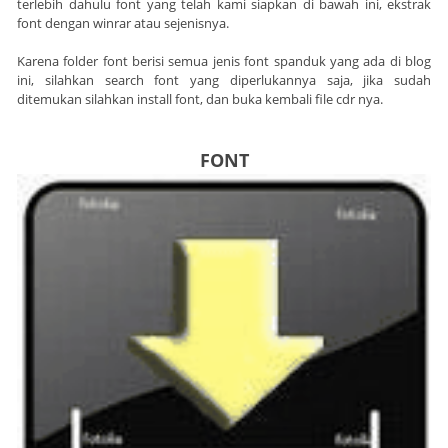
terlebih dahulu font yang telah kami siapkan di bawah ini, ekstrak
font dengan winrar atau sejenisnya.
Karena folder font berisi semua jenis font spanduk yang ada di blog
ini, silahkan search font yang diperlukannya saja, jika sudah
ditemukan silahkan install font, dan buka kembali file cdr nya.
FONT