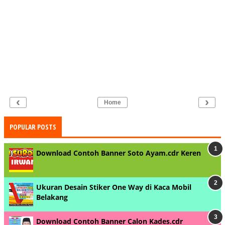
‹
›
Home
POPULAR POSTS
Download Contoh Banner Soto Ayam.cdr Keren
Ukuran Desain Stiker One Way di Kaca Mobil
Belakang
Download Contoh Banner Calon Kades.cdr