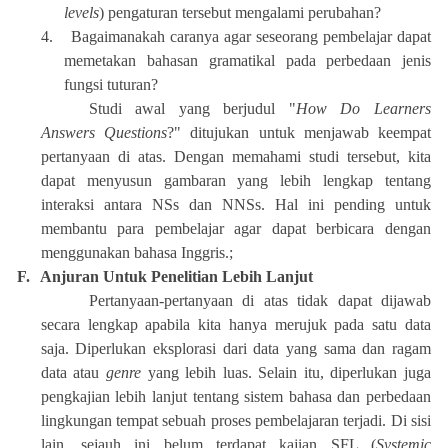
levels
) pengaturan tersebut mengalami perubahan?
4.
Bagaimanakah caranya agar seseorang pembelajar dapat
memetakan bahasan gramatikal pada perbedaan jenis
fungsi tuturan?
Studi awal yang berjudul "
How Do Learners
Answers Questions
?" ditujukan untuk menjawab keempat
pertanyaan di atas. Dengan memahami studi tersebut, kita
dapat menyusun gambaran yang lebih lengkap tentang
interaksi antara NSs dan NNSs. Hal ini pending untuk
membantu para pembelajar agar dapat berbicara dengan
menggunakan bahasa Inggris.;
F.
Anjuran Untuk Penelitian Lebih Lanjut
Pertanyaan-pertanyaan di atas tidak dapat dijawab
secara lengkap apabila kita hanya merujuk pada satu data
saja. Diperlukan eksplorasi dari data yang sama dan ragam
data atau
genre
yang lebih luas. Selain itu, diperlukan juga
pengkajian lebih lanjut tentang sistem bahasa dan perbedaan
lingkungan tempat sebuah proses pembelajaran terjadi. Di sisi
lain, sejauh ini belum terdapat kajian SFL (
Systemic