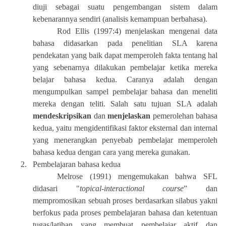
diuji sebagai suatu pengembangan sistem dalam
kebenarannya sendiri (analisis kemampuan berbahasa).
Rod Ellis (1997:4) menjelaskan mengenai data
bahasa didasarkan pada penelitian SLA karena
pendekatan yang baik dapat memperoleh fakta tentang hal
yang sebenarnya dilakukan pembelajar ketika mereka
belajar bahasa kedua. Caranya adalah dengan
mengumpulkan sampel pembelajar bahasa dan meneliti
mereka dengan teliti. Salah satu tujuan SLA adalah
mendeskripsikan
dan
menjelaskan
pemerolehan bahasa
kedua, yaitu mengidentifikasi faktor eksternal dan internal
yang menerangkan penyebab pembelajar memperoleh
bahasa kedua dengan cara yang mereka gunakan.
2.
Pembelajaran bahasa kedua
Melrose (1991) mengemukakan bahwa SFL
didasari "
topical-interactional course
” dan
mempromosikan sebuah proses berdasarkan silabus yakni
berfokus pada proses pembelajaran bahasa dan ketentuan
tugas/latihan yang membuat pembelajar aktif dan