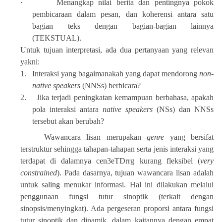
·
Menangkap nilai berita dan pentingnya pokok
pembicaraan dalam pesan, dan koherensi antara satu
bagian teks dengan bagian-bagian lainnya
(TEKSTUAL).
Untuk tujuan interpretasi, ada dua pertanyaan yang relevan
yakni:
1.
Interaksi yang bagaimanakah yang dapat mendorong
non-
native speakers
(NNSs) berbicara?
2.
Jika terjadi peningkatan kemampuan berbahasa, apakah
pola interaksi antara
native speakers
(NSs) dan NNSs
tersebut akan berubah?
Wawancara lisan merupakan
genre
yang bersifat
terstruktur sehingga tahapan-tahapan serta jenis interaksi yang
terdapat di dalamnya cen3eTDrrg kurang fleksibel (
very
constrained
). Pada dasarnya, tujuan wawancara lisan adalah
untuk saling menukar informasi. Hal ini dilakukan melalui
penggunaan fungsi tutur sinoptik (terkait dengan
sinopsis/menyingkat). Ada pergeseran proporsi antara fungsi
tutur sinoptik dan dinamik. dalam kaitannya dengan empat