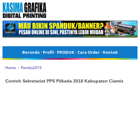
Beranda
·
Profil
·
PRODUK
·
Cara Order
·
Kontak
Home
›
Pemilu2019
Contoh Sekretariat PPS Pilkada 2018 Kabupaten Ciamis