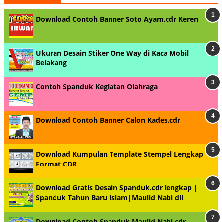
Download Contoh Banner Soto Ayam.cdr Keren
Ukuran Desain Stiker One Way di Kaca Mobil
Belakang
Contoh Spanduk Kegiatan Olahraga
Download Contoh Banner Calon Kades.cdr
Download Kumpulan Template Stempel Lengkap
Format CDR
Download Gratis Desain Spanduk.cdr lengkap |
Spanduk Tahun Baru Islam|Maulid Nabi dll
Download Contoh Spanduk Maulid Nabi.cdr