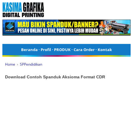
Beranda
·
Profil
·
PRODUK
·
Cara Order
·
Kontak
Home
›
SPPendidikan
Download Contoh Spanduk Aksioma Format CDR