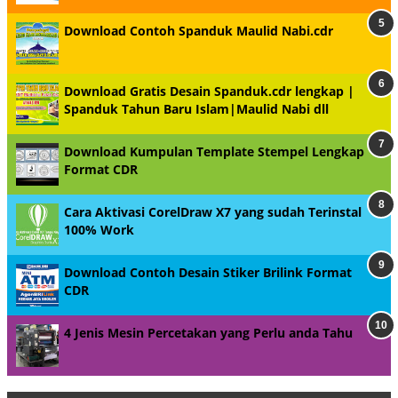
Download Contoh Spanduk Maulid Nabi.cdr
Download Gratis Desain Spanduk.cdr lengkap |
Spanduk Tahun Baru Islam|Maulid Nabi dll
Download Kumpulan Template Stempel Lengkap
Format CDR
Cara Aktivasi CorelDraw X7 yang sudah Terinstal
100% Work
Download Contoh Desain Stiker Brilink Format
CDR
4 Jenis Mesin Percetakan yang Perlu anda Tahu