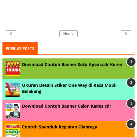
‹
›
Home
POPULAR POSTS
Download Contoh Banner Soto Ayam.cdr Keren
Ukuran Desain Stiker One Way di Kaca Mobil
Belakang
Download Contoh Banner Calon Kades.cdr
Contoh Spanduk Kegiatan Olahraga