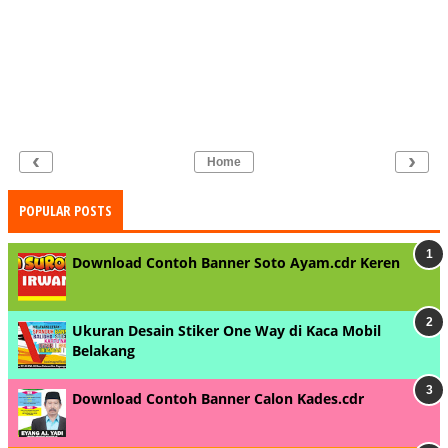
‹
›
Home
POPULAR POSTS
Download Contoh Banner Soto Ayam.cdr Keren
Ukuran Desain Stiker One Way di Kaca Mobil
Belakang
Download Contoh Banner Calon Kades.cdr