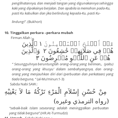
penglihatannya, dan menjadi tangan yang digunakannya sehingga
kaki yang dipakainya berjalan. Dan apabila ia memohon pada-Ku,
pasti Ku kabulkan dan jika berlindung kepada-Ku, pasti Ku-
lindungi”
. (Bukhori)
10.
Tinggalkan perkara –perkara mubah
Firman Allah :
قَدۡ أَفۡلَحَ ٱلۡمُؤۡمِنُونَ ١
ٱلَّذِينَ
هُمۡ فِي صَلَاتِهِمۡ خَٰشِعُونَ ٢ وَٱلَّذِينَ
هُمۡ عَنِ ٱللَّغۡوِ مُعۡرِضُونَ ٣
“ Sesungguhnya beruntunglah orang-orang yang beriman,,
(yaitu)
orang-orang yang khusyu' dalam sembahyangnya, dan orang-
orang yang menjauhkan diri dari (perbuatan dan perkataan) yang
tiada berguna, “
(al-Mu’minun:1-3)
Sabda Nabi SAW.:
مِنْ حُسْنِ إِسْلاَمِ الْمَرْءِ تَرْكُهُ مَا لاَ يَعْنِيْهِ
(رواه الترمذي وغيره)
“sebaik-baik Islam seseorang adalah meninggalkan perbuatan
yang tidak berguna”.
(HR.At-Turmudzi)