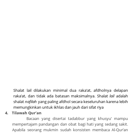
Shalat lail dilakukan minimal dua raka’at, afdholnya delapan
raka’at, dan tidak ada batasan maksimalnya. Shalat
lail
adalah
shalat
nafilah
yang paling afdhol secara keseluruhan karena lebih
memungkinkan untuk ikhlas dan jauh dari sifat riya
4.
Tilawah Qur’an
Bacaan yang disertai tadabbur yang khusyu’ mampu
mempertajam pandangan dan obat bagi hati yang sedang sakit.
Apabila seorang mukmin sudah konsisten membaca Al-Qur’an