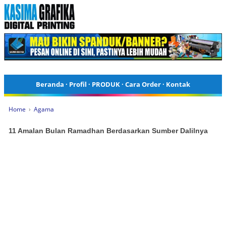
Beranda
·
Profil
·
PRODUK
·
Cara Order
·
Kontak
Home
›
Agama
11 Amalan Bulan Ramadhan Berdasarkan Sumber Dalilnya