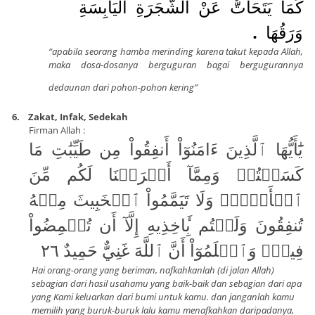
كَمَا يَتَحَاتُّ عَنْ الشَّجَرَةِ الْيَابِسَةِ
.
وَرَقُهَا
“apabila seorang hamba merinding karena takut kepada Allah,
maka dosa-dosanya berguguran bagai bergugurannya
dedaunan dari pohon-pohon kering”
6.
Zakat, Infak, Sedekah
Firman Allah :
يَٰٓأَيُّهَا ٱلَّذِينَ ءَامَنُوٓاْ أَنفِقُواْ مِن طَيِّبَٰتِ مَا
كَسَبۡتُمۡ وَمِمَّآ أَخۡرَجۡنَا لَكُم مِّنَ
ٱلۡأَرۡضِۖ وَلَا تَيَمَّمُواْ ٱلۡخَبِيثَ مِنۡهُ
تُنفِقُونَ وَلَسۡتُم بِ‍َٔاخِذِيهِ إِلَّآ أَن تُغۡمِضُواْ
فِيهِۚ وَٱعۡلَمُوٓاْ أَنَّ ٱللَّهَ غَنِيٌّ حَمِيدٌ ٢٦
Hai orang-orang yang beriman, nafkahkanlah (di jalan Allah)
sebagian dari hasil usahamu yang baik-baik dan sebagian dari apa
yang Kami keluarkan dari bumi untuk kamu. dan janganlah kamu
memilih yang buruk-buruk lalu kamu menafkahkan daripadanya,