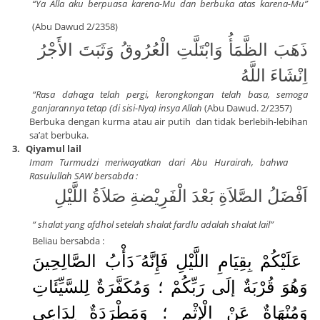
“Ya Alla aku berpuasa karena-Mu dan berbuka atas karena-Mu”
(Abu Dawud 2/2358)
ذَهَبَ الظَّمَأُ وَابْتَلَّتِ الْعُرُوقُ وَثَبَتَ الأَجْرُ
اِنْشَاءَ اللَّهُ
“Rasa dahaga telah pergi, kerongkongan telah basa, semoga
ganjarannya tetap (di sisi-Nya) insya Allah
(Abu Dawud. 2/2357)
Berbuka dengan kurma atau air putih
dan tidak berlebih-lebihan
sa’at berbuka.
3.
Qiyamul lail
Imam Turmudzi meriwayatkan dari Abu Hurairah, bahwa
Rasulullah SAW bersabda :
اَفْضَلُ الصَّلاَةِ بَعْدَ الْفَرِيْضةِ صَلاَةُ اللَّيْلِ
“ shalat yang afdhol setelah shalat fardlu adalah shalat lail”
Beliau bersabda :
عَلَيْكُمْ بِقِيَامِ اللَّيْلِ فَإِنَّهُ
َدَأْبُ الصَّالِحِينَ
وَهُوَ قُرْبَةٌ إلَى رَبِّكُمْ ؛ وَمُكَفَّرَةٌ لِلسَّيِّئَاتِ
وَمُنْهَاةٌ عَنْ الْإِثْمِ ؛ وَمَطْرَدَةٌ لِدَاعِي