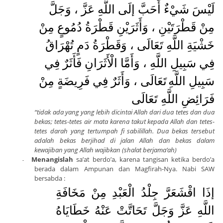
لَيْسَ شَيْءٌ أَحَبَّ إلَى اللَّهِ عَزَّ ، وَجَلَّ
مِنْ قَطْرَتَيْنِ ، وَأَثَرَيْنِ قَطْرَةُ دُمُوعٍ مِنْ
خَشْيَةِ اللَّهِ تَعَالَى ، وَقَطْرَةُ دَمٍ تُهْرَاقُ
فِي سَبِيلِ اللَّهِ ، وَأَمَّا الْأَثَرَانِ فَأَثَرٌ فِي
سَبِيلِ اللَّهِ
تَعَالَى ، وَأَثَرٌ فِي فَرِيضَةٍ مِنْ
فَرَائِضِ اللَّهِ تَعَالَى
“tidak ada yang yang lebih dicintai Allah dari dua tetes dan dua
bekas; tetes-tetes air mata karena takut kepada Allah dan tetes-
tetes darah yang tertumpah fi sabilillah. Dua bekas tersebut
adalah bekas berjihad di jalan Allah dan bekas dalam
kewajiban yang Allah wajibkan (shalat berjama’ah)
Menangislah
sa’at berdo’a, karena tangisan ketika berdo’a
-
berada dalam Ampunan dan Magfirah-Nya. Nabi SAW
bersabda :
إذَا اقْشَعَرَّ جِلْدُ الْعَبْدِ مِنْ مَخَافَةِ
اللَّهِ عَزَّ وَجَلَّ تَحَاتَّتْ عَنْهُ خَطَايَاهُ