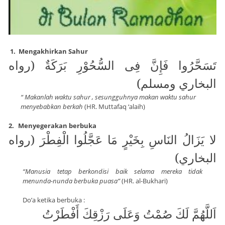
1.
Mengakhirkan Sahur
تَسَحَّرُوا فَإِنَّ فِى السُّحُوْرِ بَرَكَةٌ (رواه
البخاري ومسلم)
“ Makanlah waktu sahur , sesungguhnya makan waktu sahur
menyebabkan berkah
(HR. Muttafaq ‘alaih)
2.
Menyegerakan berbuka
لا يَزَالُ النَاسِ بِخَيْرٍ مَا عَجَّلُوا الْفِطْرَ (رواه
البخاري)
“Manusia tetap berkondisi baik selama mereka tidak
menunda-nunda berbuka puasa”
(HR. al-Bukhari)
Do’a ketika berbuka :
اَللَّهُمَّ لَكَ صُمْتُ وَعَلَى رَزْقِكَ أَفْطَرْتُ