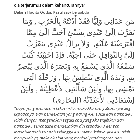
dia terjerumus dalam kehancurannya”.
Dalam Hadits Qudsi, Rasul saw bersabda :
مَن عَدَانِى وَلِيًّا فَقَدْ أَذَنْتُهُ بِالْحَرْبِ , وَمَا
تَقَرَّبَ اِلَىَّ عَبْدِى بِشَيْئٍ اَحَبَّ اِلَىَّ مِمَّا
اِفْتَرَضْتًهً عَلَيْهِ,
وَلاَ يَزَالُ عَبْدِى يَتَقَرَّبُ
اِلَىَّ بِالنَّوَافِلِ حَتَّى أًحِبَّهُ, فَاِذَ أَحْبَبْتُهُ كُنْتُ
سَمْعُهُ الَّذِى يَسْمَعُ بِهِ وَبَصَرَهُ الَّذِى يُبْصِرُ
بِهِ, وَيَدَهُ الَّذِى يَبْطِشُ بِهَا , وَرَجْلَهُ الّتِى
يَمْشِى بِهَا, وَلَئِنْ سَأَلْتَنِى لأَعْطِيّنَّهُ , وَلَئِنْ
اِسْتَعَاذَنِى لأَعيْذَنَّهُ (البخارى)
“siapa yang memusuhi kekasih-Ku, maka Aku menyatakan perang
kepadanya .Dan pendekatan yang paling Aku sukai dari hamba-Ku.
Ialah dengan mengerjakan segala apa yang Aku wajibkan dan
hamba-Ku senantiasa mendekatkan diri kepada-Ku dengan
ibadah-ibadah sunnah sehingga Aku menyukainya. Jika Aku telah
menyukainya, maka Aku lah yang menjadi pendengaran dan