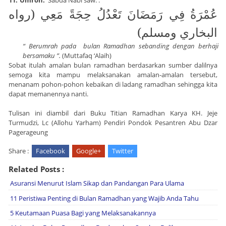
11.
Umroh.
Sabda Nabi saw. :
عُمْرَةُ فِي رَمَضَانَ تَعْدُلُ حِجَةً مَعِي (رواه
البخاري ومسلم)
“ Berumrah pada
bulan Ramadhan sebanding dengan berhaji
bersamaku ”.
(Muttafaq ‘Alaih)
Sobat itulah amalan bulan ramadhan berdasarkan sumber dalilnya
semoga kita mampu melaksanakan amalan-amalan tersebut,
menanam pohon-pohon kebaikan di ladang ramadhan sehingga kita
dapat memanennya nanti.
Tulisan ini diambil dari Buku Titian Ramadhan Karya KH. Jeje
Turmudzi, Lc (Allohu Yarham) Pendiri Pondok Pesantren Abu Dzar
Pagerageung
Share :
Facebook
Google+
Twitter
Related Posts :
Asuransi Menurut Islam Sikap dan Pandangan Para Ulama
11 Peristiwa Penting di Bulan Ramadhan yang Wajib Anda Tahu
5 Keutamaan Puasa Bagi yang Melaksanakannya