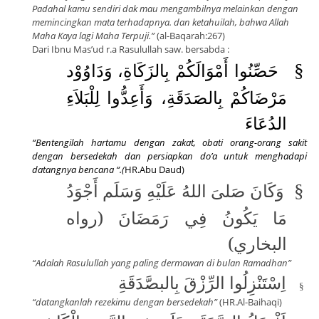
Padahal kamu sendiri dak mau mengambilnya melainkan dengan
memincingkan mata terhadapnya. dan ketahuilah,
bahwa Allah
Maha Kaya lagi Maha Terpuji.”
(al-Baqarah:267)
Dari Ibnu Mas’ud r.a Rasulullah saw. bersabda :
حَصِّنُوا أَمْوَالَكُمْ بِالزَكَاةِ، وَدَاوُوْد
§
مَرْضَاكُمْ بِالصَدَقَةِ، وَأَعِدُّوا لِلْبَلاَءِ
الدُعَاءَ
“Bentengilah hartamu dengan zakat, obati orang-orang sakit
dengan bersedekah dan persiapkan do’a untuk menghadapi
datangnya bencana “.(
HR.Abu Daud)
وَكَانَ صَلىَ اللهُ عَلَيْهِ وَسَلَم أَجْوَدُ
§
مَا يَكُونُ فِي رَمَضَانَ (رواه
البخاري)
“Adalah Rasulullah yang paling dermawan di bulan Ramadhan”
اِسْتَنْزِلُوا الرِّزْقَ بِالبصَّدَقَةِ
§
“datangkanlah rezekimu dengan bersedekah”
(HR.Al-Baihaqi)