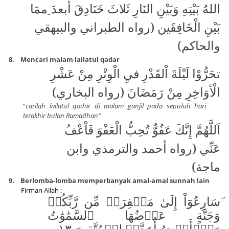
اللهُ بَيْتِهِ وَبَيْنِ النَارِ ثَلاثَ خَنَادِقَ أبعدَ ِممَا
بَيْنِ الْخَافِقَين (رواه الطبراني والبيهقي
والحاكم)
8.
Mencari malam lailatul qadar
تحَرُّوْا لَيْلَةَ اْلقَدْرِ فيِ الْوِتْرِ مِنْ عَشْرِ
الْأوَاخِرِ مِنْ رَمَضَانَ (رواه البخاري)
“
carilah lailatul qodar di malam ganjil pada sepuluh hari
terakhir bulan Ramadhan”
اَللَّهُمَّ إِنَّكَ عَفُوٌّ تُحِبُّ الْعَفْوَ فَاْعْفُ
عَنِّي (رواه أحمد والترمذي وابن
ماجة)
9.
Berlomba-lomba memperbanyak amal-amal sunnah lain
Firman Allah :
َسَارِعُوٓاْ إِلَىٰ مَغۡفِرَةٖ مِّن رَّبِّكُمۡ
وَجَنَّةٍ عَرۡضُهَا ٱلسَّمَٰوَٰتُ