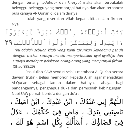
dengan tenang,
tadabbur
dan
khusyu’
, maka akan terbukalah
belenggu-belenggu yang memborgol hatinya dan akan terpancar
pula cahaya Al- Qur’an di dalam dirinya.
Itulah yang diserukan Allah kepada kita dalam firman-
Nya :
كِتَٰبٌ أَنزَلۡنَٰهُ إِلَيۡكَ مُبَٰرَكٞ لِّيَدَّبَّرُوٓاْ
ءَايَٰتِهِۦ وَلِيَتَذَكَّرَ أُوْلُواْ ٱلۡأَلۡبَٰبِ ٢٩
“ini adalah sebuah kitab yang Kami turunkan kepadamu penuh
dengan berkah supaya mereka memperhatikan ayat-ayatNya dan
supaya mendapat pelajaran orang-orang yang mempunyai fikiran
.
(Shad(38):29)
Rasulullah SAW sendiri selalu membaca Al-Qur’an secara
dawam (rutin). Beliau memohon kepada Allah agar menjadikan
Al-Qur’an sebagai taman dalam hatinya, cahaya bagi
pandangannya, penghapus duka dan pemusnah kebingungan.
Nabi SAW pernah berdo’a dengan do’a :
اللَّهُمَّ إِنِي عَبْدُكَ ، ابْنُ عَبْدِكَ ، ابْنُ أَمَتِكَ ،
نَاصِيَتِي بِيَدِكَ ، مَاضٍ فِيَ حُكْمُكَ ، عَدْلٌ
فِيَ قَضَاؤُكَ ، أَسْأَلُكَ بِكُلِ اسْمٍ هُوَ لَكَ ،