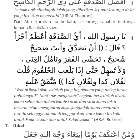
اَفْضَلُ الصَّدَقَةِ عَلَى ذِى الرَّحِمِ الْكَاشِحِ
§
“sebaik-baik shodaqoh ialah yang diberikan kepada keluarga dekat
yang bersikap memusuhi”
(HR.At-Thabrani)
Dari Abu Hurairah r.a berkata, seseorang sahabat bertanya
kepada Rasulullah saw.
يَا رسولَ الله ، أيُّ الصَّدَقَةِ أعْظَمُ أجْرَاً
§
؟ قَالَ : (( أنْ تَصَدَّقَ وَأنتَ صَحيحٌ
شَحيحٌ ، تَخشَى الفَقرَ وتَأمُلُ الغِنَى ،
وَلاَ تُمهِلْ حَتَّى إِذَا بَلَغتِ الحُلقُومَ قُلْتَ
لِفُلان كذا ولِفُلانٍ كَذا )) مُتَّفَقٌ عَلَيهِ
“ Wahai Rasulullah sedekah yang bagaimana yang paling besar
pahalanya ?”. Nabi saw. menjawab:” engkau bersedekah disa’at
kamu sehat dan dalam kondisi pelit, dan sa’at kamu takut
melarat tetapi mengharap kaya. Janganlah kamu menunda-
nunda sehingga rohmu di tenggorokan
baru kamu berkata
untuk Fulan sekian dan untuk Fulan sekian “
(HR.Al-Bukhori)
7.
I’tikaf
وَمْنْ اعْتكَفَ يَوْمًا إبتِغَاءَ وَجْهَ اللهِ جَعَلَ