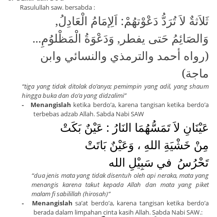
Rasulullah saw. bersabda :
ثَلاَثةٌ لاَ تُرَدُّ دَعْوْتهُمْ: اَلِإمَامُ الْعَادِلُ,
وَالصَائِمُ حَتى يفطر, وَدَعْوَةُ الْمَظْلوُمِ...
(رواه أحمد والترمذي والنسائي وابن
ماجة)
“tiga yang tidak ditolak do’anya; pemimpin yang adil, yang shaum
hingga buka dan do’a yang didzalimi”
- Menangislah
ketika berdo’a, karena tangisan ketika berdo’a
terbebas adzab Allah. Sabda Nabi SAW
عَيْنَانِ لاَ تَمَسُّهُمَا النَارُ : عَيْنٌ بَكَتْ
مِنْ خَشْيَةِ اللهِ ، وَعَيْنٌ بَاتَتْ
تَحْرُسُ
في سَبِيْلِ الله
“dua jenis mata yang tidak disentuh oleh api neraka, mata yang
menangis karena takut kepada Allah dan mata yang piket
malam fi sabilillah (hirosah)”
-
Menangislah
sa’at berdo’a, karena tangisan ketika berdo’a
berada dalam limpahan cinta kasih Allah. Sabda Nabi SAW.: