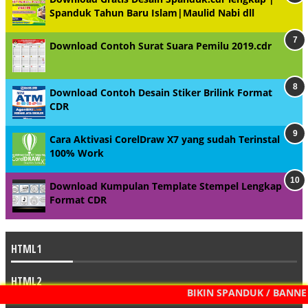
Spanduk Tahun Baru Islam|Maulid Nabi dll
Download Contoh Surat Suara Pemilu 2019.cdr
Download Contoh Desain Stiker Brilink Format
CDR
Cara Aktivasi CorelDraw X7 yang sudah Terinstal
100% Work
Download Kumpulan Template Stempel Lengkap
Format CDR
HTML1
HTML2
BIKIN SPANDUK / BANNER/ 