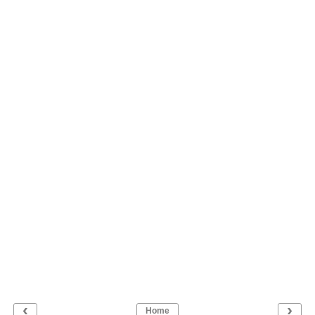
‹
›
Home