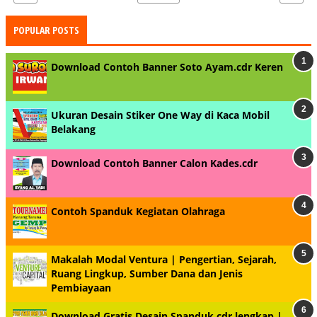
POPULAR POSTS
Download Contoh Banner Soto Ayam.cdr Keren
Ukuran Desain Stiker One Way di Kaca Mobil
Belakang
Download Contoh Banner Calon Kades.cdr
Contoh Spanduk Kegiatan Olahraga
Makalah Modal Ventura | Pengertian, Sejarah,
Ruang Lingkup, Sumber Dana dan Jenis
Pembiayaan
Download Gratis Desain Spanduk.cdr lengkap |