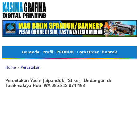
Beranda
·
Profil
·
PRODUK
·
Cara Order
·
Kontak
Home
›
Percetakan
Percetakan Yasin | Spanduk | Stiker | Undangan di
Tasikmalaya Hub. WA 085 213 974 463