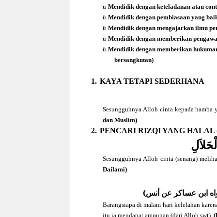
ü
Mendidik dengan keteladanan atau con
ü
Mendidik dengan pembiasaan yang bai
ü
Mendidik dengan mengajarkan ilmu peng
ü
Mendidik dengan memberikan pengawasa
ü
Mendidik dengan memberikan hukuman 
bersangkutan)
1.
KAYA TETAPI SEDERHANA
Sesungguhnya Alloh cinta kepada hamba y
dan Muslim)
2.
PENCARI RIZQI YANG HALAL 
ْحَلاَلِ
Sesungguhnya Alloh cinta (senang) melih
Dailami)
(اه ابن عساكر عن أنس
Barangsiapa di malam hari kelelahan karena
itu ia mendapat ampunan (dari Alloh swt).
(