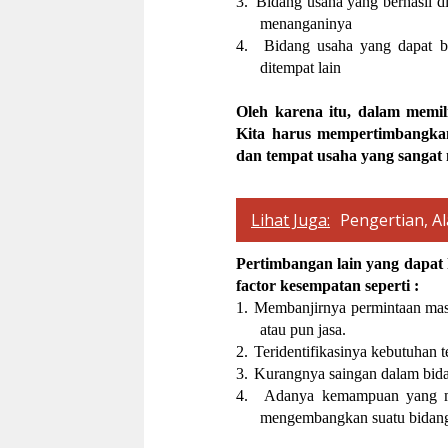
3.
Bidang usaha yang berhasil di
menanganinya
4.
Bidang usaha yang dapat b
ditempat lain
Oleh karena itu, dalam memili
Kita harus mempertimbangkan
dan tempat usaha yang sangat 
Lihat Juga:
Pengertian, A
Pertimbangan lain yang dapat
factor kesempatan seperti :
1.
Membanjirnya permintaan masya
atau pun jasa.
2.
Teridentifikasinya kebutuhan t
3.
Kurangnya saingan dalam bida
4.
Adanya kemampuan yang me
mengembangkan suatu bidang