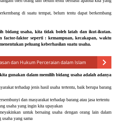
tangani oleh orang lain belum tentu berhasil apabila kita yang
erkembang di suatu tempat, belum tentu dapat berkembang
h bidang usaha, kita tidak boleh latah dan ikut-ikutan.
 factor-faktor seperti : kemampuan, kecakapan, waktu
menentukan peluang keberhasilan suatu usaha.
lasan dan Hukum Perceraian dalam Islam
 kita gunakan dalam memilih bidang usaha adalah adanya
rakat terhadap jenis hasil usaha tertentu, baik berupa barang
ersembunyi dan masyarakat terhadap barang atau jasa tertentu
ng usaha yang ingin kita upayakan
yakinkan untuk bersaing usaha dengan orang lain dalam
 usaha yang sama