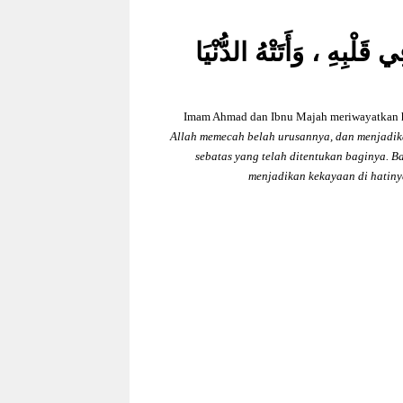
قَلْبِهِ ، وَأَتَتْهُ الدُّنْيَا
Imam Ahmad dan Ibnu Majah meriwayatkan had
Allah memecah belah urusannya, dan menjadika
sebatas yang telah ditentukan baginya. B
menjadikan kekayaan di hatin