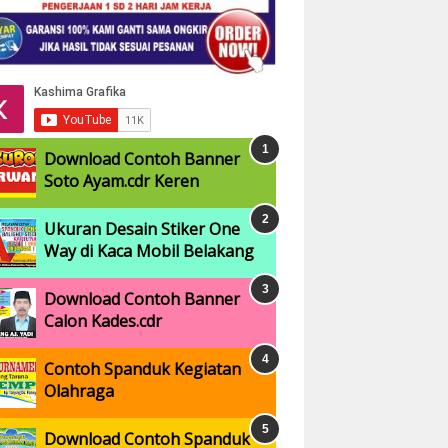
Download Contoh Banner
Soto Ayam.cdr Keren
Ukuran Desain Stiker One
Way di Kaca Mobil Belakang
Download Contoh Banner
Calon Kades.cdr
Contoh Spanduk Kegiatan
Olahraga
Download Contoh Spanduk