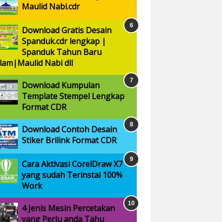
Maulid Nabi.cdr
Download Gratis Desain
Spanduk.cdr lengkap |
Spanduk Tahun Baru
slam|Maulid Nabi dll
Download Kumpulan
Template Stempel Lengkap
Format CDR
Download Contoh Desain
Stiker Brilink Format CDR
Cara Aktivasi CorelDraw X7
yang sudah Terinstal 100%
Work
4 Jenis Mesin Percetakan
yang Perlu anda Tahu