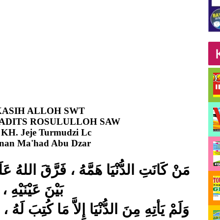
ASIH ALLOH SWT
ADITS ROSULULLOH SAW
: KH. Jeje Turmudzi Lc
nan Ma'had Abu Dzar
مَنْ كَانَتِ الدُّنْيَا هَمَّهُ ، فَرَّقَ اللهُ عَلَ
بَيْنَ عَيْنَيْهِ ،
وَلَمْ يَأتِهِ مِنَ الدُّنْيَا إِلاَّ مَا كُتِبَ لَهُ ،