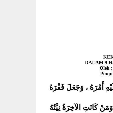
KEK
DALAM 9 H
Oleh 
Pimpi
يْهِ أَمْرَهُ ، وَجَعَلَ فَقْرَهُ
 وَمَنْ كَانَتِ الآخِرَةُ نِيَّتُهُ