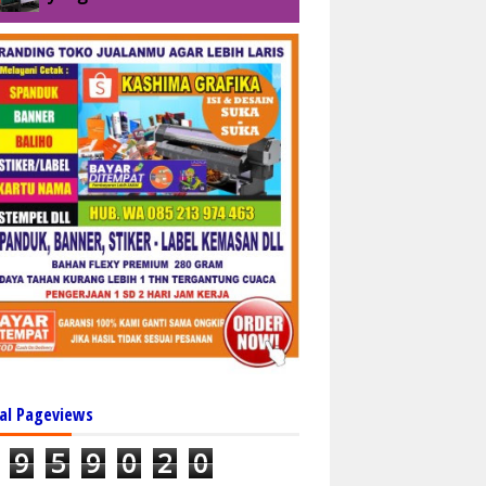
al Pageviews
9
5
9
0
2
0