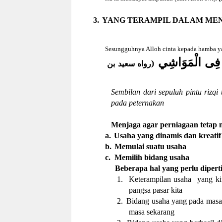
3.
YANG TERAMPIL DALAM ME
Sesungguhnya Alloh cinta kepada hamba yan
 فِى الْمَوَاشِي
(رواه سعيد بن
Sembilan dari sepuluh pintu rizqi
pada peternakan
Menjaga agar perniagaan tetap m
a.
Usaha yan
g
dinamis dan kreatif
b.
Memulai suatu usaha
c.
Memilih bidang usaha
Beberapa hal yang perlu diper
1.
Keterampilan usaha
yang ki
pangsa pasar kita
2.
Bidang usaha yang pada masa 
masa sekarang