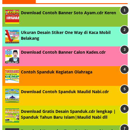
Download Contoh Banner Soto Ayam.cdr Keren
Ukuran Desain Stiker One Way di Kaca Mobil
Belakang
Download Contoh Banner Calon Kades.cdr
Contoh Spanduk Kegiatan Olahraga
Download Contoh Spanduk Maulid Nabi.cdr
Download Gratis Desain Spanduk.cdr lengkap |
Spanduk Tahun Baru Islam|Maulid Nabi dll