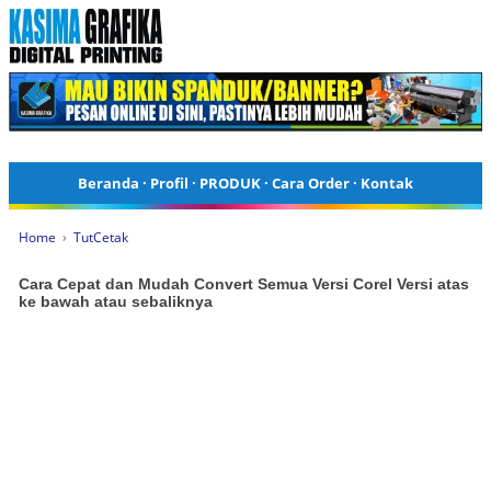
Beranda
·
Profil
·
PRODUK
·
Cara Order
·
Kontak
Home
›
TutCetak
Cara Cepat dan Mudah Convert Semua Versi Corel Versi atas
ke bawah atau sebaliknya