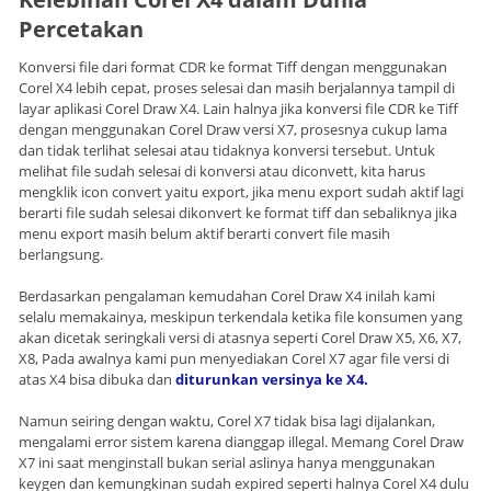
Percetakan
Konversi file dari format CDR ke format Tiff dengan menggunakan
Corel X4 lebih cepat, proses selesai dan masih berjalannya tampil di
layar aplikasi Corel Draw X4. Lain halnya jika konversi file CDR ke Tiff
dengan menggunakan Corel Draw versi X7, prosesnya cukup lama
dan tidak terlihat selesai atau tidaknya konversi tersebut. Untuk
melihat file sudah selesai di konversi atau diconvett, kita harus
mengklik icon convert yaitu export, jika menu export sudah aktif lagi
berarti file sudah selesai dikonvert ke format tiff dan sebaliknya jika
menu export masih belum aktif berarti convert file masih
berlangsung.
Berdasarkan pengalaman kemudahan Corel Draw X4 inilah kami
selalu memakainya, meskipun terkendala ketika file konsumen yang
akan dicetak seringkali versi di atasnya seperti Corel Draw X5, X6, X7,
X8, Pada awalnya kami pun menyediakan Corel X7 agar file versi di
atas X4 bisa dibuka dan
diturunkan versinya ke X4.
Namun seiring dengan waktu, Corel X7 tidak bisa lagi dijalankan,
mengalami error sistem karena dianggap illegal. Memang Corel Draw
X7 ini saat menginstall bukan serial aslinya hanya menggunakan
keygen dan kemungkinan sudah expired seperti halnya Corel X4 dulu