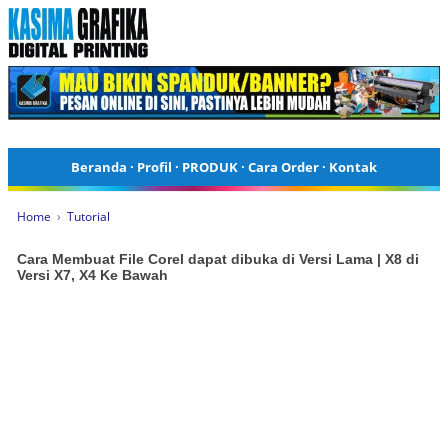
Beranda
·
Profil
·
PRODUK
·
Cara Order
·
Kontak
Home
›
Tutorial
Cara Membuat File Corel dapat dibuka di Versi Lama | X8 di
Versi X7, X4 Ke Bawah