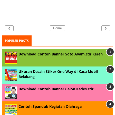
‹
›
Home
POPULAR POSTS
Download Contoh Banner Soto Ayam.cdr Keren
Ukuran Desain Stiker One Way di Kaca Mobil
Belakang
Download Contoh Banner Calon Kades.cdr
Contoh Spanduk Kegiatan Olahraga