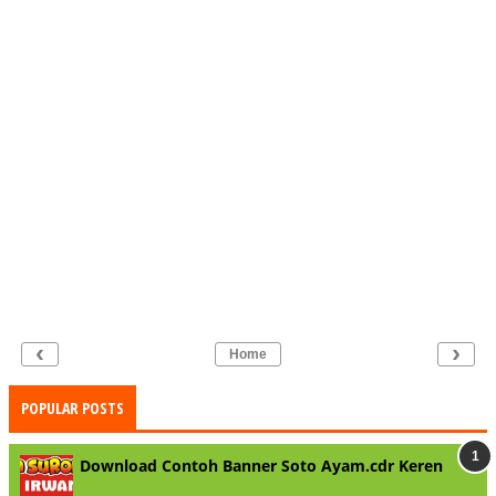
‹
›
Home
POPULAR POSTS
Download Contoh Banner Soto Ayam.cdr Keren