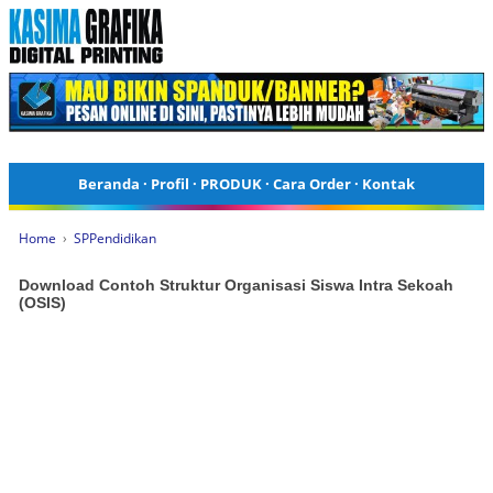
Beranda
·
Profil
·
PRODUK
·
Cara Order
·
Kontak
Home
›
SPPendidikan
Download Contoh Struktur Organisasi Siswa Intra Sekoah
(OSIS)