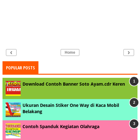
‹
›
Home
POPULAR POSTS
Download Contoh Banner Soto Ayam.cdr Keren
Ukuran Desain Stiker One Way di Kaca Mobil
Belakang
Contoh Spanduk Kegiatan Olahraga