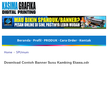
Beranda
·
Profil
·
PRODUK
·
Cara Order
·
Kontak
Home
›
SPUmum
Download Contoh Banner Susu Kambing Etawa.cdr