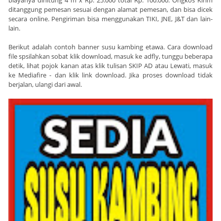
biayanya dihitung 4 m x Rp. 25.000 total Rp. 100.000. Ongkos Kirim
ditanggung pemesan sesuai dengan alamat pemesan, dan bisa dicek
secara online. Pengiriman bisa menggunakan TIKI, JNE, J&T dan lain-
lain.
Berikut adalah contoh banner susu kambing etawa. Cara download
file spsilahkan sobat klik download, masuk ke adfly, tunggu beberapa
detik, lihat pojok kanan atas klik tulisan SKIP AD atau Lewati, masuk
ke Mediafire - dan klik link download. Jika proses download tidak
berjalan, ulangi dari awal.