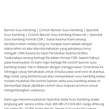
Banner Susu Kambing | Contoh Banner Susu Kambing | Spanduk
Susu Kambing | Contoh Banner Susu Kambing Etawa.cdr | Spanduk
Susu Kambing Format CDR | Sobat Kasima! Kami senang
bersilaturrahim melalui blog ini, harapan kami adalah dengan
silaturrahim ini ada nilai-nilai kebaikan yang pahalanya terus
mengalir. Oleh karena itu kami Percetakan Kasima Grafika
Tasikmalaya senang berbagi file dalam format CDR. Seperti halnya
pada kesempatan ini kami ingin berbagi file contoh banner susu
kambing etawa. File in didesain dengan menggunakan Corel Draw X4
sehingga cukup bersahabat untuk di buka pada corel versi di atasnya.
Bagi sobat yang berbisnis jual atau menyediakan susu kambing etawa
mudah-mudahan file oontoh banner sedia susu kambing etawa ini
bermanfaat dapat dijadikan contoh atau inspirasi promosi untuk
mengembangkan usahanya.
Kami uga menerima pesanan Spanduk Sedia Susu Kambing etawa
langsung jadi secara online. Hub. WA 085 213 974 463. Harga dihitung
per meter Rp. 25.000, gratis desain. Desain Suka-suka bisa pesan