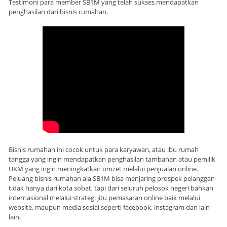
Testimoni para member SB1M yang telah sukses mendapatkan
penghasilan dari bisnis rumahan.
Bisnis rumahan ini cocok untuk para karyawan, atau ibu rumah
tangga yang ingin mendapatkan penghasilan tambahan atau pemilik
UKM yang ingin meningkatkan omzet melalui penjualan online.
Peluang bisnis rumahan ala SB1M bisa menjaring prospek pelanggan
tidak hanya dari kota sobat, tapi dari seluruh pelosok negeri bahkan
internasional melalui strategi jitu pemasaran online baik melalui
website, maupun media sosial seperti facebook, instagram dan lain-
lain.