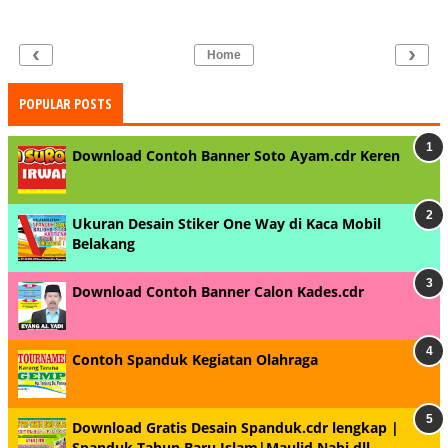
‹
›
Home
POPULAR POSTS
Download Contoh Banner Soto Ayam.cdr Keren
Ukuran Desain Stiker One Way di Kaca Mobil
Belakang
Download Contoh Banner Calon Kades.cdr
Contoh Spanduk Kegiatan Olahraga
Download Gratis Desain Spanduk.cdr lengkap |
Spanduk Tahun Baru Islam|Maulid Nabi dll