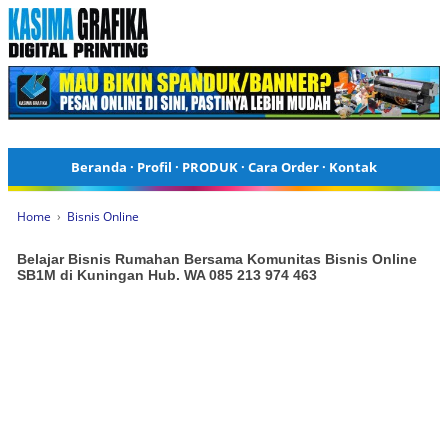
Beranda
·
Profil
·
PRODUK
·
Cara Order
·
Kontak
Home
›
Bisnis Online
Belajar Bisnis Rumahan Bersama Komunitas Bisnis Online
SB1M di Kuningan Hub. WA 085 213 974 463