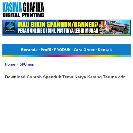
Beranda
·
Profil
·
PRODUK
·
Cara Order
·
Kontak
Home
›
SPUmum
Download Contoh Spanduk Temu Karya Karang Taruna.cdr