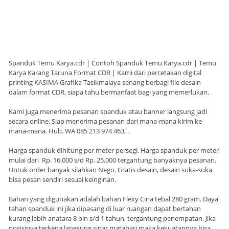
Spanduk Temu Karya.cdr | Contoh Spanduk Temu Karya.cdr | Temu
Karya Karang Taruna Format CDR | Kami dari percetakan digital
printing KASIMA Grafika Tasikmalaya senang berbagi file desain
dalam format CDR, siapa tahu bermanfaat bagi yang memerlukan.
Kami juga menerima pesanan spanduk atau banner langsung jadi
secara online. Siap menerima pesanan dari mana-mana kirim ke
mana-mana. Hub. WA 085 213 974 463, .
Harga spanduk dihitung per meter persegi. Harga spanduk per meter
mulai dari Rp. 16.000 s/d Rp. 25.000 tergantung banyaknya pesanan.
Untuk order banyak silahkan Nego. Gratis desain, desain suka-suka
bisa pesan sendiri sesuai keinginan.
Bahan yang digunakan adalah bahan Flexy Cina tebal 280 gram. Daya
tahan spanduk ini jika dipasang di luar ruangan dapat bertahan
kurang lebih anatara 8 bln s/d 1 tahun, tergantung penempatan. Jika
posisinya terkena langsung sinar matahari maka kekuatannya bisa