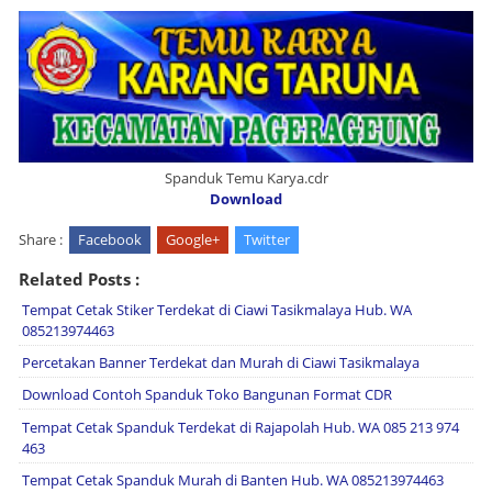
Spanduk Temu Karya.cdr
Download
Share :
Facebook
Google+
Twitter
Related Posts :
Tempat Cetak Stiker Terdekat di Ciawi Tasikmalaya Hub. WA
085213974463
Percetakan Banner Terdekat dan Murah di Ciawi Tasikmalaya
Download Contoh Spanduk Toko Bangunan Format CDR
Tempat Cetak Spanduk Terdekat di Rajapolah Hub. WA 085 213 974
463
Tempat Cetak Spanduk Murah di Banten Hub. WA 085213974463