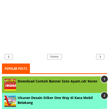
‹
›
Home
POPULAR POSTS
Download Contoh Banner Soto Ayam.cdr Keren
Ukuran Desain Stiker One Way di Kaca Mobil
Belakang