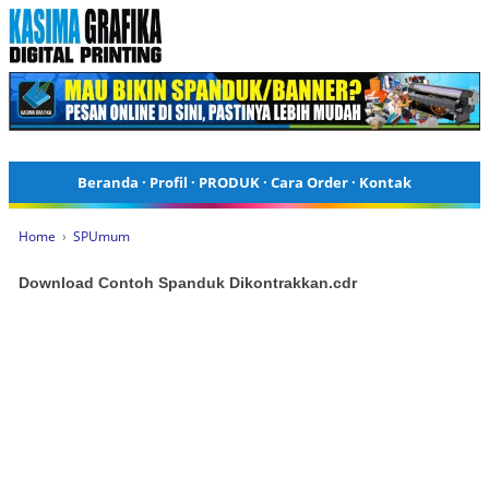
Beranda
·
Profil
·
PRODUK
·
Cara Order
·
Kontak
Home
›
SPUmum
Download Contoh Spanduk Dikontrakkan.cdr