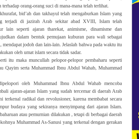
terhadap orang-orang suci di mana-mana telah terlihat.
hurafat, bid’ah dan takhayul telah mengaburkan Islam yang
 terjadi di jazirah Arab sekitar abad XVIII, Islam telah
ur lain seperti ajaran tharekat, animisme, dinamisme dan
ujudkan dalam bentuk pemujaan kuburan para wali sebagai
 mendapat jodoh dan lain-lain. Jelaslah bahwa pada waktu itu
kukan oleh umat islam secara tidak sadar.
erti itu maka muncullah pelopor-pelopor pembaharu seperti
Ibnu Qayim serta Muhammad Ibnu Abdul Wahab, Muhammad
dipelopori oleh Muhammad Ibnu Abdul Wahab mencoba
li ajaran-ajaran Islam yang sudah tercemar di daerah Arab
i terkenal radikal dan revolusioner, karena membabat secara
umpur budaya yang sekiranya menyimpang dari ajaran Islam.
baharuan atau pemurnian dilakukan , tetapi di berbagai daerah
n tokohnya Muhammad As-Sanusi yang terkenal dengan gerakan