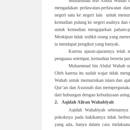
Muhammad Bin Abdul Wahab dila
mengadakan perlawatan-perlawatan dan
negeri satu ke negeri lain untuk menun
kemudian pulang ke negeri asalnya dan 
untuk kemudian mengajarkan paham-p
Meskipun tidak sedikit orang yang menen
ia mendapat pengikut yang banyak.
Karena ajaran-ajarannya telah m
penguasa setempat, kemudian beserta ja
Muhammad bin Abdul Wahab send
Oleh karena itu sudah wajar tidak me
Wahab untuk memurnikan islam dan ajak
Qur’an dan Asunnah dan mempergunakan 
dari hubungan dengan kebudayaan asing
2.
Aqidah Aliran Wahabiyah
Aqidah Wahabiyah sebenarnya me
pokoknya pada hakikatnya tidak berbe
yang ada, hanya dalam cara melaksanak