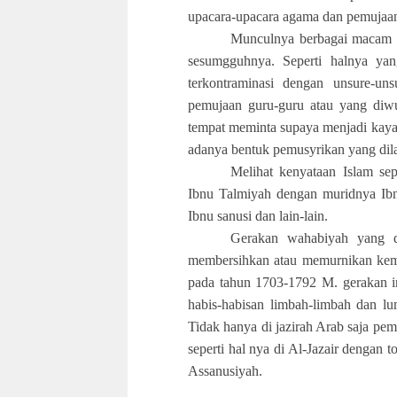
upacara-upacara agama dan pemujaan 
Munculnya berbagai macam k
sesumgguhnya. Seperti halnya yang
terkontraminasi dengan unsure-uns
pemujaan guru-guru atau yang diw
tempat meminta supaya menjadi kaya,
adanya bentuk pemusyrikan yang dila
Melihat kenyataan Islam sep
Ibnu Talmiyah dengan muridnya 
Ibnu sanusi dan lain-lain.
Gerakan wahabiyah yang 
membersihkan atau memurnikan kemba
pada tahun 1703-1792 M. gerakan in
habis-habisan limbah-limbah dan l
Tidak hanya di jazirah Arab saja pem
seperti hal nya di Al-Jazair denga
Assanusiyah.