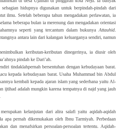
hirkan di desa Ujainah di pinggiran kota Nejd. Ia banyak
 sebagian hidupnya digunakan untuk berpindah-pindah dari
tut ilmu. Setelah beberapa tahun mengadakan perlawatan, ia
selama beberapa bulan ia merenung dan mengadakan orientasi
ahamnya seperti yang tercantum dalam bukunya
Attauhid
.
tangnya antara lain dari kalangan keluarganya sendiri, namun
enimbulkan keributan-keributan dinegerinya, ia diusir oleh
ma’ahnya pindah ke Dari’ah.
iri tindaklahpernah bersentuhan dengan kebudayaan barat.
ngacu kepada kebudayaan barat. Usaha Muhammad bin Abdul
annya kembali kepada ajaran islam yang sederhana yaitu Al-
ijtihad adalah mungkin karena tempatnya di najd yang jauh
.
rupakan kelanjutan dari alira salafi yaitu aqidah-aqidah
da apa pernah dikemukakan oleh Ibnu Tarmiyah. Perbedaan
an dan menafsirkan persoalan-persoalan tertentu. Aqidah-