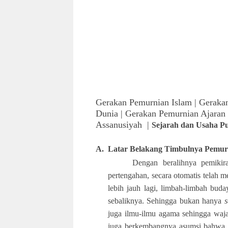
Gerakan Pemurnian Islam | Gerakan
Dunia | Gerakan Pemurnian Ajara
Assanusiyah |
Sejarah dan Usaha Pu
A.
Latar Belakang Timbulnya Pemur
Dengan beralihnya pemikira
pertengahan, secara otomatis telah m
lebih jauh lagi, limbah-limbah bud
sebaliknya. Sehingga bukan hanya
s
juga ilmu-ilmu agama sehingga waja
juga berkembangnya asumsi bahwa pint