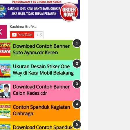
Download Contoh Banner
Soto Ayam.cdr Keren
Ukuran Desain Stiker One
Way di Kaca Mobil Belakang
Download Contoh Banner
Calon Kades.cdr
Contoh Spanduk Kegiatan
Olahraga
Download Contoh Spanduk