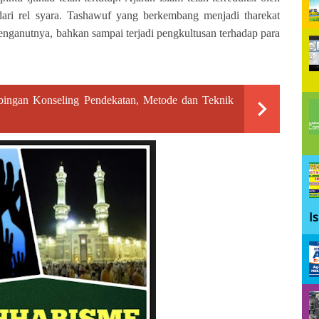
ri rel syara. Tashawuf yang berkembang menjadi tharekat
enganutnya, bahkan sampai terjadi pengkultusan terhadap para
ingan Konseling Pendekatan, Metode dan Teknik
I