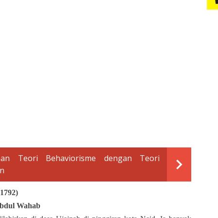
aan Teori Behaviorisme dengan Teori
an
792)
bdul Wahab