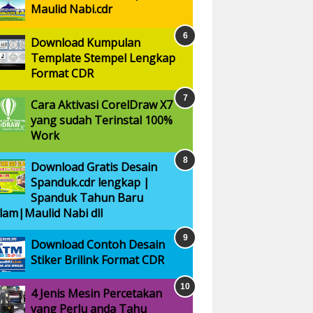
Maulid Nabi.cdr
Download Kumpulan
Template Stempel Lengkap
Format CDR
Cara Aktivasi CorelDraw X7
yang sudah Terinstal 100%
Work
Download Gratis Desain
Spanduk.cdr lengkap |
Spanduk Tahun Baru
slam|Maulid Nabi dll
Download Contoh Desain
Stiker Brilink Format CDR
4 Jenis Mesin Percetakan
yang Perlu anda Tahu