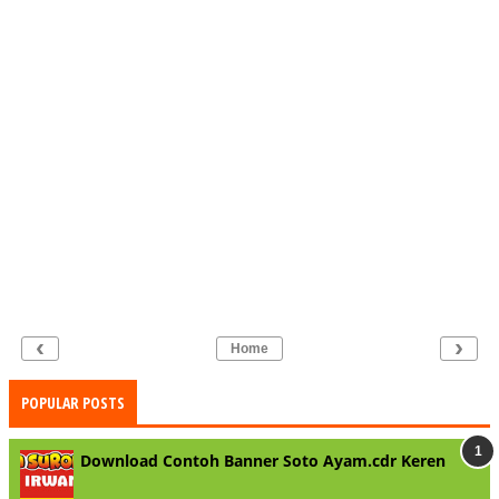
‹
›
Home
POPULAR POSTS
Download Contoh Banner Soto Ayam.cdr Keren