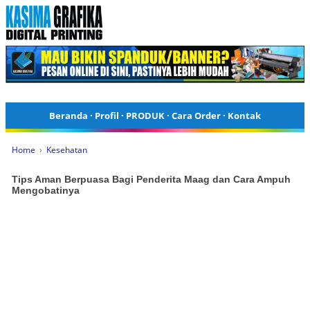
Beranda
·
Profil
·
PRODUK
·
Cara Order
·
Kontak
Home
›
Kesehatan
Tips Aman Berpuasa Bagi Penderita Maag dan Cara Ampuh
Mengobatinya