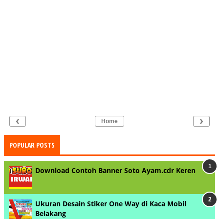
‹
›
Home
POPULAR POSTS
Download Contoh Banner Soto Ayam.cdr Keren
Ukuran Desain Stiker One Way di Kaca Mobil
Belakang