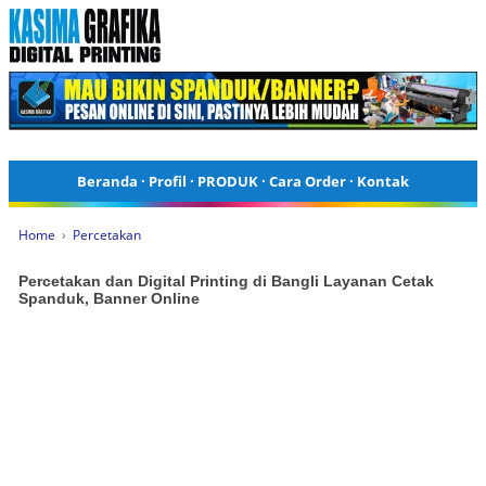
Beranda
·
Profil
·
PRODUK
·
Cara Order
·
Kontak
Home
›
Percetakan
Percetakan dan Digital Printing di Bangli Layanan Cetak
Spanduk, Banner Online