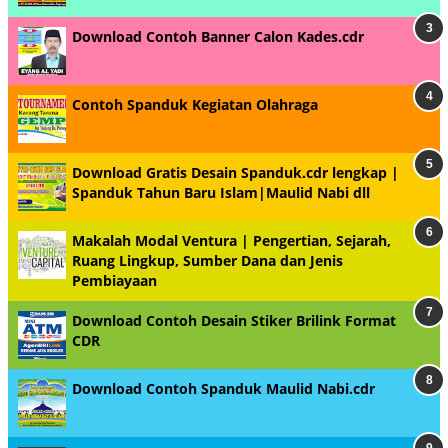
Download Contoh Banner Calon Kades.cdr
Contoh Spanduk Kegiatan Olahraga
Download Gratis Desain Spanduk.cdr lengkap |
Spanduk Tahun Baru Islam|Maulid Nabi dll
Makalah Modal Ventura | Pengertian, Sejarah,
Ruang Lingkup, Sumber Dana dan Jenis
Pembiayaan
Download Contoh Desain Stiker Brilink Format
CDR
Download Contoh Spanduk Maulid Nabi.cdr