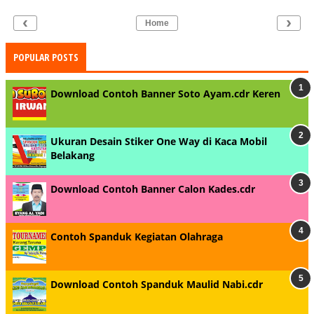
‹
›
Home
POPULAR POSTS
Download Contoh Banner Soto Ayam.cdr Keren
Ukuran Desain Stiker One Way di Kaca Mobil
Belakang
Download Contoh Banner Calon Kades.cdr
Contoh Spanduk Kegiatan Olahraga
Download Contoh Spanduk Maulid Nabi.cdr