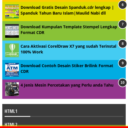
Download Gratis Desain Spanduk.cdr lengkap |
Spanduk Tahun Baru Islam|Maulid Nabi dll
Download Kumpulan Template Stempel Lengkap
Format CDR
Cara Aktivasi CorelDraw X7 yang sudah Terinstal
100% Work
Download Contoh Desain Stiker Brilink Format
CDR
4 Jenis Mesin Percetakan yang Perlu anda Tahu
HTML1
HTML2