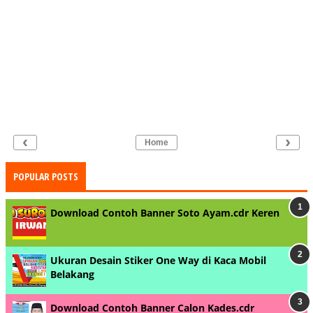
‹
›
Home
POPULAR POSTS
Download Contoh Banner Soto Ayam.cdr Keren
Ukuran Desain Stiker One Way di Kaca Mobil
Belakang
Download Contoh Banner Calon Kades.cdr