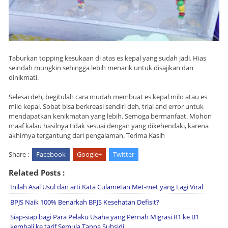
Taburkan topping kesukaan di atas es kepal yang sudah jadi. Hias
seindah mungkin sehingga lebih menarik untuk disajikan dan
dinikmati.
Selesai deh, begitulah cara mudah membuat es kepal milo atau es
milo kepal. Sobat bisa berkreasi sendiri deh, trial and error untuk
mendapatkan kenikmatan yang lebih. Semoga bermanfaat. Mohon
maaf kalau hasilnya tidak sesuai dengan yang dikehendaki, karena
akhirnya tergantung dari pengalaman. Terima Kasih
Share :
Facebook
Google+
Twitter
Related Posts :
Inilah Asal Usul dan arti Kata Culametan Met-met yang Lagi Viral
BPJS Naik 100% Benarkah BPJS Kesehatan Defisit?
Siap-siap bagi Para Pelaku Usaha yang Pernah Migrasi R1 ke B1
kembali ke tarif Semula Tanpa Subsidi