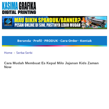
Beranda
·
Profil
·
PRODUK
·
Cara Order
·
Kontak
Home
›
Serba-Serbi
Cara Mudah Membuat Es Kepal Milo Jajanan Kids Zaman
Now