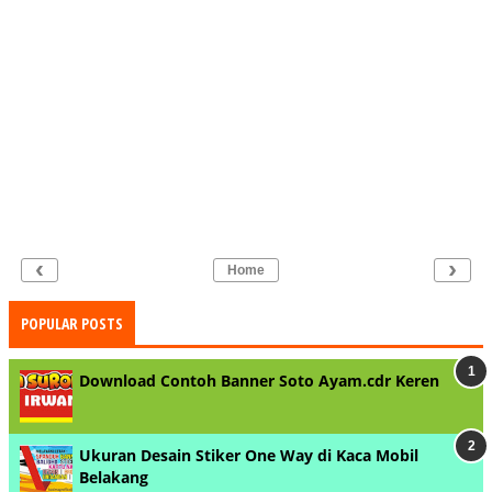
‹
›
Home
POPULAR POSTS
Download Contoh Banner Soto Ayam.cdr Keren
Ukuran Desain Stiker One Way di Kaca Mobil
Belakang