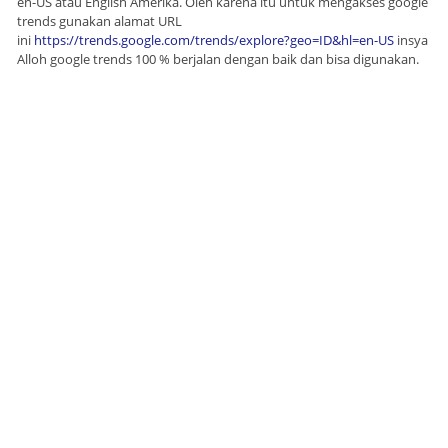
en-US atau English Amerika. Oleh karena itu untuk mengakses google
trends gunakan alamat URL
ini
https://trends.google.com/trends/explore?geo=ID&hl=en-US
insya
Alloh google trends 100 % berjalan dengan baik dan bisa digunakan.