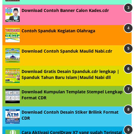
Download Contoh Banner Calon Kades.cdr
Contoh Spanduk Kegiatan Olahraga
Download Contoh Spanduk Maulid Nabi.cdr
Download Gratis Desain Spanduk.cdr lengkap |
Spanduk Tahun Baru Islam|Maulid Nabi dll
Download Kumpulan Template Stempel Lengkap
Format CDR
Download Contoh Desain Stiker Brilink Format
CDR
Cara Aktivasi CorelDraw X7 yang sudah Terinstal