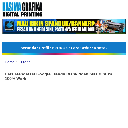
Beranda
·
Profil
·
PRODUK
·
Cara Order
·
Kontak
Home
›
Tutorial
Cara Mengatasi Google Trends Blank tidak bisa dibuka,
100% Work