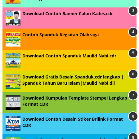
Download Contoh Banner Calon Kades.cdr
Contoh Spanduk Kegiatan Olahraga
Download Contoh Spanduk Maulid Nabi.cdr
Download Gratis Desain Spanduk.cdr lengkap |
Spanduk Tahun Baru Islam|Maulid Nabi dll
Download Kumpulan Template Stempel Lengkap
Format CDR
Download Contoh Desain Stiker Brilink Format
CDR