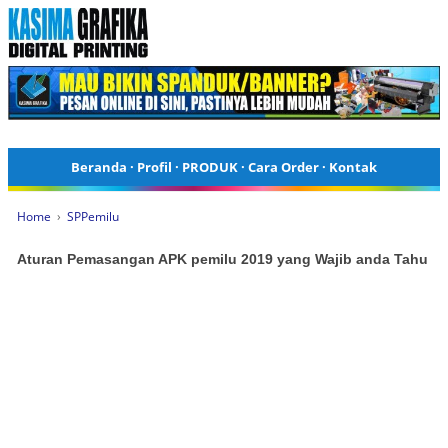
Beranda
·
Profil
·
PRODUK
·
Cara Order
·
Kontak
Home
›
SPPemilu
Aturan Pemasangan APK pemilu 2019 yang Wajib anda Tahu