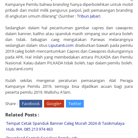
Kampanye Pemilu bahwa
branding
hanya diperbolehkan untuk mobil
pribadi dan mobil milik pengurus parpol, jadi pemasangan branding
di angkutan umum dilarang" (Sumber :
Tribun Jabar
)
Sedangkan dalam hal pecantuman gambar capres dan cawapres
dalam banner, baliho atau spanduk masih simpang siur antara boleh
dan tidak. Sebagian caeg mengatakan Panwas melarangnya
sedangkan dalam situs
Liputan6.com
disebutkan bawah pada pemilu
2019 caleg boleh mencantumkan Capres dan Cawapres dukungannya
pada APK. Hal inilah yang membedakan antara PILKADA dan Pemilu
Nasional. Kalau dalam PILKADA tidak boleh, tapi dalam pemilu boleh.
(Liputan6.com)
Itulah sekilas mengenai peraturan pemasangan Alat Peraga
Kampanye Pemilu 2019, semoga bisa dijadikan acuan bagi para
peserta pemilu 2019. Wallohu A'lam.
Share :
Facebook
Google+
Twitter
Related Posts :
Tempat Cetak Spanduk Banner Caleg Murah 2024 di Tasikmalaya
Hub. WA. 085 213 974 463