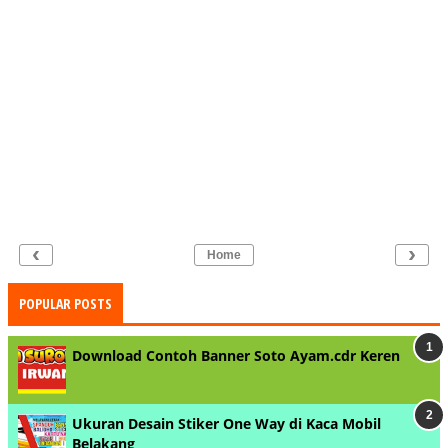
‹
›
Home
POPULAR POSTS
Download Contoh Banner Soto Ayam.cdr Keren
Ukuran Desain Stiker One Way di Kaca Mobil
Belakang