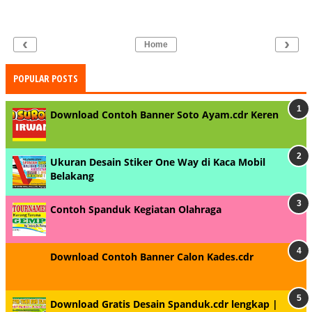
‹
›
Home
POPULAR POSTS
Download Contoh Banner Soto Ayam.cdr Keren
Ukuran Desain Stiker One Way di Kaca Mobil
Belakang
Contoh Spanduk Kegiatan Olahraga
Download Contoh Banner Calon Kades.cdr
Download Gratis Desain Spanduk.cdr lengkap |