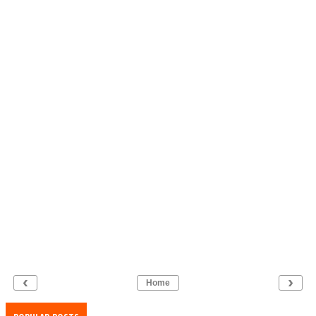
‹
›
Home