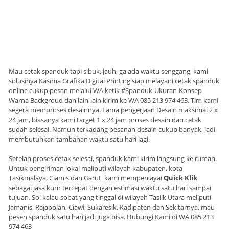
Mau cetak spanduk tapi sibuk, jauh, ga ada waktu senggang, kami
solusinya Kasima Grafika Digital Printing siap melayani cetak spanduk
online cukup pesan melalui WA ketik #Spanduk-Ukuran-Konsep-
Warna Backgroud dan lain-lain kirim ke WA 085 213 974 463. Tim kami
segera memproses desainnya. Lama pengerjaan Desain maksimal 2 x
24 jam, biasanya kami target 1 x 24 jam proses desain dan cetak
sudah selesai. Namun terkadang pesanan desain cukup banyak, jadi
membutuhkan tambahan waktu satu hari lagi.
Setelah proses cetak selesai, spanduk kami kirim langsung ke rumah.
Untuk pengiriman lokal meliputi wilayah kabupaten, kota
Tasikmalaya, Ciamis dan Garut kami mempercayai
Quick Klik
sebagai jasa kurir tercepat dengan estimasi waktu satu hari sampai
tujuan. So! kalau sobat yang tinggal di wilayah Tasiik Utara meliputi
Jamanis, Rajapolah, Ciawi, Sukaresik, Kadipaten dan Sekitarnya, mau
pesen spanduk satu hari jadi juga bisa. Hubungi Kami di WA 085 213
974 463