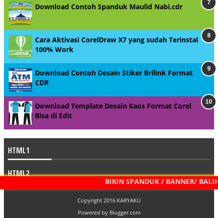
Download Contoh Spanduk Maulid Nabi.cdr
Cara Aktivasi CorelDraw X7 yang sudah Terinstal
100% Work
Download Contoh Desain Stiker Brilink Format
CDR
Download Template Desain Kaos Format Corel
Bisa di Edit
HTML1
HTML2
BIKIN SPANDUK / BANNER/ BALIHO 
Copyright 2016
KARYAKU
Powered by
Blogger.com