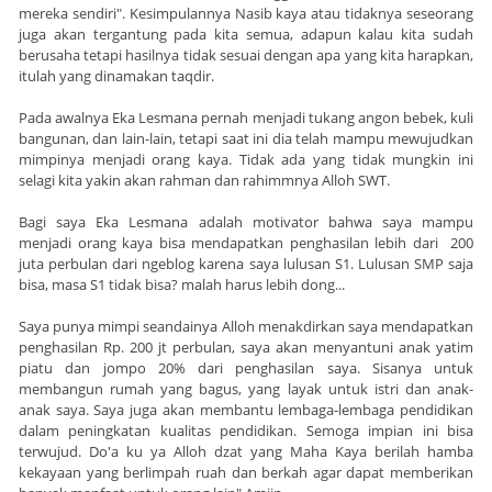
mereka sendiri". Kesimpulannya Nasib kaya atau tidaknya seseorang
juga akan tergantung pada kita semua, adapun kalau kita sudah
berusaha tetapi hasilnya tidak sesuai dengan apa yang kita harapkan,
itulah yang dinamakan taqdir.
Pada awalnya Eka Lesmana pernah menjadi tukang angon bebek, kuli
bangunan, dan lain-lain, tetapi saat ini dia telah mampu mewujudkan
mimpinya menjadi orang kaya. Tidak ada yang tidak mungkin ini
selagi kita yakin akan rahman dan rahimmnya Alloh SWT.
Bagi saya Eka Lesmana adalah motivator bahwa saya mampu
menjadi orang kaya bisa mendapatkan penghasilan lebih dari 200
juta perbulan dari ngeblog karena saya lulusan S1. Lulusan SMP saja
bisa, masa S1 tidak bisa? malah harus lebih dong...
Saya punya mimpi seandainya Alloh menakdirkan saya mendapatkan
penghasilan Rp. 200 jt perbulan, saya akan menyantuni anak yatim
piatu dan jompo 20% dari penghasilan saya. Sisanya untuk
membangun rumah yang bagus, yang layak untuk istri dan anak-
anak saya. Saya juga akan membantu lembaga-lembaga pendidikan
dalam peningkatan kualitas pendidikan. Semoga impian ini bisa
terwujud. Do'a ku ya Alloh dzat yang Maha Kaya berilah hamba
kekayaan yang berlimpah ruah dan berkah agar dapat memberikan