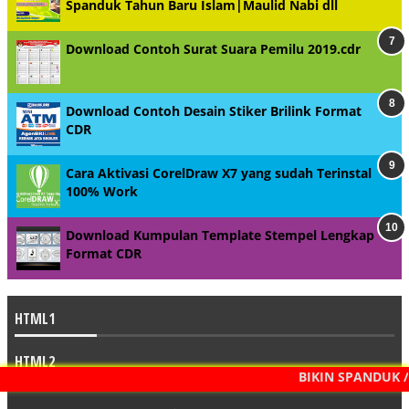
Spanduk Tahun Baru Islam|Maulid Nabi dll
Download Contoh Surat Suara Pemilu 2019.cdr
Download Contoh Desain Stiker Brilink Format
CDR
Cara Aktivasi CorelDraw X7 yang sudah Terinstal
100% Work
Download Kumpulan Template Stempel Lengkap
Format CDR
HTML1
HTML2
BIKIN SPANDUK /