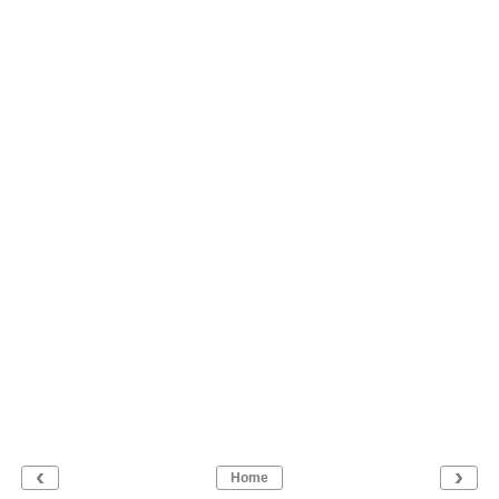
‹
›
Home