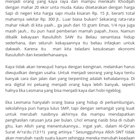
menjadi orang yang kaya raya dan mampu menikahi Khodijah
dengan mahar 20 ekor unta muda. Kalau disetarakan dengan harga
Sapi di negeri kita harga sapi muda kisaran Rp. 15 jt, berarti total
maharnya sekitar Rp. 300 jt.. Luar biasa bukan? Sekarang rata-rata
mahar nikah di kita yaah... ga jauh dari 10 gram Emas, 1/4 nya juga
masih jauh... itu pun hasil pemberian mamah papah...hxxx. Namun
dibalik kekayaan Rasululloh SAW itu Beliau senantiasa hidup
sederhana, dan seluruh kekayaannya itu beliau infaqkan untuk
dakwah. Karena itu mari kita teladani kesuksesan ekonomi
Rasululloh dan kesederhanaanya.
Kaya tidak akan terwujud hanya dengan keinginan, melainkan harus
diwujudkan dengan usaha. Untuk menjadi seorang yang kaya tentu
banyak cara dan jalan dan yang terpenting adalah kehalalannya. Di
era digital ini peluang menjadi orang kaya lebih banyak, seperti
halnya Eka Lesmana yang bisa menjadi kaya dari hobi ngeblog.
Eka Lesmana hanyalah orang biasa yang hidup di perkambungan,
sekolahnya pun hanya lulus SMP, tapi dengan semangat yang kuat
untuk merubah nasibnya akhirnya dia mampu mendapatkan
penghasilan ratusan juta per bulan. Lho! emang nasib bisa di rubah
gitu, kan Alloh yang menentukannya... Ingat yah.. dalam Al-Qir'an
Surat Ar'ra'du (13:11) yang artinya " Sesungguhnya Alloh SWT tidak
akan merubah nasib suatu kaum sehingga mereka merubah keadaan