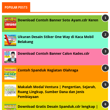
POPULAR POSTS
Download Contoh Banner Soto Ayam.cdr Keren
Ukuran Desain Stiker One Way di Kaca Mobil
Belakang
Download Contoh Banner Calon Kades.cdr
Contoh Spanduk Kegiatan Olahraga
Makalah Modal Ventura | Pengertian, Sejarah,
Ruang Lingkup, Sumber Dana dan Jenis
Pembiayaan
Download Gratis Desain Spanduk.cdr lengkap |