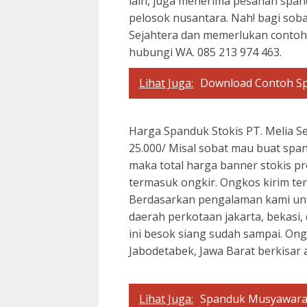
lain, juga menerima pesanan spand
pelosok nusantara. Nah! bagi sobat
Sejahtera dan memerlukan contoh 
hubungi WA. 085 213 974 463.
Lihat Juga:
Download Contoh S
Harga Spanduk Stokis PT. Melia Se
25.000/ Misal sobat mau buat span
maka total harga banner stokis pr
termasuk ongkir. Ongkos kirim te
Berdasarkan pengalaman kami unt
daerah perkotaan jakarta, bekasi,
ini besok siang sudah sampai. Ong
Jabodetabek, Jawa Barat berkisar a
Lihat Juga:
Spanduk Musyawara