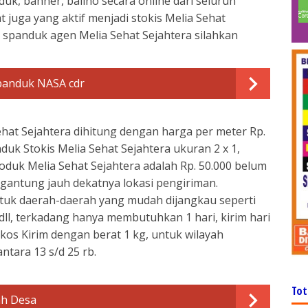
uk, banner, baliho secara online dari seluruh
 juga yang aktif menjadi stokis Melia Sehat
spanduk agen Melia Sehat Sejahtera silahkan
panduk NASA cdr
hat Sejahtera dihitung dengan harga per meter Rp.
duk Stokis Melia Sehat Sejahtera ukuran 2 x 1,
oduk Melia Sehat Sejahtera adalah Rp. 50.000 belum
rgantung jauh dekatnya lokasi pengiriman.
uk daerah-daerah yang mudah dijangkau seperti
 dll, terkadang hanya membutuhkan 1 hari, kirim hari
kos Kirim dengan berat 1 kg, untuk wilayah
ntara 13 s/d 25 rb.
Tot
h Desa