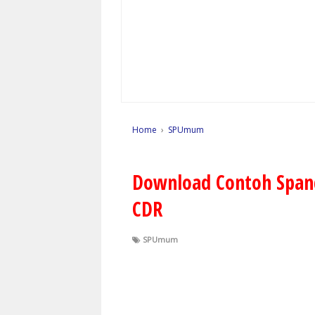
Home
›
SPUmum
Download Contoh Spand
CDR
SPUmum