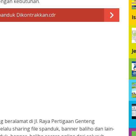
dengan kebutuhan.
anduk Dikontrakkan.cdr
I
J
ng beralamat di Jl. Raya Pertigaan Genteng
lalu sharing file spanduk, banner baliho dan lain-