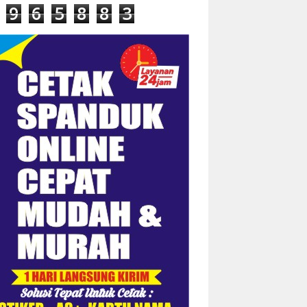
9
6
5
8
8
3