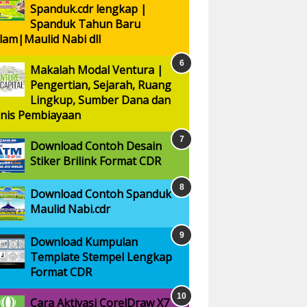
Spanduk.cdr lengkap |
Spanduk Tahun Baru
slam|Maulid Nabi dll
Makalah Modal Ventura |
Pengertian, Sejarah, Ruang
Lingkup, Sumber Dana dan
enis Pembiayaan
Download Contoh Desain
Stiker Brilink Format CDR
Download Contoh Spanduk
Maulid Nabi.cdr
Download Kumpulan
Template Stempel Lengkap
Format CDR
Cara Aktivasi CorelDraw X7