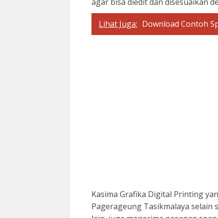
agar bisa diedit dan disesuaikan 
Lihat Juga:
Download Contoh Sp
Kasima Grafika Digital Printing ya
Pagerageung Tasikmalaya selain se