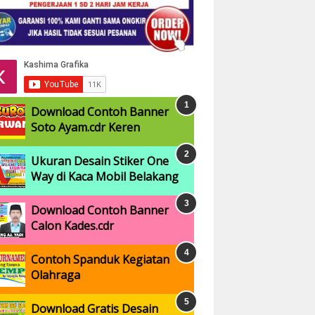
Download Contoh Banner
Soto Ayam.cdr Keren
Ukuran Desain Stiker One
Way di Kaca Mobil Belakang
Download Contoh Banner
Calon Kades.cdr
Contoh Spanduk Kegiatan
Olahraga
Download Gratis Desain