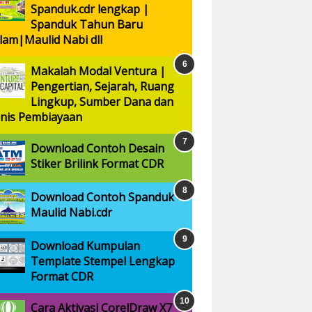
Spanduk.cdr lengkap |
Spanduk Tahun Baru
slam|Maulid Nabi dll
Makalah Modal Ventura |
Pengertian, Sejarah, Ruang
Lingkup, Sumber Dana dan
enis Pembiayaan
Download Contoh Desain
Stiker Brilink Format CDR
Download Contoh Spanduk
Maulid Nabi.cdr
Download Kumpulan
Template Stempel Lengkap
Format CDR
Cara Aktivasi CorelDraw X7