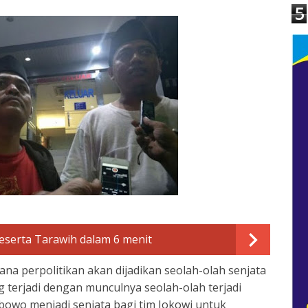
5
serta Tarawih dalam 6 menit
na perpolitikan akan dijadikan seolah-olah senjata
g terjadi dengan munculnya seolah-olah terjadi
bowo menjadi senjata bagi tim Jokowi untuk