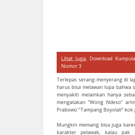
Lihat Juga:
Download Kumpula
Nomor 3
Terlepas serang-menyerang di la
harus bisa melawan lupa bahwa s
menyakiti melainkan hanya seba
mengatakan "Wong Ndeso" artinya
Prabowo "Tampang Boyolali" kok ga
Mungkin memang bisa juga karen
karakter pelawak, kalau pak