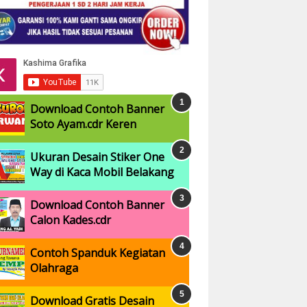
Download Contoh Banner
Soto Ayam.cdr Keren
Ukuran Desain Stiker One
Way di Kaca Mobil Belakang
Download Contoh Banner
Calon Kades.cdr
Contoh Spanduk Kegiatan
Olahraga
Download Gratis Desain