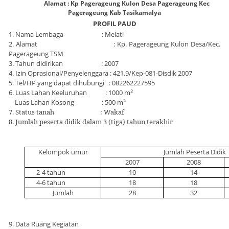
Alamat : Kp Pagerageung Kulon Desa Pagerageung Kec
Pagerageung Kab Tasikamalya
PROFIL PAUD
1. Nama Lembaga : Melati
2. Alamat : Kp. Pagerageung Kulon Desa/Kec.
Pagerageung TSM
3. Tahun didirikan : 2007
4. Izin Oprasional/Penyelenggara : 421.9/Kep-081-Disdik 2007
5. Tel/HP yang dapat dihubungi : 082262227595
6. Luas Lahan Keeluruhan : 1000 m
²
Luas Lahan Kosong : 500 m
²
7. Status tanah : Wakaf
8. Jumlah peserta didik dalam 3 (tiga) tahun terakhir
Kelompok umur
Jumlah Peserta Didik
2007
2008
2-4 tahun
10
14
4-6 tahun
18
18
Jumlah
28
32
9. Data Ruang Kegiatan