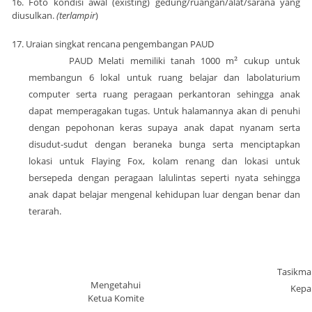
16. Foto kondisi awal (existing) gedung/ruangan/alat/sarana yang
diusulkan.
(terlampir
)
17. Uraian singkat rencana pengembangan PAUD
PAUD Melati memiliki tanah 1000 m
²
cukup untuk
membangun 6 lokal untuk ruang belajar dan labolaturium
computer serta ruang peragaan perkantoran sehingga anak
dapat memperagakan tugas. Untuk halamannya akan di penuhi
dengan pepohonan keras supaya anak dapat nyanam serta
disudut-sudut dengan beraneka bunga serta menciptapkan
lokasi untuk Flaying Fox, kolam renang dan lokasi untuk
bersepeda dengan peragaan lalulintas seperti nyata sehingga
anak dapat belajar mengenal kehidupan luar dengan benar dan
terarah.
Tasikma
Mengetahui
Kepa
Ketua Komite