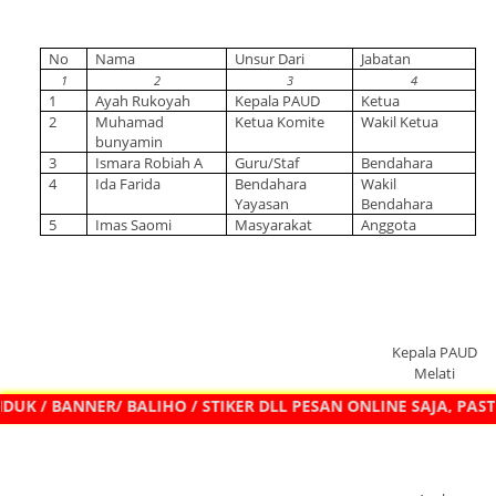
No
Nama
Unsur Dari
Jabatan
1
2
3
4
1
Ayah Rukoyah
Kepala PAUD
Ketua
2
Muhamad
Ketua Komite
Wakil Ketua
bunyamin
3
Ismara Robiah A
Guru/Staf
Bendahara
4
Ida Farida
Bendahara
Wakil
Yayasan
Bendahara
5
Imas Saomi
Masyarakat
Anggota
Kepala PAUD
Melati
K / BANNER/ BALIHO / STIKER DLL PESAN ONLINE SAJA, PAST