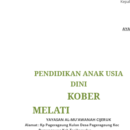
Kepal
AYA
PENDIDIKAN ANAK USIA
DINI
KOBER
MELATI
YAYASAN AL-MU’AWANAH CIJERUK
Alamat : Kp Pagerageung Kulon Desa Pagerageung Kec