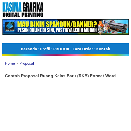
Beranda
·
Profil
·
PRODUK
·
Cara Order
·
Kontak
Home
›
Proposal
Contoh Proposal Ruang Kelas Baru (RKB) Format Word