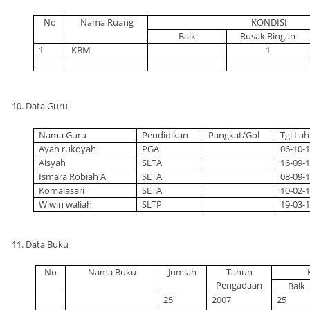
No
Nama Ruang
KONDISI
Baik
Rusak Ringan
1
KBM
1
10. Data Guru
Nama Guru
Pendidikan
Pangkat/Gol
Tgl Lah
Ayah rukoyah
PGA
06-10-
Aisyah
SLTA
16-09-
Ismara Robiah A
SLTA
08-09-
Komalasari
SLTA
10-02-
Wiwin waliah
SLTP
19-03-
11. Data Buku
No
Nama Buku
Jumlah
Tahun
Pengadaan
Baik
25
2007
25