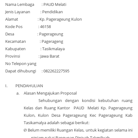
Nama Lembaga : PAUD Melati
Jenis Layanan : Pendidikan
Alamat : Kp. Pagerageung Kulon
Kode Pos : 46158
Desa : Pagerageung
Kecamatan : Pagerageng
Kabupaten : Tasikmalaya
Provinsi : Jawa Barat
No Telepon yang
Dapat dihubungi : 082262227595
I.
PENDAHULIAN
a.
Alasan Mengajukan Proposal
Sehubungan dengan kondisi kebutuhan ruang
Kelas dan Ruang Kantor PAUD Melati Kp. Pagerageung
Kulon, Kulon Desa Pagerageung Kec Pagerageung Kab
Tasikamalya adalah sebagai berikut:
Belum memiliki Ruangan Kelas, untuk kegiatan selama ini
Ø
pinjam pakai Bangunan Diniyah Takmiliyah.