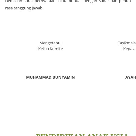
Demikian
surat
pernyataan ini kami buat dengan sadar dan penuh
rasa tanggung jawab.
Mengetahui
Tasikmala
Ketua Komite
Kepala
MUHAMMAD BUNYAMIN
AYAH