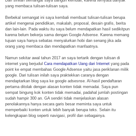
Dari sinilah semangat saya bangun kembali, karena ternyata banyak
yang membaca tulisan-tulisan saya.
Berbekal semangat ini saya kembali membuat tulisan-tulisan berupa
artikel mengenai pendidikan, makalah, proposal, desain grafis, berita
dan lain-lain. Pada waktu itu saya belum mendapatkan hasil sedikitpun
karena belum bekerja sama dengan Google Adsense. Karena memang
tujuan saya hanya sebatas menyalurkan hobi dan senang jika ada
orang yang membaca dan mendapatkan manfaatnya.
Namun sekitar awal tahun 2017 an saya tertarik dengan tulisan di
internet yang berjudul
Cara mendapatkan Uang dari Internet
yang pada
point ke empat membahas Google Adsense yaitu jasa periklanan milik
google. Dari tulisan inilah saya praktekkan caranya dengan
mendaptarkan blog saya ke google adsesnse. Al-hasil pendaftaran
pertama ditolak dengan alasan konten tidak memadai. Saya pun
sempat bingung kok konten tidak memadai, padahal jumlah postingan
sudah hampir 300 an. GA sendiri tidak menjelaskan alasan
penolakannya hanya secara garis besar meminta saya untuk
memperbaiki konten untuk lebih banyak berupa teks. Selain itu
kelengkapan blog seperti navigasi, profil dan sebagainya.