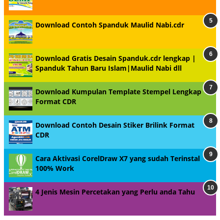
Download Contoh Spanduk Maulid Nabi.cdr
Download Gratis Desain Spanduk.cdr lengkap |
Spanduk Tahun Baru Islam|Maulid Nabi dll
Download Kumpulan Template Stempel Lengkap
Format CDR
Download Contoh Desain Stiker Brilink Format
CDR
Cara Aktivasi CorelDraw X7 yang sudah Terinstal
100% Work
4 Jenis Mesin Percetakan yang Perlu anda Tahu