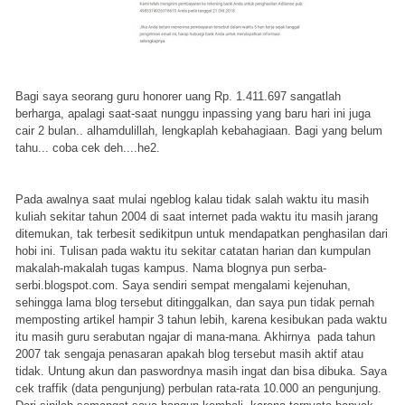
Bagi saya seorang guru honorer uang Rp. 1.411.697 sangatlah
berharga, apalagi saat-saat nunggu inpassing yang baru hari ini juga
cair 2 bulan.. alhamdulillah, lengkaplah kebahagiaan. Bagi yang belum
tahu... coba cek deh....he2.
Pada awalnya saat mulai ngeblog kalau tidak salah waktu itu masih
kuliah sekitar tahun 2004 di saat internet pada waktu itu masih jarang
ditemukan, tak terbesit sedikitpun untuk mendapatkan penghasilan dari
hobi ini. Tulisan pada waktu itu sekitar catatan harian dan kumpulan
makalah-makalah tugas kampus. Nama blognya pun serba-
serbi.blogspot.com. Saya sendiri sempat mengalami kejenuhan,
sehingga lama blog tersebut ditinggalkan, dan saya pun tidak pernah
memposting artikel hampir 3 tahun lebih, karena kesibukan pada waktu
itu masih guru serabutan ngajar di mana-mana. Akhirnya pada tahun
2007 tak sengaja penasaran apakah blog tersebut masih aktif atau
tidak. Untung akun dan paswordnya masih ingat dan bisa dibuka. Saya
cek traffik (data pengunjung) perbulan rata-rata 10.000 an pengunjung.