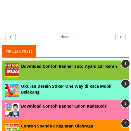
‹
›
Home
POPULAR POSTS
Download Contoh Banner Soto Ayam.cdr Keren
Ukuran Desain Stiker One Way di Kaca Mobil
Belakang
Download Contoh Banner Calon Kades.cdr
Contoh Spanduk Kegiatan Olahraga