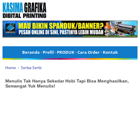
Beranda
·
Profil
·
PRODUK
·
Cara Order
·
Kontak
Home
›
Serba-Serbi
Menulis Tak Hanya Sekedar Hobi Tapi Bisa Menghasilkan,
Semangat Yuk Menulis!