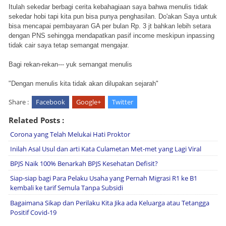
Itulah sekedar berbagi cerita kebahagiaan saya bahwa menulis tidak
sekedar hobi tapi kita pun bisa punya penghasilan. Do'akan Saya untuk
bisa mencapai pembayaran GA per bulan Rp. 3 jt bahkan lebih setara
dengan PNS sehingga mendapatkan pasif income meskipun inpassing
tidak cair saya tetap semangat mengajar.
Bagi rekan-rekan--- yuk semangat menulis
"Dengan menulis kita tidak akan dilupakan sejarah"
Share :
Facebook
Google+
Twitter
Related Posts :
Corona yang Telah Melukai Hati Proktor
Inilah Asal Usul dan arti Kata Culametan Met-met yang Lagi Viral
BPJS Naik 100% Benarkah BPJS Kesehatan Defisit?
Siap-siap bagi Para Pelaku Usaha yang Pernah Migrasi R1 ke B1
kembali ke tarif Semula Tanpa Subsidi
Bagaimana Sikap dan Perilaku Kita Jika ada Keluarga atau Tetangga
Positif Covid-19