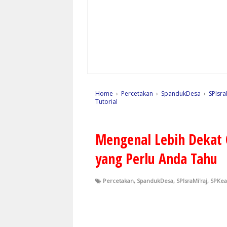
Home
›
Percetakan
›
SpandukDesa
›
SPIsra
Tutorial
Mengenal Lebih Dekat 
yang Perlu Anda Tahu
Percetakan
,
SpandukDesa
,
SPIsraMi'raj
,
SPKe