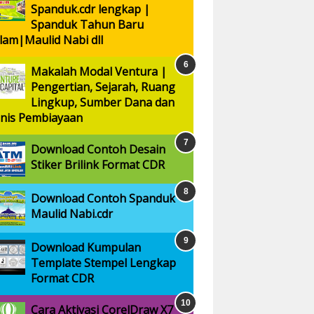
Spanduk.cdr lengkap |
Spanduk Tahun Baru
slam|Maulid Nabi dll
Makalah Modal Ventura |
Pengertian, Sejarah, Ruang
Lingkup, Sumber Dana dan
enis Pembiayaan
Download Contoh Desain
Stiker Brilink Format CDR
Download Contoh Spanduk
Maulid Nabi.cdr
Download Kumpulan
Template Stempel Lengkap
Format CDR
Cara Aktivasi CorelDraw X7