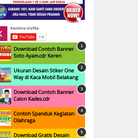
Download Contoh Banner
Soto Ayam.cdr Keren
Ukuran Desain Stiker One
Way di Kaca Mobil Belakang
Download Contoh Banner
Calon Kades.cdr
Contoh Spanduk Kegiatan
Olahraga
Download Gratis Desain