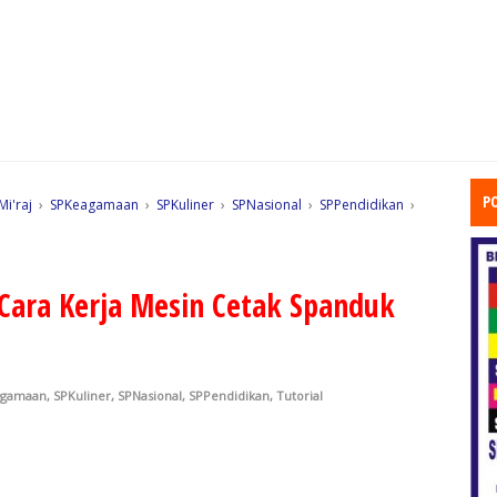
P
Mi'raj
›
SPKeagamaan
›
SPKuliner
›
SPNasional
›
SPPendidikan
›
Cara Kerja Mesin Cetak Spanduk
agamaan
,
SPKuliner
,
SPNasional
,
SPPendidikan
,
Tutorial