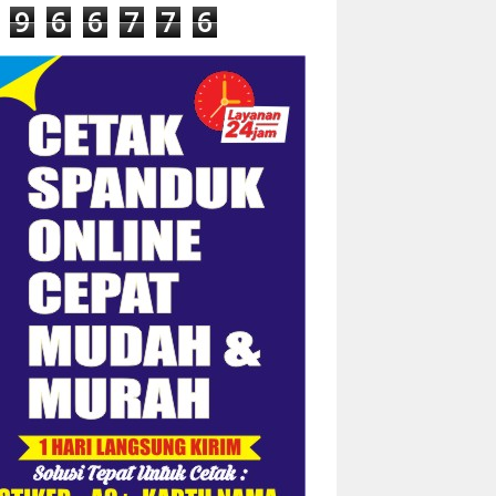
9
6
6
7
7
6