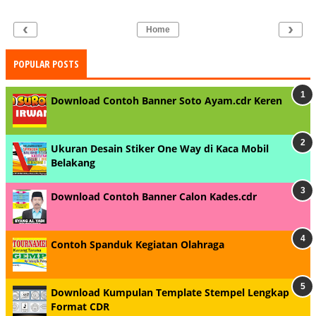
‹
›
Home
POPULAR POSTS
Download Contoh Banner Soto Ayam.cdr Keren
Ukuran Desain Stiker One Way di Kaca Mobil
Belakang
Download Contoh Banner Calon Kades.cdr
Contoh Spanduk Kegiatan Olahraga
Download Kumpulan Template Stempel Lengkap
Format CDR