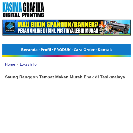
Beranda
·
Profil
·
PRODUK
·
Cara Order
·
Kontak
Home
›
Lokasiinfo
Saung Ranggon Tempat Makan Murah Enak di Tasikmalaya